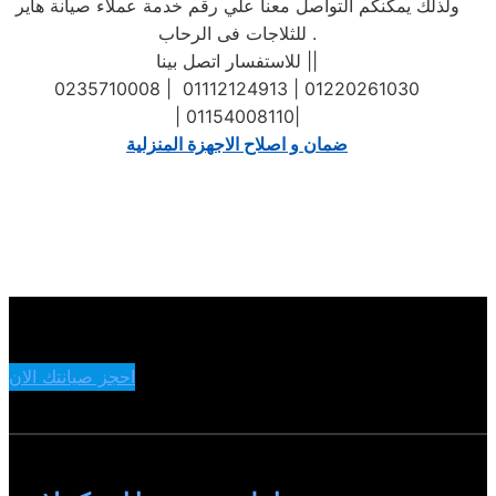
ولذلك يمكنكم التواصل معنا علي رقم خدمة عملاء صيانة هاير
للثلاجات فى الرحاب .
للاستفسار اتصل بينا ||
0235710008 | 01112124913 | 01220261030
| 01154008110|
ضمان و اصلاح الاجهزة المنزلية
احجز صيانتك الان