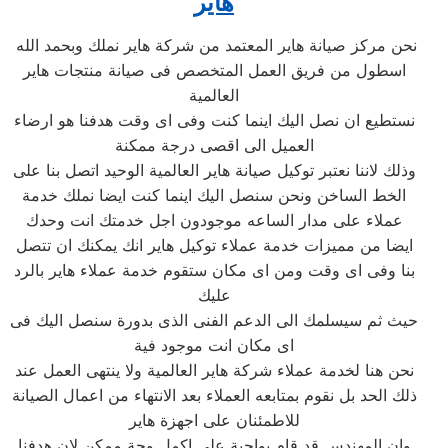
هاير
نحن مركز صيانة هاير المعتمد من شركة هاير نملك وبحمد الله
اسطول من فريق العمل المتخصص فى صيانة منتجات هاير
العالمية
نستطيع ان نصل اليك اينما كنت وفى اى وقت هدفنا هو ارضاء
العميل الى اقصى درجة ممكنة
وذلك لاننا نعتبر توكيل صيانة هاير العالمية الوحيد اتصل بنا على
الخط الساخن ونحن سنصل اليك اينما كنت ايضا نملك خدمة
عملاء على مدار الساعه موجودون اجل خدمتك انت وحدك
ايضا من مميزات خدمة عملاء توكيل هاير انك يمكنك ان تتصل
بنا وفى اى وقت ومن اى مكان ستقوم خدمة عملاء هاير بالرد
عليك
حيث ثم سيسلمك الى الدعم الفنى الذى بدورة سنصل اليك فى
اى مكان انت موجود فية
نحن هنا لخدمة عملاء شركة هاير العالمية ولا ينتهى العمل عند
ذلك الحد بل نقوم بمتابعه العملاء بعد الانتهاء من اعمال الصيانة
للاطمئنان على اجهزة هاير
وان المهندس قد قام بواجبة على اكمل وجة ممكن لان هدفنا