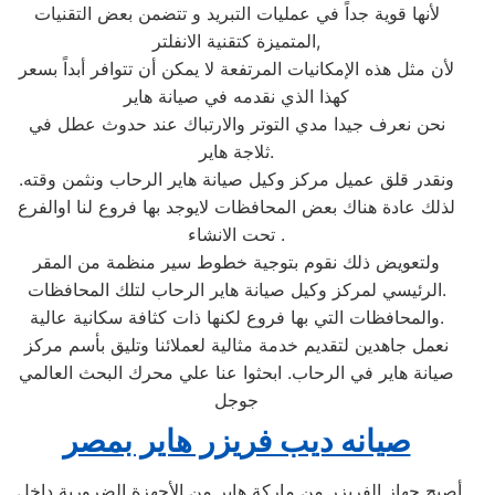
لأنها قوية جداً في عمليات التبريد و تتضمن بعض التقنيات
المتميزة كتقنية الانفلتر,
لأن مثل هذه الإمكانيات المرتفعة لا يمكن أن تتوافر أبداً بسعر
كهذا الذي نقدمه في صيانة هاير
نحن نعرف جيدا مدي التوتر والارتباك عند حدوث عطل في
ثلاجة هاير.
ونقدر قلق عميل مركز وكيل صيانة هاير الرحاب ونثمن وقته.
لذلك عادة هناك بعض المحافظات لايوجد بها فروع لنا اوالفرع
تحت الانشاء .
ولتعويض ذلك نقوم بتوجية خطوط سير منظمة من المقر
الرئيسي لمركز وكيل صيانة هاير الرحاب لتلك المحافظات.
والمحافظات التي بها فروع لكنها ذات كثافة سكانية عالية.
نعمل جاهدين لتقديم خدمة مثالية لعملائنا وتليق بأسم مركز
صيانة هاير في الرحاب. ابحثوا عنا علي محرك البحث العالمي
جوجل
صيانه ديب فريزر هاير بمصر
أصبح جهاز الفريزر من ماركة هاير من الأجهزة الضرورية داخل