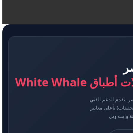
ر
White Whal
رسمي والموحد لخدمة عملاء صيانة أجهزة White Whale في مصر. نقدم الدعم الفني
جففات) بأعلى معايير
نة وايت ويل