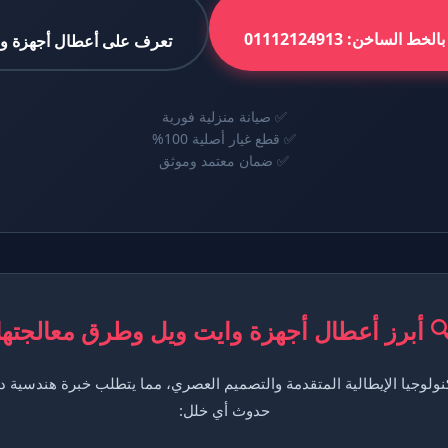
ط الساخن: 01112124913
تعرف على أعطال أجهزة وا
✅ صيانة منزلية فورية
✅ قطع غيار أصلية 100%
✅ ضمان معتمد وموثق
 أبرز أعطال أجهزة وايت ويل وطرق معالجتها
أجهزة White Whale بالتكنولوجيا الإيطالية المتقدمة والتصميم العصري، مما يتطلب خبرة هند
حدوث أي خلل: