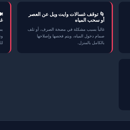
🌀 توقف غسالات وايت ويل عن العصر
🍽
أو سحب المياه
غس
غالباً بسبب مشكلة في مضخة الصرف، أو تلف
بس
صمام دخول المياه، ويتم فحصها وإصلاحها
ون
بالكامل بالمنزل.
لل