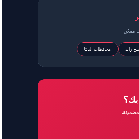

نغطي كا
محافظات الدلتا
التجمع 
هل 
لا تتردد