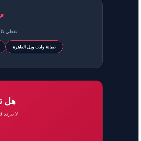
📍
نغطي كاف
صيانة وايت ويل القاهرة
هل ت
لا تتردد 