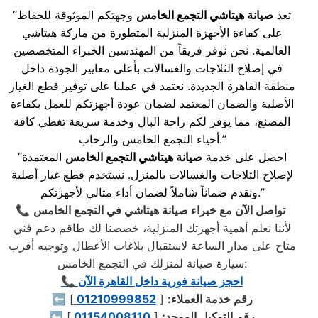
“تعد
صيانة هيتاشي التجمع الخامس
وجهتكم الموثوقة للحفاظ
على كفاءة الأجهزة المنزلية المتطورة من ماركة هيتاشي
العالمية. نحن نوفر فريقاً من المهندسين الخبراء المتخصصين
في إصلاح الثلاجات والغسالات بأعلى معايير الجودة داخل
منطقة القاهرة الجديدة. نعتمد في عملنا على توفير قطع الغيار
الأصلية والضمان المعتمد لضمان عودة أجهزتكم للعمل بكفاءة
المصنع، مما يوفر لكم راحة البال وخدمة سريعة تغطي كافة
أحياء التجمع الخامس والرحاب.”
“احصل على خدمة
صيانة هيتاشي التجمع الخامس
المعتمدة
لإصلاح الثلاجات والغسالات بالمنزل. نستخدم قطع غيار أصلية
ونقدم ضماناً شاملاً لضمان أداء مثالي لأجهزتكم.”
تواصل الآن مع خبراء صيانة هيتاشي في التجمع الخامس
📞
لأننا نعلم أهمية أجهزتك المنزلية، خصصنا لك طاقم دعم فني
متاح على مدار الساعة لاستقبال بلاغات الأعطال وتوجيه أقرب
سيارة صيانة لمنزلك في التجمع الخامس:
📞 احجز صيانة فورية داخل القاهرة الآن
رقم خدمة العملاء:
[
01210999852
]
⬅️
رقم التوكيل الموحد:
[
01154008110
]
⬅️