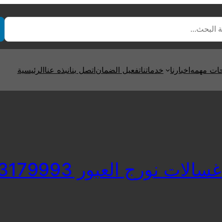
ت مهمه
اخبارنا
خدماتنا
تفعيل الضمان
اتصل بنا
نبذه عنا
الرئيسية
لات نورج العبور 01223179993