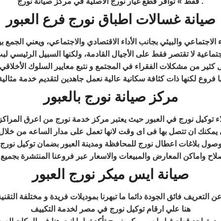
فقط » توافر قطع غيار نورج الاصلية في مركز صيانة نورج .
صيانة غسالات اطباق نورج فرع العبور
اء الاجتماعي والبيئي بجانب الأداء الاقتصادي والاجتماعي، ويعني الجمع ب
جتماعية لا تقتصر فقط على الأجيال القادمة، ولكنها السبيل الرئيسي ل
ر من مشكلات الفقراء في المجتمع و نتبع معايير السلوك الأخلاقي الع
مركز صيانة نورج بالعبور
توكيل نورج في العبور حيث يعتبر مركز خدمة نورج من اعرق المراكز
يمكنك ان تتصل بها فى اى وقت لانها تعمل على مدار الساعه من خلال ا
للوصول بلاغات اعطال نورج للمحافظة ومدينة العبور بضمان توكيل نورج
لاح واماكن المعارض والمبيعات والاسعار عبر فروعنا المنتشرة بجميع ا
صيانة ايس ميكر نورج العبور
هنا علي ارقام توكيل نورج في مصر لخدمة التكييف