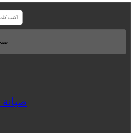
صفحا
صيانة غسا