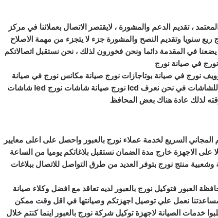
عتمد ، تقديم الدعم والمشورة ، لايقتصر الاتصال بعملائنا في مركز
رج ربع سنويا وتقديم النصح والمشورة جزء لا يتجزء من مهمة الاصلاح
يضعنا في المقدمة دائما ونحن فخورون لذلك ، نحن نستقبل اتصالاتكم
وويف نورج في صيانة بوتاجازات نورج صيانة مكانس نورج في صيانة
شاشات led نورج صيانة شاشات نورج lcd صيانة ديب فريزر نورج بمركز نورج مصر مقرنا الرئيسي بالعبور رقم تليفون مركز صيانة نورج للشاشات في رقم تليفون مركز صيانة نورج للشاشات في نحن نعرف
وقته لذلك عادة هناك بعض المحافظ
 المجاني السريع لخدمة عملاء نورج بالعبور واحصل على اعلى معايير
 على الاجهزة خارج مدة الضمان نستقبل بلاغاتكم يوميا من الساعة
وشعبية منتج نورج بتوفر العديد من طرق التواصل للاتصال ببلاغات
افظة العبور
فتوكيل نورج بالعبور
لديه تعاقد مع افضل وكلاء صيانة
رج فرع العبور فريق مخصص للرد علي كافة اسئلتكم علي مدار 24 ساعة في حالة طلب مساعدتنا نعمل علي توصيل اجهزتكم وصيانتها في اقل وقت ممكن
ا خدمات الصيانة لاجهزة توكيل شركة نورج بالعبور اينما كنتم خلال