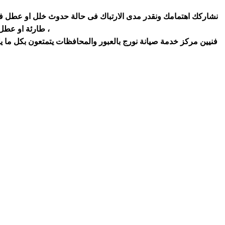
نشاركك اهتمامك ونقدر مدى الارتباك فى حالة حدوث خلل او عطل فى 
طارئة او عطل بسيط هو امر نقدره تمام ونقدم لك الحلول الممكنة والمساعدة قدر المستطاع ،
فنيين مركز خدمة صيانة نورج بالعبور والمحافظات يتمتعون بكل ما ي