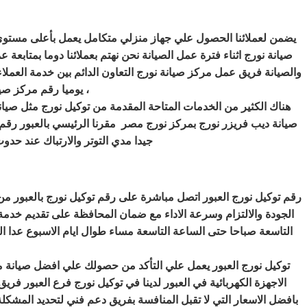
يضمن لعملائنا الحصول علي جهاز منزلي متكامل يعمل بأعلى مستوى من 
صيانة نورج اثناء فترة عمل الصيانة نحن نهتم بعملائنا دوما بمتابعة
والصيانة فريق عمل مركز صيانة نورج التعاون الدائم بين خدمة العمل
يوميا رقم مركز صيانة تكييفات نورج وعلي مدار الساعة علي الخط الساخن لخدمة عملاء نورج في صيانة نورج ،
هناك الكثير من الخدمات المتاحة المقدمة من توكيل نورج مثل صيا
جيدا مدي التوتر والارتباك عند حد
رقم توكيل نورج العبور اتصل مباشرة على رقم توكيل نورج بالعبور من
الجودة والالتزام وسرعة الاداء مع ضمان المحافظة على تقديم خدمة
التاسعة صباحا حتى الساعة التاسعة مساء طوال ايام الاسبوع عدا ا
توكيل نورج العبور يعمل علي التأكد من حصولك علي افضل صيانة 
بافضل الاسعار التي لا تقبل المنافسة بفريق دعم فني لتحديد المشكل