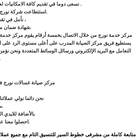
نسعى دوما في تقديم كافة الامكانيات لعمل صيانة بأفضل الطرق الممكنة من خلال مركز صيانة نورج بالعبور كي تتوافق مع اعلي معايير الامان و الجودة .
استتطاعت شركة نورج ان تضيف فى ثلاجاتها الجودة الواضحة هى ايضا تمتاز بموديلاتها حيث تمتاز بالانسيابية والرفاهية.
نأمل في تقديم خدمة نموذجية تواصلكم معنا يسعدنا الاتصال المباشر بنا ارقام توكيل نورج بمصر ،
شهادة ضمان معتمدة من المركز مباشرة اتصلوا الان صيانة نورج للثلاجات في مصر 01154008110.
مركز خدمة نورج من خلال الاتصال بخمسة أرقام يقوم مركز خدمة ص
التعامل مع البريد الإلكتروني ورسائل الوسائط المتعددة ونحن نؤمن
م
مركز صيانة غسالات نورج فى
نحن دائما نولي عملائن
سواء من مركز الصيانة لغسالات نورج المعتمد بمصر او من منزل العميل.
بالأضافة للايدي ا
احصلوا معنا على افضل خدمة للغسالات في مصر من خلال رقم مركز صيانة نورج المعتمد في مصر.
متابعة كاملة من مشرفى خطوط السير للتنسيق التام مع جميع عملائن