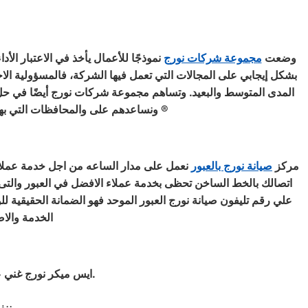
وضعت
مجموعة شركات نورج
نموذجًا للأعمال يأخذ في الاعتبار الأد
بشكل إيجابي على المجالات التي تعمل فيها الشركة، فالمسؤولية الا
المدى المتوسط والبعيد. وتساهم مجموعة شركات نورج أيضًا في حل كثي
ونساعدهم على والمحافظات التي بها فروع لكنها ذات كثافة سكانية عالية نعمل جاهدين لتقديم خدمة مثالية لعملائنا وتليق بأسم مركز صيانة نورج ®
مركز
صيانة نورج بالعبور
نعمل على مدار الساعه من اجل خدمة عملاء 
اتصالك بالخط الساخن تحظى بخدمة عملاء الافضل في العبور والتى 
علي رقم تليفون صيانة نورج العبور الموحد فهو الضمانة الحقيقية 
الخدمة والاص
ايس ميكر نورج غني عن التعريف فائق الجودة دائما ما تبهرنا بموديلات فريدة و مختلفة التقنية عن مثيلاتها انها نورج.