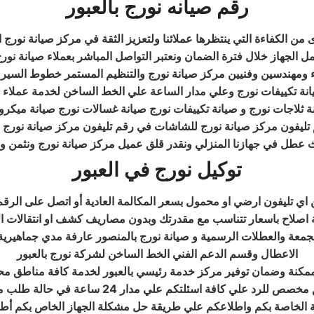
رقم صيانه نورج بالعبور
الكفاءة التي ينتظرها عملائنا ولتعزيز الثقة في مركز صيانة نورج الم
 عمل الجهاز خلال فترة الضمان ونعتبر التواصل المباشر بعملاء صيانة نو
اء ومهندسين وفنيين مركز صيانة نورج والتنظيم المستمر خطوط السير 
نة ثلاجات نورج و صيانة تكييفات نورج صيانة غسالات نورج صيانة ميكر
وث عطل في جهازنا المنزلي ونقدر قلق عميل مركز صيانة نورج ونثمن 
توكيل نورج في العبور
 اي تليفون ارضي او محمول بسعر المكالمة العادية أو اتصل على الرقم
 اصلاح باسعار تتناسب مع مقدرتك وبدون مصاريف كشف او انتقالات الا
لجمعة والعطلات الرسمية و صيانة نورج بالمنصور عارفة مدي جماهيرية 
الاعطال وقسم الدعم الفني الخط الساخن لشركة نورج بالعبور
ممكنة وضمان توفير مركز خدمة رئيسي بالعبور لخدمة كافة مناطق مح
الاجهزة الكهربائية في العبور لدينا في توكيل نو
ة الخاصة بكم واطلاعكم علي طريقة حل مشكلة الجهاز الخاص بكم أطلبو