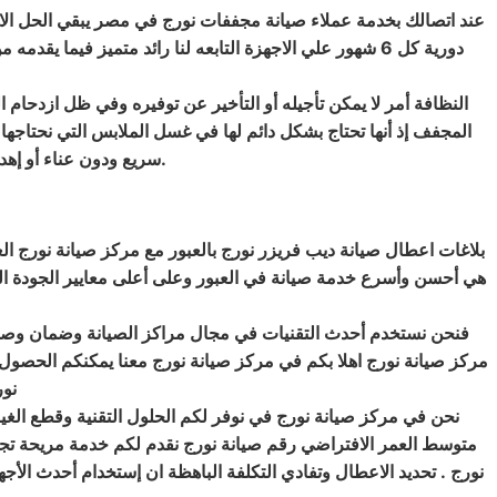
عند اتصالك بخدمة عملاء صيانة مجففات نورج في مصر يبقي الحل الا
دورية كل 6 شهور علي الاجهزة التابعه لنا رائد متميز في
النظافة أمر لا يمكن تأجيله أو التأخير عن توفيره وفي ظل ازدحام
المجفف إذ أنها تحتاج بشكل دائم لها في غسل الملابس التي نحتاجه
سريع ودون عناء أو إهدار المزيد من الوقت في الغسيل اليدوي والذي قد لا يؤدي لتحقيق النتائج التي توفرها المجففات.
بلاغات اعطال صيانة ديب فريزر نورج بالعبور مع مركز صيانة نورج ا
هي أحسن وأسرع خدمة صيانة في العبور وعلى أعلى معايير الجودة ال
فنحن نستخدم أحدث التقنيات في مجال مراكز الصيانة وضمان وصول 
مركز صيانة نورج اهلا بكم في مركز صيانة نورج معنا يمكنكم الحصول
نور
نحن في مركز صيانة نورج في نوفر لكم الحلول التقنية وقطع الغيار 
متوسط العمر الافتراضي رقم صيانة نورج نقدم لكم خدمة مريحة تجمع
نورج . تحديد الاعطال وتفادي التكلفة الباهظة ان إستخدام أحدث الأجهز