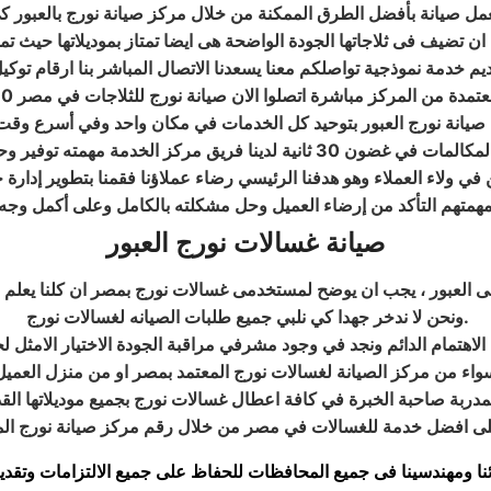
يانة نورج العبور بتوحيد كل الخدمات في مكان واحد وفي أسرع وقت 
يستطيع فريق مركز الصيانة المدرب على أعلى مستوى الرد على المكالمات في غضون
 في ولاء العملاء وهو هدفنا الرئيسي رضاء عملاؤنا فقمنا بتطوير إدارة 
همتهم التأكد من إرضاء العميل وحل مشكلته بالكامل وعلى أكمل وجه
صيانة غسالات نورج العبور
 العبور ، يجب ان يوضح لمستخدمى غسالات نورج بمصر ان كلنا يعلم م
ونحن لا ندخر جهدا كي نلبي جميع طلبات الصيانه لغسالات نورج.
ا الاهتمام الدائم ونجد في وجود مشرفي مراقبة الجودة الاختيار الامثل 
لمدربة صاحبة الخبرة في كافة اعطال غسالات نورج بجميع موديلاتها الق
ا ومهندسينا فى جميع المحافظات للحفاظ على جميع الالتزامات وتقديم