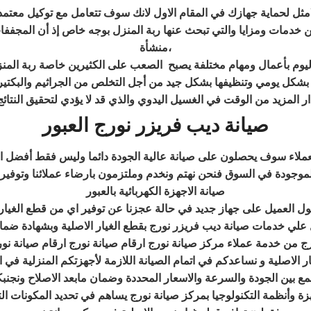
مثل لحماية جهازك في المقام الاول لانك سوف تتعامل مع توكيل معتمد
ما يقدمه من خدمات ومزايا والتي تبحث عنها ربة المنزل بوجه خاص إذ أن ال
منشأة،
 اليوم بأعمال ومهام مختلفة يصبح الصعب على الكثيرين خاصة ربة المنز
ا بشكل يومي وتنظيفها بشكل جيد من أجل التخلص من الجراثيم والبكتير
صيانة ديب فريزر نورج العبور
لعملاء سوف يحصلون على صيانة عالية الجودة دائما وليس فقط أفضل الم
موجودة في السوق فنحن نهتم ونخدم وملتزمون بارضاء عملائنا وتوفي
صيانة الاجهزة الكهربائية بالعبور
العميل على جهاز جديد في حالة عجزنا عن توفير اي من قطع الغيار 
 علي خدمات صيانة ديب فريزر نورج بقطع الغيار الاصلية وبشهادة ضم
ج من خدمة عملاء مركز صيانة نورج ارقام صيانة نورج ارقام صيانة نو
الاصلية و نساعدكم في اتمام الصيانة اللازمة لأجهزتكم المنزلية في ال
 بين الجودة والسرعة والاسعار المحددة وضمان مابعد الاصلاح ونجنبك
ة وأنظمة التكنولوجيا بمركز صيانة نورج يساهم في تحديد المكونات التالف