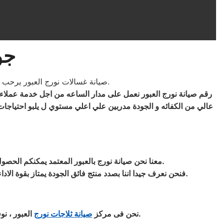
جو
صيانة غسالات نورج العبور يرحب بكم و نتشرف دائما بخدمتكم بفريق كامل من الفنيين والمهندسين المدربين على اعلى مستوى لخدمتكم.
رقم صيانة نورج العبور نعمل على مدار الساعه من اجل خدمة عملاء
عالي من الكفائه و الجودة مدربين علي اعلي مستوي ل يلبو احتياجا
المنزلية نورج بقطع غيار أصلية وبشهادة ضمان معتمدة من مركز صيانة نورج المعتمد بالعبور.
معنا نحن صيانة نورج بالعبور المعتمد يمكنكم الحص
فنحن نعرف جيدا اننا بصدد منتج فائق الجودة يمتاز بقوة الاداء والصلابة لذلك تهتم ادارة مركز صيانة نورج بمصر بأنتقاء امهر المهندسين و الفنيين للعمل علي تقديم خدمة تليق بعملائنا فى العبور.
العبور ، نوفر الاحتياجات والمكونات اللازمة لعمل صيانة ثلاجات نورج المنزلية حيث تحظي بكامل اهتمامنا من فنيين ومهندسين.
نحن فى مركز
صيانة ثلاجات نورج