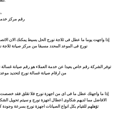
ننفرد بتواجد قطع غيار ايس ميكر نورج تأكد تماما انت هنا في المكان الصحيح.
شرفونا بالزيارة او اتصلوا نصلكم لعمل الخدمة المنزلية و بصيانة الفورية،
رقم مركز خدمة 
إذا واجهت يوما ما عطل فى ثلاجة نورج الحل بسيط يمكنك الان الاتص
نورج فى الموعد المحدد مسبقا من مركز صيانة ثلاجة نو
توفر الشركة رقم خاص بعيدا عن خدمة العملاء هو رقم صيانة غسالة ن
من ارقام صيانة غسالة نورج لتحديد موعد ا
إذا ما واجهتك عطل ما فى اى من اجهزة نورج فلا تقلق فقد خصصت 
الافاضل مما لديهم شكاوى اعطال اجهزة نورج و سيتم تحويل الشك
تؤهلهم للقيام بكل انواع الصيانات اجهزة نورج بسرعة وجودة