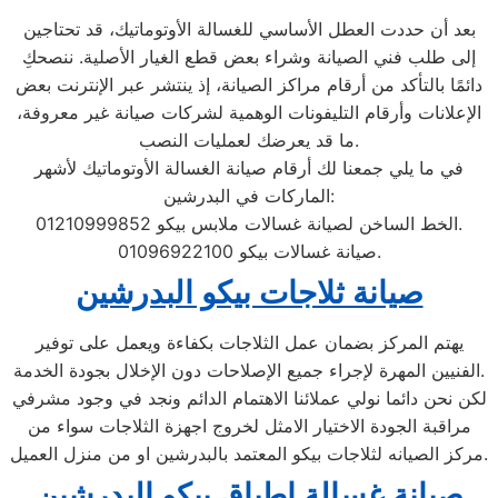
بعد أن حددت العطل الأساسي للغسالة الأوتوماتيك، قد تحتاجين
إلى طلب فني الصيانة وشراء بعض قطع الغيار الأصلية. ننصحكِ
دائمًا بالتأكد من أرقام مراكز الصيانة، إذ ينتشر عبر الإنترنت بعض
الإعلانات وأرقام التليفونات الوهمية لشركات صيانة غير معروفة،
ما قد يعرضك لعمليات النصب.
في ما يلي جمعنا لك أرقام صيانة الغسالة الأوتوماتيك لأشهر
الماركات في البدرشين:
الخط الساخن لصيانة غسالات ملابس بيكو 01210999852.
صيانة غسالات بيكو 01096922100.
صيانة ثلاجات بيكو البدرشين
يهتم المركز بضمان عمل الثلاجات بكفاءة ويعمل على توفير
الفنيين المهرة لإجراء جميع الإصلاحات دون الإخلال بجودة الخدمة.
لكن نحن دائما نولي عملائنا الاهتمام الدائم ونجد في وجود مشرفي
مراقبة الجودة الاختيار الامثل لخروج اجهزة الثلاجات سواء من
مركز الصيانه لثلاجات بيكو المعتمد بالبدرشين او من منزل العميل.
صيانة غسالة اطباق بيكو البدرشين