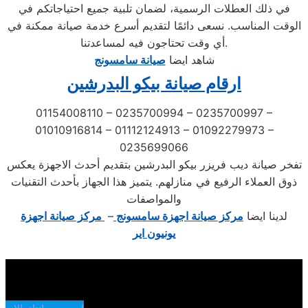
في ذلك العطلات الرسمية، لضمان تلبية جميع احتياجاتكم في
الوقت المناسب. نسعى دائمًا لتقديم أسرع خدمة صيانة ممكنة في
أي وقت تحتاجون فيه لمساعدتنا.
شاهد ايضا
صيانة سامسونج
ارقام صيانة بيكو البدرشين
01154008110 – 0235700994 – 0235700997 –
01010916814 – 01112124913 – 01092279973 –
0235699066
تفخر صيانة ديب فريزر بيكو البدرشين بتقديم أحدث الاجهزة يعكس
ذوق العملاء الرفيع في منازلهم. يتميز هذا الجهاز بأحدث التقنيات
والمواصفات
لدينا ايضا
مركز صيانة اجهزة سامسونج
–
مركز صيانة اجهزة
يونيون اير