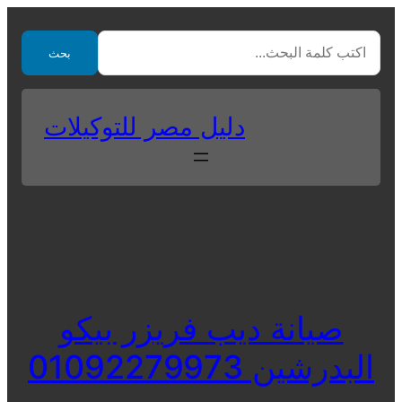
Skip
to
بحث
content
دليل مصر للتوكيلات
صيانة ديب فريزر بيكو
البدرشين 01092279973