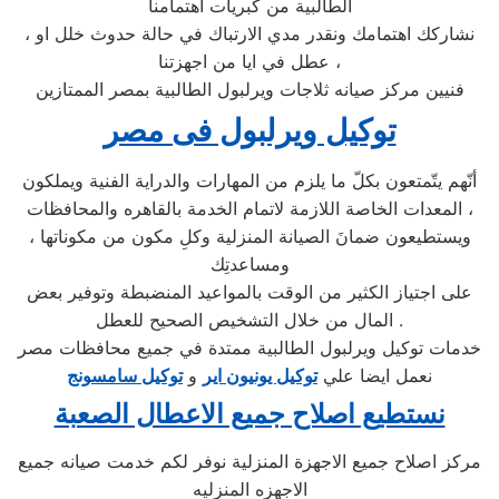
الطالبية من كبريات اهتمامنا
، نشاركك اهتمامك ونقدر مدي الارتباك في حالة حدوث خلل او
عطل في ايا من اجهزتنا ،
فنيين مركز صيانه ثلاجات ويرلبول الطالبية بمصر الممتازين
توكيل ويرلبول فى مصر
أنّهم يتّمتعون بكلّ ما يلزم من المهارات والدراية الفنية ويملكون
المعدات الخاصة اللازمة لاتمام الخدمة بالقاهره والمحافظات ،
ويستطيعون ضمانَ الصيانة المنزلية وكلِ مكون من مكوناتها ،
ومساعدتِك
على اجتياز الكثير من الوقت بالمواعيد المنضبطة وتوفير بعض
المال من خلال التشخيص الصحيح للعطل .
خدمات توكيل ويرلبول الطالبية ممتدة في جميع محافظات مصر
نعمل ايضا علي
توكيل يونيون اير
و
توكيل سامسونج
نستطيع اصلاح جميع الاعطال الصعبة
مركز اصلاح جميع الاجهزة المنزلية نوفر لكم خدمت صيانه جميع
الاجهزه المنزليه