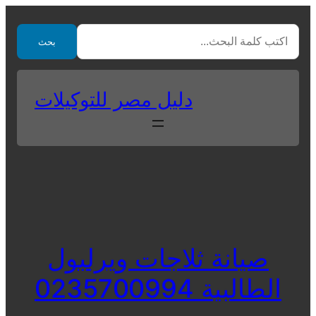
Skip
to
بحث
content
دليل مصر للتوكيلات
صيانة ثلاجات ويرلبول
الطالبية 0235700994