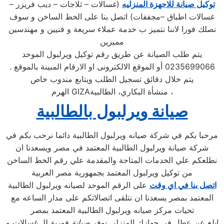
توكيل صيانة للاجهزة المنزليه
(غسالات – ثلاجات – ديب فريزر –
غسالات اطباق –مجففات) اتصل بنا على الخط الساخن و سوف
نصلك فورا لاننا نتميز ب خدمة عملاء سريعة و فنيين و مهندسين
مميزين
يتم طلب الصيانة عن طريق رقم توكيل ويرلبول الموحد
0235699066 أو الموقع الالكترونى او الارقام المبينة بالموقع .
يتم خلال دقائق تسجيل الطلب ويتابع مندوب خاص
، منشأة البكاري، الطالبية
GIZA
الهرم
صيانة ويرلبول بالطالبية
مرحبا بكم في شركة صيانه ويرلبول الطالبية دائما نرحب بكم في
شركة صيانة ويرلبول الطالبية المعتمد في مصر ويسعدنا ان
نطلعكم علي الخدمات المتاحة والمقدمة علي رقم الخط الساخن
من توكيل ويرلبول المعتمد بجمهورية مصر العربية
اتصل بنا في اي وقت
على الرقم الموحد لصيانه ويرلبول الطالبية
المعتمد بمصر يسعدنا ان نتلقى اتصالاتكم على مدار الساعه مع
تحيات مركز صيانه ويرلبول الطالبية المعتمد بمصر
ابلغ عن عطل في جهازك المنزلي نوفر
صيانة
فورية للـ غسالات و