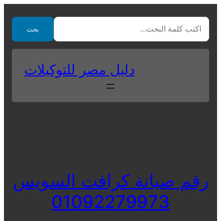
Skip
to
بحث
content
دليل مصر للتوكيلات
رقم صيانة كرافت السويس
01092279973