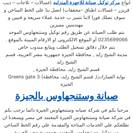
انواع
مركز توكيل صيانة للاجهزة المنزليه
(غسالات – ثلاجات – ديب
فريزر – غسالات اطباق –مجففات) اتصل بنا على الخط الساخن و
سوف نصلك فورا لاننا نتميز ب خدمة عملاء سريعة و فنيين و
مهندسين مميزين
يتم طلب الصيانة عن طريق رقم توكيل وستنجهاوس الموحد
0235699066 أو الموقع الالكترونى او الارقام المبينة بالموقع .
يتم خلال دقائق تسجيل الطلب ويتابع مندوب خاص
مدينة الشيخ زايد , محافظة الجيزة جمهورية مصر العربية، قسم
الشيخ زايد
قسم الشيخ زايد، محافظة الجيزة
,
بوابة العمارات), قسم الشيخ زايد، محافظة
Greens gate 3 (
الجيزة
صيانة وستنجهاوس بالجيزة
مرحبا بكم في شركة صيانه وستنجهاوس الجيزة دائما نرحب بكم
في شركة صيانة وستنجهاوس الجيزة المعتمد في مصر ويسعدنا ان
نطلعكم علي الخدمات المتاحة والمقدمة علي رقم الخط الساخن
من توكيل وستنجهاوس المعتمد بجمهورية مصر العربية