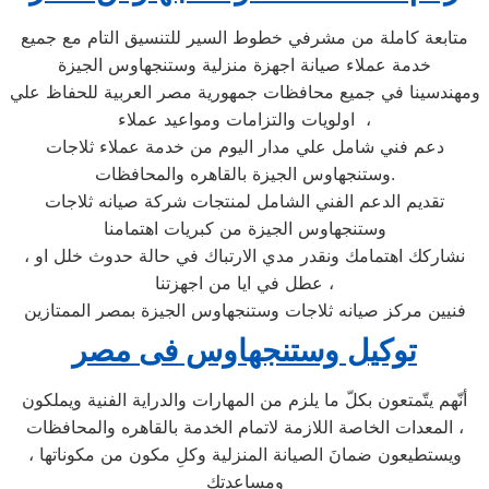
متابعة كاملة من مشرفي خطوط السير للتنسيق التام مع جميع
خدمة عملاء صيانة اجهزة منزلية وستنجهاوس الجيزة
ومهندسينا في جميع محافظات جمهورية مصر العربية للحفاظ علي
اولويات والتزامات ومواعيد عملاء ،
دعم فني شامل علي مدار اليوم من خدمة عملاء ثلاجات
وستنجهاوس الجيزة بالقاهره والمحافظات.
تقديم الدعم الفني الشامل لمنتجات شركة صيانه ثلاجات
وستنجهاوس الجيزة من كبريات اهتمامنا
، نشاركك اهتمامك ونقدر مدي الارتباك في حالة حدوث خلل او
عطل في ايا من اجهزتنا ،
فنيين مركز صيانه ثلاجات وستنجهاوس الجيزة بمصر الممتازين
توكيل وستنجهاوس فى مصر
أنّهم يتّمتعون بكلّ ما يلزم من المهارات والدراية الفنية ويملكون
المعدات الخاصة اللازمة لاتمام الخدمة بالقاهره والمحافظات ،
ويستطيعون ضمانَ الصيانة المنزلية وكلِ مكون من مكوناتها ،
ومساعدتِك