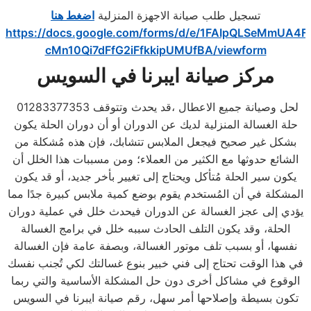
تسجيل طلب صيانة الاجهزة المنزلية
اضغط هنا
https://docs.google.com/forms/d/e/1FAIpQLSeMmUA4F
cMn10Qi7dFfG2iFfkkipUMUfBA/viewform
مركز صيانة ايبرنا في السويس
01283377353 لحل وصيانة جميع الاعطال ،قد يحدث وتتوقف
حلة الغسالة المنزلية لديك عن الدوران أو أن دوران الحلة يكون
بشكل غير صحيح فيجعل الملابس تتشابك، فإن هذه مُشكلة من
الشائع حدوثها مع الكثير من العملاء؛ ومن مسببات هذا الخلل أن
يكون سير الحلة مُتأكل ويحتاج إلى تغيير بأخر جديد، أو قد يكون
المشكلة في أن المُستخدم يقوم بوضع كمية ملابس كبيرة جدًا مما
يؤدي إلى عجز الغسالة عن الدوران فيحدث خلل في عملية دوران
الحلة، وقد يكون التلف الحادث سببه خلل في برامج الغسالة
نفسها، أو بسبب تلف موتور الغسالة، وبصفة عامة فإن الغسالة
في هذا الوقت تحتاج إلى فني خبير بنوع غسالتك لكي تُجنب نفسك
الوقوع في مشاكل أخرى دون حل المشكلة الأساسية والتي ربما
تكون بسيطة وإصلاحها أمر سهل، رقم صيانة ايبرنا في السويس