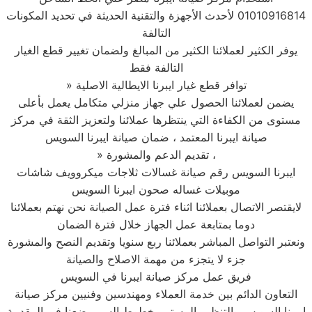
01010916814 لأحدث الأجهزة والتقنية الحديثة في تحديد المكونات
التالفة
يوفر الكثير لعملائنا الكثير من المبالغ ولضمان تغيير قطع الغيار
التالفة فقط
» توافر قطع غيار ايبرنا الايطالية الاصلية
يضمن لعملائنا الحصول علي جهاز منزلي متكامل يعمل بأعلى
مستوى من الكفاءة التي ينتظرها عملائنا ولتعزيز الثقة في مركز
صيانة ايبرنا المعتمد ، ضمان صيانة ايبرنا السويس
» تقديم الدعم والمشورة ،
ايبرنا السويس رقم صيانة غسالات ثلاجات ميكروويف شاشات
موبيلات غساله صحون ايبرنا السويس
لايقتصر الاتصال بعملائنا اثناء فترة عمل الصيانة نحن نهتم بعملائنا
دوما بمتابعة عمل الجهاز خلال فترة الضمان
ونعتبر التواصل المباشر بعملائنا ربع سنويا وتقديم النصح والمشورة
جزء لا يتجزء من مهمة الاصلاح والصيانة
فريق عمل مركز صيانة ايبرنا في السويس
التعاون الدائم بين خدمة العملاء ومهندسين وفنيين مركز صيانة
ايبرنا السويس والتنظيم المستمر خطوط السير يضعنا في المقدمة