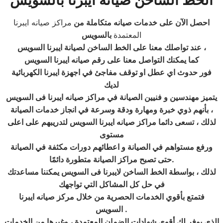
الخط الساخن صيانة ايبرنا بالسويس
احصل الآن على خدمات صيانه متكاملة من
مراكز صيانه ايبرنا
المعتمدة
بالسويس
عند تواصلك معنا على الخط الساخن لصيانة ايبرنا السويس ،
كما يمكنك التواصل معنا على رقم صيانه ايبرنا السويس
فور حدوث اي عطل او توقف مفاجئ في اجهزة ايبرنا الكهربائية
لديك
يتميز مهندسين و فنيين الصيانة في مراكز صيانه
ايبرنا
فى
السويس
بأنهم ذوي خبرة ومهارة ودقة وسرعة في انجاز خدمات الصيانة ،
لذلك ، تسعى دائما مراكز صيانه ايبرنا السويس لتدريبهم على اعلى
مستوى
ورفع مستواهم في الصيانة و اعطائهم دورات مكثفة في الصيانة
.
حتى تصبح مراكز الصيانة متطورة دائمًا
لذلك ، بواسطة الخط الساخن لايبرنا فى السويس
يمكننا مساعدتك
في حل كل المشاكل التي تواجهك
فتمتع بأقوي الخدمات الحصرية من خلال مركز صيانه ايبرنا
.
السويس
الذي يوفر لك أقوي شهادات الضمان المعتمدة ، وغيرها من الخدمات