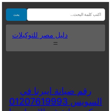
Skip
to
بحث
content
دليل مصر للتوكيلات
رقم صيانة ايبرنا في
السويس 01207619993