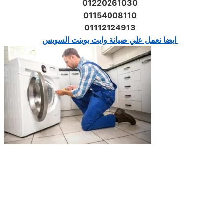
01220261030
01154008110
01112124913
ايضا نعمل علي صيانة وايت بوينت السويس