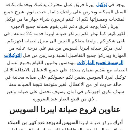
يوجد فى
توكيل
ايبرنا فريق عمل محترف يدعمك ويخدمك بكافه
السبل الممكنه ويحرص على راحتك دائما , حيث يقوم بشرح جميع
المنتجات ومميزاتها لكم اذا كنتم تريدون شراء جهاز ما من توكيل
ايبرنا , كما يوجد فريق دعم فنى يقوم بصيانه جميع الاجهزه
الكهربائيه, كما توفر لكم مرلكز صيانه ايبرنا خدمه 24 ساعه , فى
تلقى شكواكم , وايضا يصلكم الفنيين الى منزل لصيانه اجهزتكم .
لدي مركز صيانه ايبرنا السويس من هم علي درجة عاليه من
المهارة ويدركوا جميع التفاصيل الفنية ومدربين من قبل
التوكيلات
الرسمية لجميع الماركات
مهندسين وفنيين للقيام بجميع اعمال
الصيانه مع تقديم ضمان متجدد علي جميع الاعطال بالاضافة الا ان
توكيل ايبرنا السويس يضمن لكم حصولكم علي صيانه مجانية في
حالة حدوث اي من الاعطال الغير متوقعة نتيجة الصيانه معنا
سوف تكون اجهزتكم في امان وسوف تحصل علي صيانه وتغير
لاي من قطع الغيار عند الضرورة .
عناوين
فروع صيانة ايبرنا
السويس
أدرك
مركز صيانة ايبرنا
السويس أنه يوجد عدد كبير من العملاء
يسافرون إلي المدن والمحافظات التي تتوفر فيها فروعه لطب