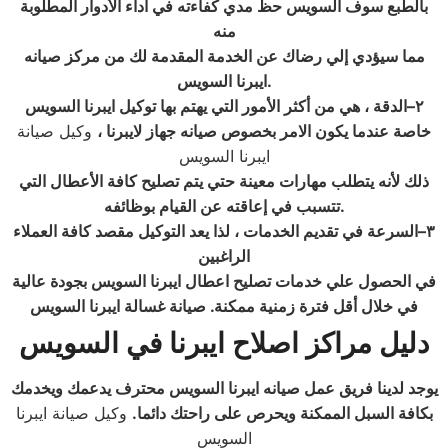
بالطبع سوف السويس حظ مدي كفاءته في أداء الأدوار المطلوبة
منه
مما سيؤدي إلي رضاك عن الخدمة المقدمة لك من مركز صيانه
.
ايبرنا السويس
٢
–الدقة ، هي من أكثر الأمور التي يهتم بها توكيل ايبرنا السويس
خاصة عندما يكون الامر بخصوص صيانه جهاز لايبرنا ،
وكيل صيانة
ايبرنا السويس
ذلك لأنه يتطلب مهارات معينة حتي يتم تصليح كافة الأعطال التي
.
تتسبب في إعاقته عن القيام بوظائفه
٣
–السرعة في تقديم الخدمات ، لذا يعد التوكيل مقصد كافة العملاء
الراغبين
في الحصول علي خدمات تصليح اعطال ايبرنا السويس بجودة عالية
في خلال أقل فترة زمنية ممكنة
. صيانة غسالة ايبرنا السويس
دليل مراكز اصلاح ايبرنا
في السويس
يوجد لدينا فريق عمل صيانه ايبرنا السويس محترف يدعمك ويخدمك
بكافة السبل الممكنة ويحرص على راحتك دائما
.
وكيل صيانة ايبرنا
السويس