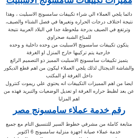
مميزات تكييفات سامسونج الاسبليت
دائما يلجي العملاء الي شراء تكييفات سامسونج الاسبليت ، وهذا
نتيجة اختلاف درجات الحراره وتغيرها في فصل الشتاء والصيف،
وترتفع في الصيف بدرجة ملحوظة جدا في البلاد العربية نتيجة
للمناخ الشبة صحراوي
يتكون تكييفات سامسونج الاسبليت من وحده داخلية و وحده
خارجية يتم تركيبها خارج المنزل او الغرفة
يتميز تكييفات سامسونج الاسبليت المميز ذو التصميم الرائع
والشاشة الديجتال لذلك يلجي العملاء ليكون من اهم قطع الديكور
داخل الغرفة او المكتب
ايضا من اهم المميزات التكييفات انه يحتوي علي ريموت كنترول
عن بعد لظبط حراره الغرفة او تعديل الوضعيات والتبريد فهذه من
اهم المزايا
رقم خدمة عملاء سامسونج مصر
متابعة كاملة من مشرفي خطوط السير للتنسيق التام مع جميع
خدمة عملاء صيانة اجهزة منزلية سامسونج 6 اكتوبر