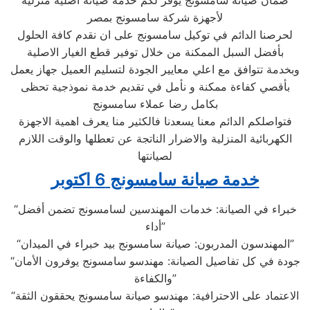
ضمان صيانة سامسونج يوفر لكم خدمة صيانة اصلية منزلية
لأجهزة شركة سامسونج بمصر
لحرصنا الدائم في توكيل سامسونج على ان نقدم كافة الحلول
بأفضل السبل الممكنة من خلال توفير قطع الغيار الاصلية
وبخدمة تتوافق مع اعلي معايير الجودة لتسليم العميل جهاز يعمل
بأقصي كفاءة ممكنة و نأمل في تقديم خدمة نموذجية تحظى
بكامل رضا عملاء سامسونج
فتواصلكم الدائم معنا يسعدنا فالكثير منا يعرف اهمية الاجهزة
الكهربائية المنزلية والاضرار الناتجة عن تعطلها والوقت اللازم
لصيانتها
خدمة صيانة سامسونج 6 اكتوبر
“خبراء في الصيانة: خدمات المهندسين لسامسونج تضمن أفضل
أداء”
“المهندسون المدربون: صيانة سامسونج بيد خبراء في الميدان”
“جودة في كل تفاصيل الصيانة: مهندسو سامسونج يوفرون الأمان
والكفاءة”
“الاعتماد على الاحترافية: مهندسو صيانة سامسونج يحققون الثقة