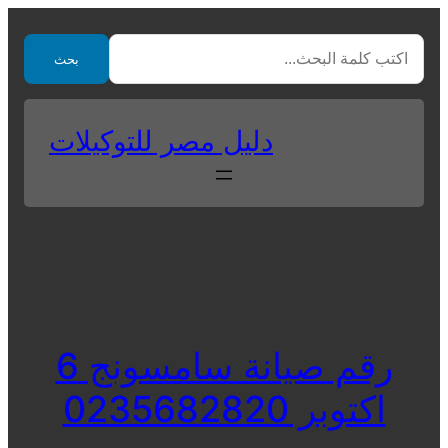
Skip
to
بحث
content
دليل مصر للتوكيلات
رقم صيانة سامسونج 6
اكتوبر 0235682820