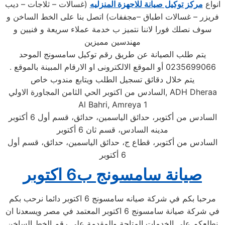
انواع
مركز توكيل صيانة للاجهزة المنزليه
(غسالات – ثلاجات – ديب
فريزر – غسالات اطباق –مجففات) اتصل بنا على الخط الساخن و
سوف نصلك فورا لاننا نتميز ب خدمة عملاء سريعة و فنيين و
مهندسين مميزين
يتم طلب الصيانة عن طريق رقم توكيل سامسونج الموحد
0235699066 أو الموقع الالكترونى او الارقام المبينة بالموقع .
يتم خلال دقائق تسجيل الطلب ويتابع مندوب خاص
, ADH Dheraa
السادس من اكتوبر الحي الثامن المجاورة الاولي
Al Bahri, Amreya 1
السادس من أكتوبر، حدائق الياسمين، حدائق، قسم أول 6 أكتوبر
مدينه السادس، قسم ثان 6 أكتوبر
السادس من أكتوبر، قطاع ج، حدائق الياسمين، حدائق، قسم أول
6 أكتوبر
صيانة سامسونج ب6 اكتوبر
مرحبا بكم في شركة صيانه سامسونج 6 اكتوبر دائما نرحب بكم
في شركة صيانة سامسونج 6 اكتوبر المعتمد في مصر ويسعدنا ان
نطلعكم علي الخدمات المتاحة والمقدمة علي رقم الخط الساخن