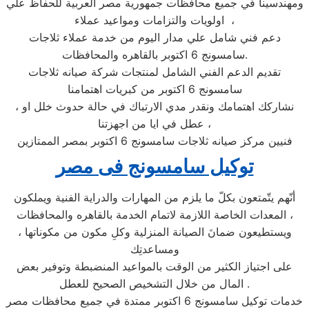
ومهندسينا في جميع محافظات جمهورية مصر العربية للحفاظ علي
اولويات والتزامات ومواعيد عملاء ،
دعم فني شامل علي مدار اليوم من خدمة عملاء ثلاجات
سامسونج 6 اكتوبر بالقاهره والمحافظات.
تقديم الدعم الفني الشامل لمنتجات شركة صيانه ثلاجات
سامسونج 6 اكتوبر من كبريات اهتمامنا
، نشاركك اهتمامك ونقدر مدي الارتباك في حالة حدوث خلل او
عطل في ايا من اجهزتنا ،
فنيين مركز صيانه ثلاجات سامسونج 6 اكتوبر بمصر الممتازين
توكيل سامسونج فى مصر
أنّهم يتّمتعون بكلّ ما يلزم من المهارات والدراية الفنية ويملكون
المعدات الخاصة اللازمة لاتمام الخدمة بالقاهره والمحافظات ،
ويستطيعون ضمانَ الصيانة المنزلية وكلِ مكون من مكوناتها ،
ومساعدتِك
على اجتياز الكثير من الوقت بالمواعيد المنضبطة وتوفير بعض
المال من خلال التشخيص الصحيح للعطل .
خدمات توكيل سامسونج 6 اكتوبر ممتدة في جميع محافظات مصر