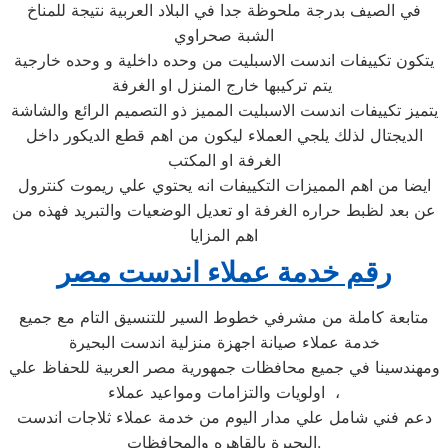
في الصيف بدرجة ملحوظة جدا في البلاد العربية نتيجة للمناخ
الشبة صحراوي
يتكون تكييفات اندست الاسبليت من وحده داخلية و وحده خارجية
يتم تركيبها خارج المنزل او الغرفة
يتميز تكييفات اندست الاسبليت المميز ذو التصميم الرائع والشاشة
الديجتال لذلك يلجي العملاء ليكون من اهم قطع الديكور داخل
الغرفة او المكتب
ايضا من اهم المميزات التكييفات انه يحتوي علي ريموت كنترول
عن بعد لظبط حراره الغرفة او تعديل الوضعيات والتبريد فهذه من
اهم المزايا
رقم خدمة عملاء اندست مصر
متابعة كاملة من مشرفي خطوط السير للتنسيق التام مع جميع
خدمة عملاء صيانة اجهزة منزلية اندست البحيرة
ومهندسينا في جميع محافظات جمهورية مصر العربية للحفاظ علي
اولويات والتزامات ومواعيد عملاء ،
دعم فني شامل علي مدار اليوم من خدمة عملاء ثلاجات اندست
البحيرة بالقاهره والمحافظات.