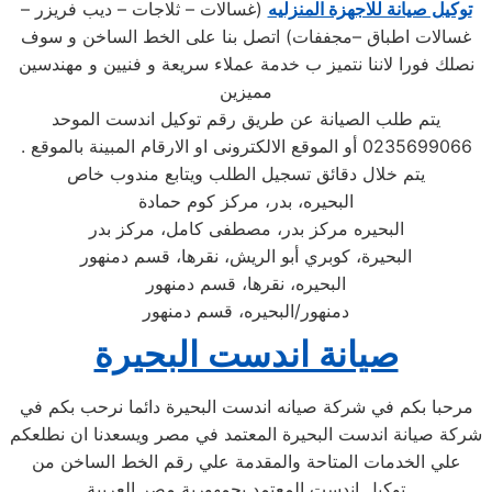
توكيل صيانة للاجهزة المنزليه
(غسالات – ثلاجات – ديب فريزر –
غسالات اطباق –مجففات) اتصل بنا على الخط الساخن و سوف
نصلك فورا لاننا نتميز ب خدمة عملاء سريعة و فنيين و مهندسين
مميزين
يتم طلب الصيانة عن طريق رقم توكيل اندست الموحد
0235699066 أو الموقع الالكترونى او الارقام المبينة بالموقع .
يتم خلال دقائق تسجيل الطلب ويتابع مندوب خاص
البحيره، بدر، مركز كوم حمادة
البحيره مركز بدر، مصطفى كامل، مركز بدر
البحيرة، كوبري أبو الريش، نقرها، قسم دمنهور
البحيره، نقرها، قسم دمنهور
دمنهور/البحيره، قسم دمنهور
صيانة اندست البحيرة
مرحبا بكم في شركة صيانه اندست البحيرة دائما نرحب بكم في
شركة صيانة اندست البحيرة المعتمد في مصر ويسعدنا ان نطلعكم
علي الخدمات المتاحة والمقدمة علي رقم الخط الساخن من
توكيل اندست المعتمد بجمهورية مصر العربية