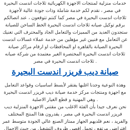
خدمات منزلية لمنتجات الاجهزة الكهربائية ثلاجات اندست البحيرة
في مصر ، نقدم لكم خدمة شاملة وذات جودة عالية لأجهزة
ثلاجات اندست البحيرة في مصر كما كنتم تتوقعون ، عند اتصالكم
برقم توكيل صيانه ثلاجات اندست البحيرة الخط الساخن للصيانة
ستجدون العديد من المميزات والتعامل الجاد والمحترف التي تغنيك
عن التعامل مع فنيين غير مؤهلين من خدمة عملاء غسالات اندست
البحيرة الصيانة بالقاهره او المحافظات او ارقام مراكز صيانة
ثلاجات اندست البحيرة المختصرة الغير معتمدة من شركة صيانه
ثلاجات اندست البحيرة في مصر .
صيانة ديب فريزر اندست البحيرة
وهذة النوعية وجدنا اغلبها يفتقر لأبسط اساسيات وقواعد التعامل
مع اجهزة ومنتجات مركز خدمة صيانة ديب فريزر اندست البحيرة
وهي المهنية و قطع الغيار الاصلية .
نحن نعرف جيدا بأن الفئة الاغلب من مقتني الاجهزة المنزلية ديب
فريزر اندست البحيرة في مصر ، يقدرون هذا المنتج المختلف
والفريد ، نعم فلديهم الجهاز ممتاز الصنع عالي الجودة متوسط عمر
افتراضي مرتفع ، تحمل اقصي ظروف التشغيل من حيث الاحمال