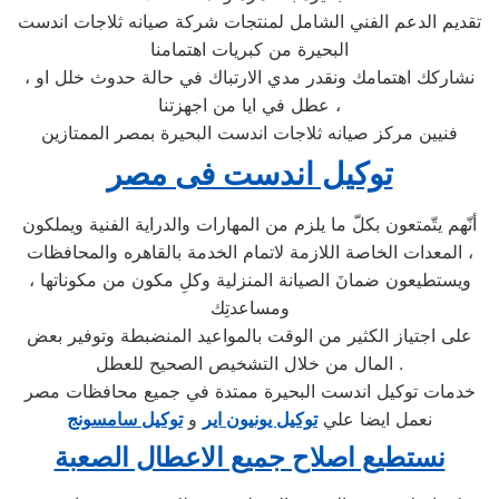
تقديم الدعم الفني الشامل لمنتجات شركة صيانه ثلاجات اندست
البحيرة من كبريات اهتمامنا
، نشاركك اهتمامك ونقدر مدي الارتباك في حالة حدوث خلل او
عطل في ايا من اجهزتنا ،
فنيين مركز صيانه ثلاجات اندست البحيرة بمصر الممتازين
توكيل اندست فى مصر
أنّهم يتّمتعون بكلّ ما يلزم من المهارات والدراية الفنية ويملكون
المعدات الخاصة اللازمة لاتمام الخدمة بالقاهره والمحافظات ،
ويستطيعون ضمانَ الصيانة المنزلية وكلِ مكون من مكوناتها ،
ومساعدتِك
على اجتياز الكثير من الوقت بالمواعيد المنضبطة وتوفير بعض
المال من خلال التشخيص الصحيح للعطل .
خدمات توكيل اندست البحيرة ممتدة في جميع محافظات مصر
نعمل ايضا علي
توكيل يونيون اير
و
توكيل سامسونج
نستطيع اصلاح جميع الاعطال الصعبة