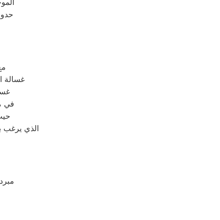
الموج
حدوث
مع
غسالة ا
– غ
في م
حيث
الذي يرغب ب
مبرد