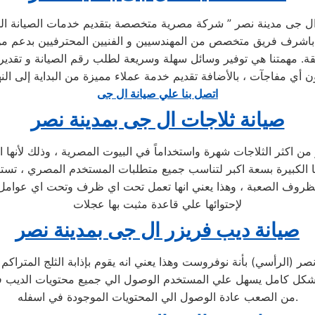
ل جى مدينة نصر ” شركة مصرية متخصصة بتقديم خدمات الصيانة الم
 باشرف فريق متخصص من المهندسيين و الفنيين المحترفيين بدعم من
قة. مهمتنا هي توفير وسائل سهلة وسريعة لطلب رقم الصيانة و تقدير
اتصل بنا علي صيانة ال جى
صيانة ثلاجات ال جى بمدينة نصر
اكثر الثلاجات شهرة واستخداماً في البيوت المصرية ، وذلك لأنها اكث
ة والظروف الصعبة ، وهذا يعني انها تعمل تحت اي ظرف وتحت اي عوامل 
لإحتوائها علي قاعدة مثبت بها عجلات
صيانة ديب فريزر ال جى بمدينة نصر
صر (الرأسي) بأنة نوفروست وهذا يعني انه يقوم بإذابة الثلج المتر
م بشكل كامل يسهل علي المستخدم الوصول الي جميع محتويات الديب ف
من الصعب عادة الوصول الي المحتويات الموجودة في اسفله.