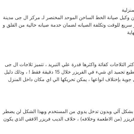
نزلية
 وكيل صيانة الخط الساخن الموحد المختصر لـ مركز ال جى مدينة
 سريع للوقت وتكلفة الصيانه لضمان خدمة صيانه خالية من القلق و
ر الثلاجات كفائة واكثرها قدرة علي التبريد ، تتميز ثلاجات ال جى
مدينة نصر بأحجامها المختلفة فمنها صغيرة الحجم بسعة كبيرة ومنها الكبيرة بسعة اكبر لتناسب جميع متطلبات المستخدم المصري ، تستطيع تجميد اي شيء في الفريزر خلال 15 دقيقة فقط ! ، وذلك دليل
جوية بإختلاف انواعها ، يمكن تحريكها الي اي مكان داخل المنزل
اكم بشكل آلي وبدون تدخل يدوي من المستخدم وبهذا الشكل لن يضطر
ريزر (من الاطعمة وخلافه) ، خلاف الديب فريزر الافقي الذي يكون