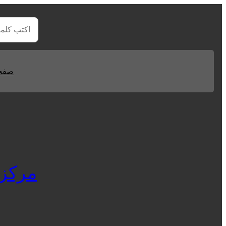
صفحا
مركز ال