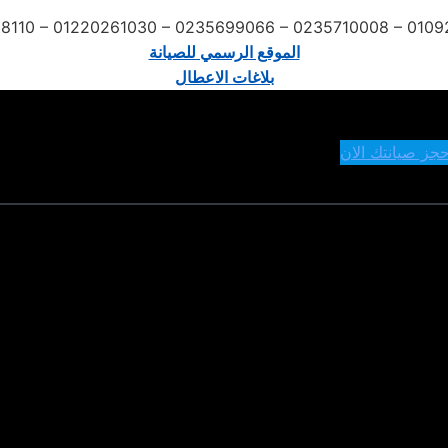
8110 – 01220261030 – 0235699066 – 0235710008 – 010
الموقع الرسمي للصيانة
بلاغات الاعطال
حجز صيانتك الان