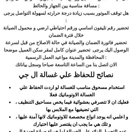
:
مسافة مناسبة بين الجهاز والحائط
هل توقف الموتور بسبب زيادة درجة حرارته لسهولة التواصل يرجى
:
تحضير رقم تليفون اساسي ورقم احتياطي ارضي و محمول الصيانة
خلال فترة الضمان
تحضير فاتورة الضمان والصيانة في حالة الاصلاح من قبل لسرعة
الوصول اليك يرجى تحضير عنوان كامل لمقر سكن العميل موضحا
:
المحافظة والمدينة مواعيد العمل الرسمية
الان اتصل بنا من الساعة التاسعة صباحا وسجل بياناتك
نصائح للحفاظ علي غسالة
ال جي
استخدام مسحوق مناسب للغسالة لو اردت الحفاظ علي
الغسالة الاوتوماتيك فعلا
، فعليك ان لا تتصرفي بعشوائية فيما يخص مساحيق التنظيف
التي تضيفيها مع الملابس بها
و اعلمي انه يوجد انواع مخصصة للاوتوماتيك لانها آمنة عليها ،
و تلك هي ما يجب ان يقتصر عليها اختيارك
عدم التحميل الزائد علي الغسالة اما خبراء صيانة اجهزة ال