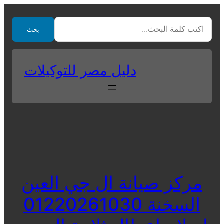
Skip
to
بحث
content
دليل مصر للتوكيلات
مركز صيانة ال جي العين
السخنة 01220261030