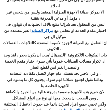
اصلاح
الا بمركز
صيانة الاجهزة المنزلية
المعتمد وليس من شخص غير
مؤهل أو مدعي المعرفة بتقنية ،
ليس من المعقول بعد شرائنا منتج بالاف الجنيهات ان نتهاون فى
اختيار مقدم الخدمة او نتعامل مع
مراكز الصيانة
الغير معتمدة من
توكيل ال جي،
ان التعامل مع الصيانة لاجهزة لاسيما المعقدة كالثلاجات ، الغسالات
، التكييف ،
ذات المكونات الالكترونية “الديجيتال”يجب ان يكون بحذر ، لقد وجد
ان تكرار معدلات الصيانات عموما يأتي بسوء اختيار مقدم الخدمة
والمصدر الغير امن لقطع الغيار
.
و في الاخير تجد نفسك امام جهاز لايعمل بكفاءتة المعتادة
ودائما نقول لجميع عملائنا انهم سوف يجدون كل ما يتمنوه في
الاجهزة الخاصة بنا
لان جميع هذه الاجهزة مصممة بدرجة عالية من الخبرة والكفاءة
,
ومن الصعب ان يحدث معها اي نوع من انواع المشاكل
ولكي تحمي جميع افراد اسرتك دائما عند حدوث الاعطال المختلفة