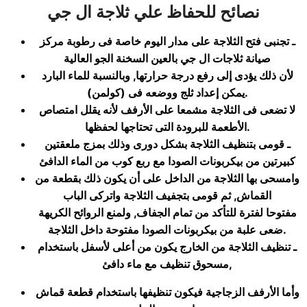
نصائح للحفاظ علي ثلاجة
ال جي
ـ تجنبى فتح الثلاجة على مدار اليوم خاصة فى رطوبة مركز
صيانة ثلاجات ال جي بالعين السخنة الجو العالية
لأن ذلك يؤدى إلى رفع درجة حرارتها, وبالنسبة للماء البارد
).
يمكن إعداد ثلج ووضعه فى (كولمن
لا تضعى فى الثلاجة مشمعا على الأرفف لأنه يقلل امتصاص
.
الأطعمة للبرودة التى تحتاجها لحفظها
ـ قومى بتنظيف الثلاجة بشكل دورى وذلك بمزج ملعقتين
كبيرتين من بيكربونات الصودا مع ربع كوب من الماء الدافئ
وامسحى بها الثلاجة من الداخل على أن يكون ذلك بقطعة من
القماش, ثم قومى بتجفيف الثلاجة واتركى الباب
مفتوحا لفترة للتأكد من تمام الجفاف, ولمنع الروائح الكريهة
.
ضعى علبة من بيكربونات الصودا مفتوحة داخل الثلاجة
ـ تنظيف الثلاجة من الخارج يكون من أعلى لأسفل باستخدام
,
مسحوق تنظيف مع ماء دافئ
وأما الأرفف الزجاجية فيكون تنظيفها باستخدام قطعة قماش