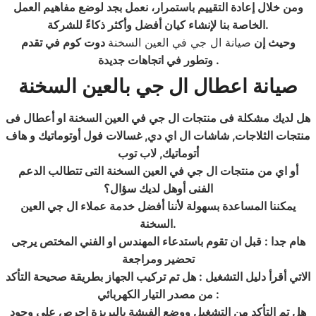
ومن خلال إعادة التقييم باستمرار، نعمل بجد لوضع مفاهيم العمل
.
الخاصة بنا لإنشاء كيان أفضل وأكثر ذكاءً للشركة
وحيث إن
صيانة ال جي في العين السخنة
دوت كوم في تقدم
.
وتطور في اتجاهات جديدة
صيانة اعطال ال جي
بالعين السخنة
هل لديك مشكلة فى منتجات ال جي في العين السخنة او أعطال فى
منتجات الثلاجات, شاشات ال اي دي, غسالات فول أوتوماتيك و هاف
أتوماتيك, لاب توب
أو اي من منتجات ال جي في العين السخنة التى تتطالب الدعم
الفنى أوهل لديك سؤال؟
يمكننا المساعدة بسهولة لأننا أفضل خدمة عملاء ال جي العين
.
السخنة
هام جدا : قبل ان تقوم باستدعاء المهندس او الفني المختص يرجى
تحضير ومراجعة
الاتي أقرأ دليل التشغيل : هل تم تركيب الجهاز بطريقة صحيحة التأكد
:
من مصدر التيار الكهربائي
هل تم التأكد من التشغيل ووضع الفيشة بالبريزة احرص على وجود