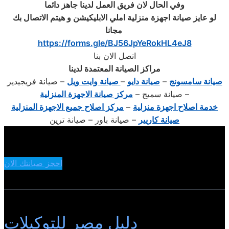
وفي الحال لان فريق العمل لدينا جاهز دائما
لو عايز صيانة اجهزة منزلية املي الابليكيشن و هيتم الاتصال بك
‎
مجانا
https://forms.gle/BJ56JpYeRokHL4eJ8
اتصل الان بنا
مراكز الصيانة المعتمدة لدينا
صيانة سامسونج
–
صيانة دايو
–
صيانة وايت ويل
– صيانة فريجيدير
– صيانة سميج –
مركز صيانة الاجهزة المنزلية
خدمة اصلاح اجهزة منزلية
–
مركز اصلاح جميع الاجهزة المنزلية
صيانة كاريير
– صيانة باور – صيانة ترين
احجز صيانتك الان
دليل مصر للتوكيلات