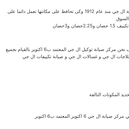
شركة ال جي اليابانيه من افضل الشركات التى توجد فى اسواق المكيفات وتوفر لنا افضل الاجهزه المنزليه التى تحتاجها، تأسست شركة ال جي منذ عام 1912 وكى تحافظ على مكانتها تعمل دائما على
تحدث مع الدعم الفني لصيانة غسالات ال جي بمركز صيانة ال جي ب6 اكتوبر المعتمد لصيانة اجهزة ال جي الكهربائية بمنازلكم , نتشرف نحن مركز صيانة توكيل ال جي المعتمد ب6 اكتوبر بالقيام بجميع