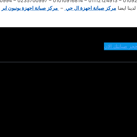
0994 – 0235700997 – 01010916814 – 01112124913 – 010
لدينا ايضا
مركز صيانة اجهزة ال جي
–
مركز صيانة اجهزة يونيون اير
حجز صيانتك الان