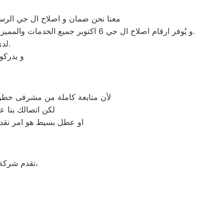
معنا نحن ضمان و اصلاح ال جي الرسمي ب6 اكتوبر يمكنكم الحصول علي خدمات الصيانة المنزلية للاجهزة المنزلية ال جي
و يُوفر ارقام اصلاح ال جي 6 اكتوبر جميع الخدمات والمميزات التي تُساهم في تحقيق راحة وأمان العملاء من خلال تخفيض أسعار تلك الخدمات والبُعد التام عن التكاليف المالية باهظة الثمن.
لدي مركز رقم اصلاح ال جي 6 اكتوبر من هم علي درجة عاليه من المهارة.
و يدركو
لأن متابعة كاملة من مشرفى خطوط 
لكن اتصالك بنا 
او عطل بسيط هو امر نقدر
على جميع الأجهزة المنزلية،
تقدم شركة