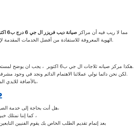
مما لا ريب فيه أن مراكز
صيانة ديب فريزر ال جي
6
درج ب6 اكتوبر
الواجهة المثالية للتعويل عليه والاستعانة به في ذلك العالم الكبير.
الهوية المعروفة للاستفادة من أفضل الخدمات المقدمة لإص
هكذا مركز صيانه ثلاجات ال جي ب6 اكتوبر ، يجب ان يوضح لمستخدمى ثلاجات ال جي ب6 اكتوبر ان كلنا يعلم مدى اهمية الثلاجة بالمنزل ونحن لا ندخر جهدا كي نلبي جميع طلبات الصيانه لثلاجات ال جي.
لكن نحن دائما نولي عملائنا الاهتمام الدائم ونجد في وجود مشرفي مراقبة الجودة الاختيار الامثل لخروج اجهزة الثلاجات سواء من مركز الصيانه لثلاجات ال جي المعتمد ب6 اكتوبر او من منزل العميل.
بالأضافة للايدي المدربة صاحبة الخبرة في كافة اعطال ثلاجات ال جي بجميع موديلاتها القديم منها والحديث،
ص
هل أنت بحاجة إلى خدمة الصيانة الفورية لغسالة الأطباق ال جي 6 اكتوبر لديك؟ نحن نمنحك خدمة الصيانة الفورية التي ترغب بها،
كما إننا نمتلك خبرة أكثر من 10 سنوات في خدمات إصلاحات كافة أنواع غسالات الأطباق ال جي 6 اكتوبر ،
بعد إتمام تقديم الطلب الخاص بك يقوم الفنيين التابعين لـ غسالات الاطباق ال جي 6 اكتوبر ، بعمل معاينة بالمنزل لت