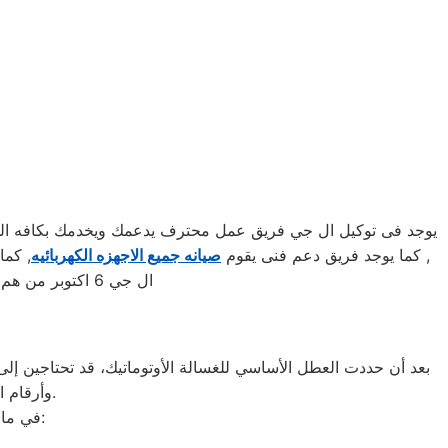
يوجد فى توكيل ال جي فريق عمل محترف يدعمك ويخدمك بكافه السبل
, كما يوجد فريق دعم فنى يقوم
صيانه جميع الاجهزه الكهربائيه
ال جي 6 اكتوبر من هم علي درجة عاليه من المهارة ويدركوا جميع التفاصيل الفنية ومدربين
بعد أن حددت العطل الأساسي للغسالة الأوتوماتيك، قد تحتاجين إلى ط
وأرقام التليفونات الوهمية لشركات صيانة غير معروفة، ما قد يعرضك لعمليات النصب.
في ما يلي جمعنا لك أرقام صيانة الغسالة الأوتوماتيك لأشهر الماركات في 6 اكتوبر: