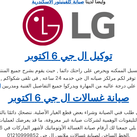
وايضا لدينا
صيانة كلفينيتور الاسكندرية
توكيل ال جي 6 اكتوبر
 الممكنه ويحرص على راحتك دائما , حيث يقوم بشرح جميع المنتجات
, كما توفر لكم مرلكز صيانه ال جي خدمه 
ا
صيانة غسالات ال جي 6 اكتوبر
لب فني الصيانة وشراء بعض قطع الغيار الأصلية. ننصحكِ دائمًا بالتأ
الخط الساخن لصيانة غسالات ملابس ال جي 01210999852.