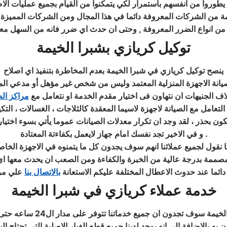
يطوروا من انفسهم باستمرار لكي يتمكنوا من القيام بجميع عمليات الاص
مة من الشركات المعروفة دائما في هذا المجال ومن الشركات المميزة وال
 من انواع الضرر المعروفة , وحتى ان حدث اي ضرر فانه من السهل معا
توكيل كريازي بشبرا الخيمة
ينصح توكيل كريازي في شبرا الخيمة بعدم المخاطرة بتنفيذ اي اصلاح
انة الاجهزة المنزلية
اف الجنيهات ان نتهاون فى اختيار مقدم الخدمة او نتعامل مع
مراكز الص
كون بحذر ، لقد وجد ان تكرار معدلات الصيانات عموما يأتي بسوء اختيا
.
و في الاخير تجد نفسك امام جهاز لايعمل بكفاءتة المعتادة
ا نقول لجميع عملائنا انهم سوف يجدون كل ما يتمنوه في الاجهزة الخاصة
مصممة بدرجة عالية من الخبرة والكفاءة ومن الصعب ان يحدث معها اي
ائما عند حدوث الاعطال المختلفة عليكم الاستعانة
بالاتصال بنا
علي مرك
خدمة عملاء كريازي في شبرا الخيمة
 ان جميع خدماتنا تتوفر على مدار ال24 ساعه حتى تتمكنوا من الحصول على جميع
ه بالاضافة الى انه يوجد لدينا جميع قطع الغيار الاصلية التي تحتاج الي