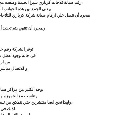
رقم صيانة ثلاجات كريازي شبرا الخيمة وضعت مجموعة شركات ثلاجة كريازي نموذجًا للأعمال يأخذ في الاعتبار الأداء الاجتماعي والبيئي بجانب الأداء الاقتصادي والاجتماعي،
ويعني الجمع بين هذه الجوانب ال
بمجرد أن تتصل علي
ارقام صيانة شركة كريازي للثلاجا
وبمجرد أن تنتهي يتم تحديد
توفر الشركة رقم خاص
فى حالة وجود عطل ما 
من ارق
و للاتصال مباشر
يوجد الكثير من مراكز صيا
يتناسب مع الجميع وله
ولهذا نحن ايضا منتشرين حتي نتمكن من تلبيت احتياجات عملائنا الاعزاء، ولكي نتمكن من اصلاح جميع الاعطال التي يشتكي منها مستخدمي ديب فريزر كريازي،
لذلك في 