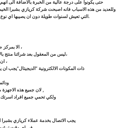
حتى يكونوا على درجة عالية من الخبرة بالاضافة الى انهم 
وللعديد من هذه الاسباب فانه اصبحت شركة كريازي
بشبرا الخي
.
التي تعيش لسنوات طويلة دون ان يصيبها اي نوع
المعتمد وليس من شخص غير مؤهل أو مدعي المعرفة بتقنية ،
الا بمركز
صي
الغير معتمدة من توكيل كريازي،
ليس من المعقول بعد شرائنا منتج بال
ان التعامل مع الصيانة لاجهزة لاسيما المعقدة كالثلاجات ، الغسالات ، التكييف ،
ذات المكونات الالكترونية “الديجيتال”يجب ان ي
ودائم
,
لان جميع هذه الاجهزة 
ولكي تحمي جميع افراد اسرتك د
يجب الاتصال بخدمة عملاء كريازي بشبرا الخيمة سوف تجدون
في اي وقت ترغبون ب