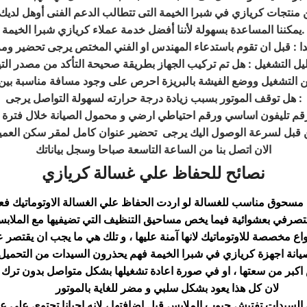
 منتجات كريازي في شبرا الخيمة التى تتطالب الدعم الفنى أوهل لدي
.
يمكننا المساعدة بسهولة لأننا أفضل خدمة عملاء كريازي شبرا الخيمة
ا : قبل ان تقوم باستدعاء المهندس او الفني المختص يرجى تحضير وم
دليل التشغيل : هل تم تركيب الجهاز بطريقة صحيحة التأكد من مصدر التيا
من التشغيل ووضع الفيشة بالبريزة احرص على وجود مسافة مناسبة بين 
:
هل توقف الموتور بسبب زيادة درجة حرارته لسهولة التواصل يرجى
قم تليفون اساسي ورقم احتياطي ارضي و محمول الصيانة خلال فترة 
من قبل لسرعة الوصول اليك يرجى تحضير عنوان كامل لمقر سكن العميل
الان اتصل بنا من الساعة التاسعة صباحا وسجل بياناتك
نصائح للحفاظ علي غسالة
كريازي
مسحوق مناسب للغسالة لو اردت الحفاظ علي الغسالة الاوتوماتيك فعل
ا تتصرفي بعشوائية فيما يخص مساحيق التنظيف التي تضيفيها مع الملابس
واع مخصصة للاوتوماتيك لانها آمنة عليها ، و تلك هي ما يجب ان يقتصر ع
صيانة اجهزة كريازي في شبرا الخيمة فهم يحذرون السيدات من التحميل 
ر من سعتها ، او في صورة اعادة تشغيلها بشكل متواصل بدون ترك لها 
لان كل هذا يعود بشكل سلبي و مضر للغاية بالموتور
السيدات تفتيش جيوب الملابس قبل اضافتها ، لانه احيانا تحتوي علي 