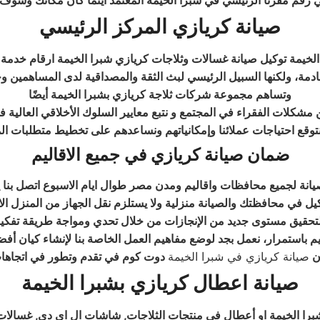
 رقم مقرنا الرئيسي في شبرا الخيمة المعتمد اينما كان مكانك وسوف 
صيانة كريازي
المركز الرئيسي
الخيمة توكيل صيانة غسالات وثلاجات كريازي شبرا الخيمة ارقام خدمة 
قادمة، ولكنها السبيل الرئيسي لبث الثقة والمصداقية لدى المساهمين 
وتساهم مجموعة شركات ثلاجة كريازي بشبرا الخيمة أيضًا
شكلات الفقراء في المجتمع و نتبع معايير السلوك الأخلاقي العالية ف
توقع احتياجات عملائنا وإمكانياتهم ونساعدهم على تخطيط متطلبات ا
ضمان صيانة
كريازي
في جميع الاقاليم
صيانة لجميع محافظات واقاليم ومدن مصر طوال ايام الاسبوع اتصل ب
 في محافظتك والصيانة منزلية ولا يستلزم نقل الجهاز من المنزل الا 
حقيق مستوى جديد من الإنجازات من خلال تحدي ومواجة طريقة تفكيرنا
يم باستمرار، نعمل بجد لوضع مفاهيم العمل الخاصة بنا لإنشاء كيان أفض
ن
صيانة كريازي في شبرا الخيمة
صيانة اعطال كريازي
بشبرا الخيمة
ا الخيمة او أعطال فى منتجات الثلاجات, شاشات ال اي دي, غسالات ف