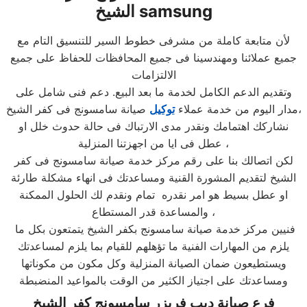
samsung
الشيخ
لأن متابعة كاملة من مشرفى خطوط السير للتنسيق التام مع
جميع عملائنا ومهندسينا فى جميع المحافظات للحفاظ على جميع
الالتزامات
وتقديم الدعم الكامل لخدمة ما بعد البيع. دعم فنى شامل على
صيانة سامسونج فى كفر الشيخ،
مدار اليوم من خدمة عملاء
توكيل
نشاركك اهتمامك ونقدر مدى الارتباك فى حالة حدوث خلل او
عطل فى ايا من اجهزتنا المنزلية ،
لكن اتصالك بنا على رقم مركز خدمة صيانة سامسونج فى كفر
الشيخ لتقديم المشورة القنية ومساعدتك فى انهاء مشكلة طارئة
او عطل بسيط هو امر نقدره تمام ونقدم لك الحلول الممكنة
والمساعدة قدر المستطاع ،
فنيين مركز خدمة صيانة سامسونج بكفر الشيخ يتمتعون بكل ما
يلزم من المهارات الفنية ما تؤهلهم للقيام بما يلزم لمساعدتك
ويستطيعون ضمان الصيانة المنزلية وكل مكون من مكوناتها
ومساعدتك على اجتياز الكثير من الوقت بالمواعيد المنضبطة
فرع صيانة ديب فريزر سامسونج كفر الشيخ