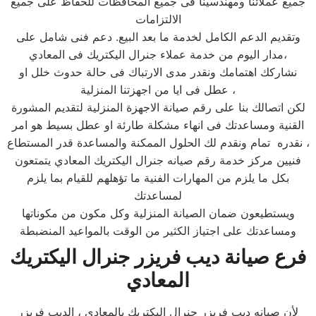
جميع عملائنا ومهندسينا فى جميع المحافظات للحفاظ على جميع
الالتزامات
وتقديم الدعم الكامل لخدمة ما بعد البيع. دعم فنى شامل على
مدار اليوم من خدمة عملاء جنرال اليكتريك فى المعادي،
نشاركك اهتمامك ونقدر مدى الارتباك فى حالة حدوث خلل او
عطل فى ايا من اجهزتنا المنزلية ،
لكن اتصالك بنا على رقم صيانة الاجهزة المنزلية لتقديم المشورة
القنية ومساعدتك فى انهاء مشكلة طارئة او عطل بسيط هو امر
نقدره تمام ونقدم لك الحلول الممكنة والمساعدة قدر المستطاع ،
فنيين مركز خدمة رقم صيانه جنرال اليكتريك المعادي يتمتعون
بكل ما يلزم من المهارات الفنية ما تؤهلهم للقيام بما يلزم
لمساعدتك
ويستطيعون ضمان الصيانة المنزلية وكل مكون من مكوناتها
ومساعدتك على اجتياز الكثير من الوقت بالمواعيد المنضبطة
فرع صيانة ديب فريزر جنرال اليكتريك
المعادي
لأن صيانه ديب فريزر جنرال اليكتريك بالمعادي ، الديب فريزر