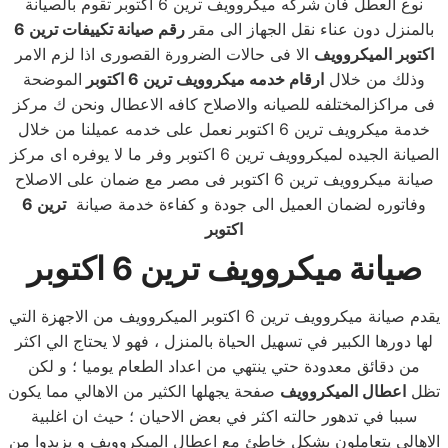
نوع العطل فان
شركه ميكروويف ترين 6 اكتوبر
تقوم بالصيانة
بالمنزل دون عناء نقل الجهاز الى مقر
رقم صيانة تكييفات ترين 6
اكتوبر الميكروويف
الا فى حالات الضرورة القصورى اذا لزم الامر
وذلك من خلال
ارقام خدمه ميكروويف ترين 6 اكتوبر
الموضحة
فى مراكزالمختلفه للصيانه والاصلاح كافه الاعطال ونحن ك مركز
خدمة ميكرويف ترين 6 اكتوبر
نعمل على خدمه عميلنا من خلال
الصيانة الجيده لميكروويف ترين 6 اكتوبر وفر ما لا يوفره اى مركز
صيانة ميكروويف ترين 6 اكتوبر فى مصر مع ضمان على الاصلاح
وفاتوره لضمان العميل الى جودة و كفاءة خدمة صيانة
ترين 6
اكتوبر
صيانة ميكروويف ترين 6 اكتوبر
يقدم صيانة ميكروويف ترين 6 اكتوبر الميكروويف من الاجهزة التي
لها دورها الكبير في تسهيل الحياة بالمنزل ، فهو لا يحتاج الي اكثر
من دقائق معدودة حتي ينتهي من اعداد الطعام يوميا ؛ و لكن
تظل
اعطال الميكروويف
صفحة يجهلها الكثير من الاهالي مما يكون
سببا في تدهور حالته اكثر في بعض الاحيان ؛ حيث ان اغلبية
الاهالي يتعاملون بشكل خاطئ مع اعطال الميكروويف و يزيدوا من