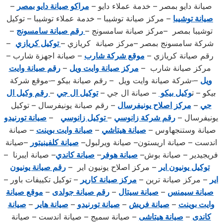
صيانة دايو بمصر – خدمة عملاء دايو –
مراكو صيانة دايو بمصر
–
صيانة توشيبا
– مركز صيانة توشيبا – خدمة عملاء توشيبا – توكيل
توشيبا بمصر –مركز صيانة سامسونج –
رقم صيانة سامسونج
–
شركة سامسونج بمصر –مركز صيانة كريازي –
توكيل كريازي
–
رقم صيانة كريازي –
موقع شركة شارب
– صيانة اجهزة شارب –
مركز صيانة شارب –
مركز صيانة وايت ويل
–
رقم صيانة وايت
ويل
–
شركة صيانة وايت ويل – رقم صيانة بيكو –
موقع شركة
ب
يكو – ت
وكيل بيكو
– صيانة ال جي –
توكيل ال جي
–
رقم وكيل ال
جي
–
مركز اصلاح يونيفرسال
– رقم صيانة يونيفرسال – توكيل
يونيفرسال –
رقم شركة زانوسي
–
توكيل زانوسي
–
صيانة تورنيدو
صيانة وستنجهاوس –
صيانة هيتاشي
–
صيانة وايت بوينت
– صيانة
اندست – صيانة اريستون– صيانة ويرلبول–
صيانة كلفينيتور
–صيانة
فريجيدير – صيانة بوش–
صيانة هوفر
–
صيانة كاندي
– صيانة ايبرنا –
توكيل يونيون اير
– مركز اصلاح يونيون اير –
رقم صيانة يونيون
اير
– مركز صيانة ترين –
مركز صيانة كارير
– توكيل تكييفات باور –
صيانة سيمنس
–
صيانة سيتال
–
رقم صيانة جولدى
–
موقع صيانة
وايت بوينت
–
صيانة فريش
–
صيانة تورنيدو
–
صيانة هاير
–
صيانة
كاندى
–
صيانة هيتاشى
– صيانة سميج – صيانة اندست – صيانة