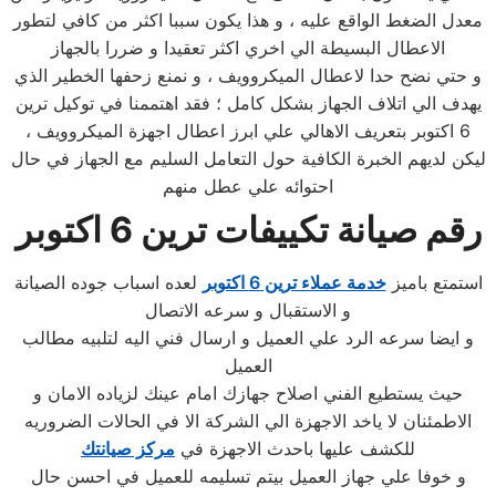
معدل الضغط الواقع عليه ، و هذا يكون سببا اكثر من كافي لتطور
الاعطال البسيطة الي اخري اكثر تعقيدا و ضررا بالجهاز
و حتي نضح حدا لاعطال الميكروويف ، و نمنع زحفها الخطير الذي
يهدف الي اتلاف الجهاز بشكل كامل ؛ فقد اهتممنا في توكيل ترين
6 اكتوبر بتعريف الاهالي علي ابرز اعطال اجهزة الميكروويف ،
ليكن لديهم الخبرة الكافية حول التعامل السليم مع الجهاز في حال
احتوائه علي عطل منهم
رقم صيانة تكييفات ترين 6 اكتوبر
استمتع باميز
خدمة عملاء ترين 6 اكتوبر
لعده اسباب جوده الصيانة
و الاستقبال و سرعه الاتصال
و ايضا سرعه الرد علي العميل و ارسال فني اليه لتلبيه مطالب
العميل
حيث يستطيع الفني اصلاح جهازك امام عينك لزياده الامان و
الاطمئنان لا ياخد الاجهزة الي الشركة الا في الحالات الضروريه
للكشف عليها باحدث الاجهزة في
مركز صيانتك
و خوفا علي جهاز العميل بيتم تسليمه للعميل في احسن حال