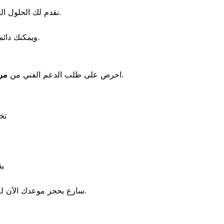
نقدم لك الحلول الذكية والنهائية لإعادة غسالتك إلى العمل بكفاءتها المعهودة دون أي اهتزاز أو ضوضاء مزعجة.
المتاح لاستقبال البلاغات على مدار الساعة.
ويمكنك دائم
لضمان تركيب قطع الغيار الأصلية والحصول على شهادة ضمان تحمي جهازك.
احرص على طلب الدعم الفني من
مر
تخ
يق
الدورية المتاحة لعملائنا داخل الإسكندرية هذا الشهر.
سارع بحجز موعدك الآن ل