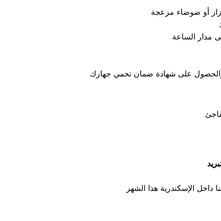
فاجئ
ريد