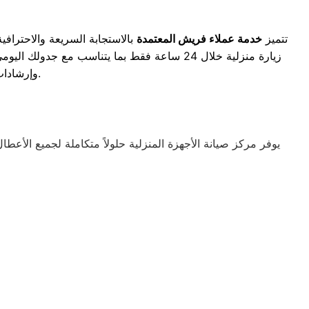
تتميز
خدمة عملاء فريش المعتمدة
بالاستجابة السريعة والاحترافي
زيارة منزلية خلال 24 ساعة فقط بما يتناسب مع جدولك اليومي. يتيح لك القسم الفني لخدمة العملاء إمكانية
وإرشادات وقائية سريعة لحماية جهازك من التلف حتى وصول فريق الدعم إلى باب منزلك.
يوفر مركز صيانة الأجهزة المنزلية حلولاً متكاملة لجميع ال