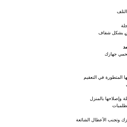
ش
بشكل شفاف
د
طلمبات