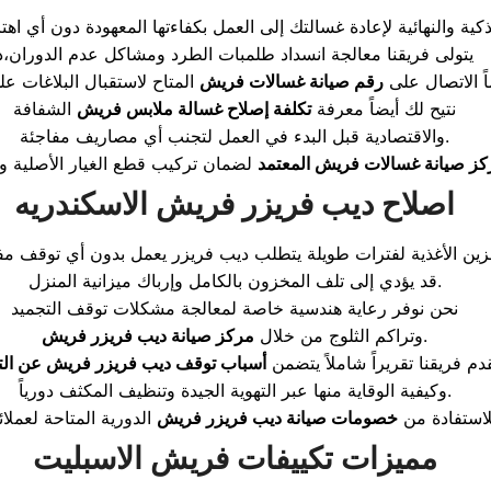
يتولى فريقنا معالجة انسداد طلمبات الطرد ومشاكل عدم الدوران،ذ
اً الاتصال على
رقم صيانة غسالات فريش
نتيح لك أيضاً معرفة
تكلفة إصلاح غسالة ملابس فريش
الشفافة
والاقتصادية قبل البدء في العمل لتجنب أي مصاريف مفاجئة.
كز صيانة غسالات فريش المعتمد
اصلاح ديب فريزر فريش الاسكندريه
زين الأغذية لفترات طويلة يتطلب ديب فريزر يعمل بدون أي توقف م
قد يؤدي إلى تلف المخزون بالكامل وإرباك ميزانية المنزل.
نحن نوفر رعاية هندسية خاصة لمعالجة مشكلات توقف التجميد
.
وتراكم الثلوج من خلال
مركز صيانة ديب فريزر فريش
دم فريقنا تقريراً شاملاً يتضمن
أسباب توقف ديب فريزر فريش عن التب
وكيفية الوقاية منها عبر التهوية الجيدة وتنظيف المكثف دورياً.
لاستفادة من
خصومات صيانة ديب فريزر فريش
مميزات تكييفات فريش الاسبليت