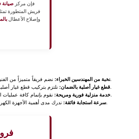
فإن مركز
صيانة 
فريش المتطورة تمث
وإصلاح الأعطال
بالم
نضم فريقاً متميزاً من الفنيين والمهندسين المدربين داخل المصانع الرئيسية، مما يضمن تشخيص العطل بدقة من الزيارة الأولى وتوفير الوقت والمال.
نخبة من المهندسين الخبراء:
نلتزم بتركيب قطع غيار أصلية بنسبة 100% مستوردة ومخصصة لموديل جهازك، ونمنحك عليها شهادة ضمان معتمدة تضمن لك حق إعادة الصيانة مجاناً.
قطع غيار أصلية بالضمان:
نقوم بإتمام كافة عمليات الإصلاح والصيانة بالكامل داخل منزلك وأمام عينيك، دون الحاجة نهائياً لنقل الجهاز إلى المركز وتحمل تكاليف شحن إضافية.
خدمة منزلية فورية ومريحة:
ندرك مدى أهمية الأجهزة الكهربائية في حياتك اليومية، لذلك نتحرك فوراً فور استقبال البلاغ لنصل إلى باب منزلك في الإسكندرية خلال 24 ساعة فقط.
سرعة استجابة فائقة:
فروع