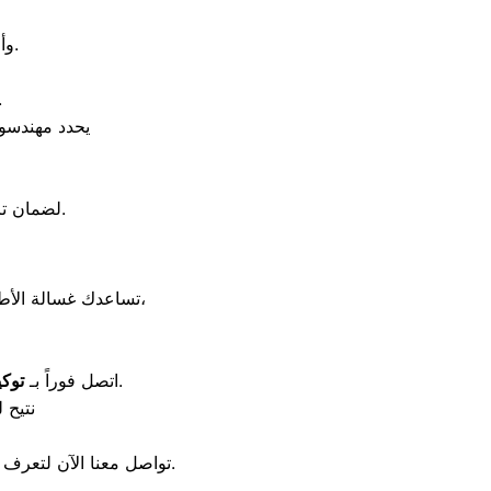
وأي عطل بها يتطلب فحصاً سريعاً لحماية الضاغط والقطع الداخلية من التلف.
لطلب زيار
يحدد مهندسون
لضمان تركيب قطع الغيار الأصلية بنسبة 100% والحصول على شهادة ضمان تحمي جهازك.
تساعدك غسالة الأطباق في توفير الكثير من الوقت والجهد داخل المطبخ بفضل تكنولوجيتها المتطورة في التعقيم،
لإرسال فني متخصص يقوم بتشخيص المشكلة وإصلاحها بالمنزل.
اتصل فوراً بـ
توك
نتيح 
الوقائية التي تضمن لك حماية جهازك وتجنب الأعطال الشائعة.
تواصل معنا الآن لتعرف