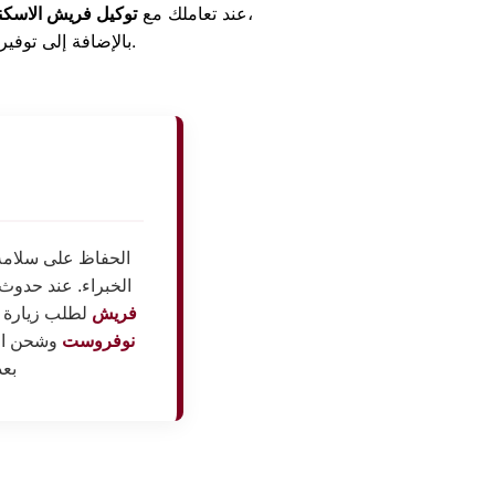
، تضمن الحصول على الدعم الفني من مهندسين معتمدين تم تدريبهم على الكتالوجات القياسية للتصنيع،
عند تعاملك مع
توكيل فريش الاسكن
بالإضافة إلى توفير المكونات الأصلية بالكامل مع فواتير معتمدة تضمن استقرار الأداء ومنع تكرار العطل مجدداً.
الحفاظ على سلامة 
الخبراء. عند حدوث
فريش
لطلب زيارة م
نوفروست
وشحن الف
بعد