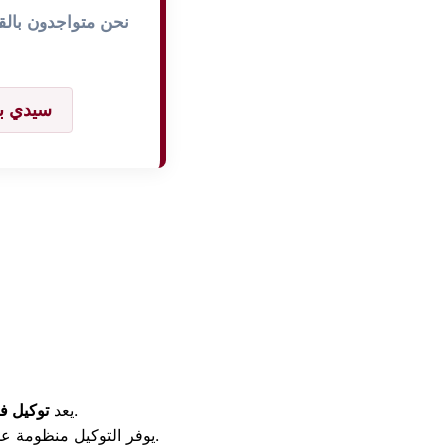
نحن متواجدون بالقر
سيدي ب
الوجهة الأولى والآمنة لجميع مستخدمي أجهزة فريش في المحافظة.
يعد
توكيل ف
يوفر التوكيل منظومة عمل متكاملة تبدأ من استقبال البلاغ وحتى إتمام الإصلاح المنزلي بنجاح تحت إشراف هندسي كامل.