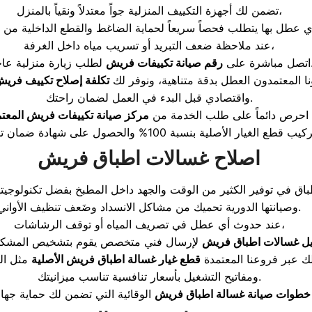
تضمن لك أجهزة التكييف المنزلية جواً معتدلاً ونقياً بالمنزل،
عند ملاحظة ضعف التبريد أو تسريب مياه داخل الغرفة،
ة منزلية عاجلة.
اتصل مباشرة على
رقم صيانة تكييفات فريش
ا المعتمدون العطل بدقة متناهية، ونوفر لك
تكلفة إصلاح تكييف فري
واقتصادي قبل البدء في العمل لضمان راحتك.
احرص دائماً على طلب الخدمة من
مركز صيانة تكييفات فريش المعتم
اصلاح غسالات اطباق فريش
وصيانتها الدورية تحميك من مشاكل الانسداد وضَعف تنظيف الأواني.
عند حدوث أي عطل في تصريف المياه أو توقف الرشاشات،
يل غسالات اطباق فريش
لك عبر فروعنا المعتمدة
قطع غيار غسالة اطباق فريش الأصلية
مثل ال
ومفاتيح التشغيل بأسعار تنافسية تناسب ميزانيتك.
خطوات صيانة غسالة اطباق فريش