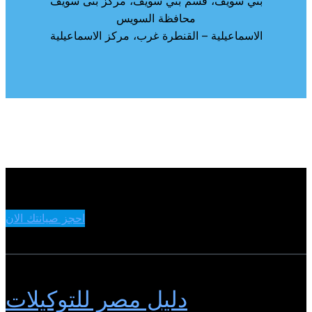
بني سويف، قسم بني سويف، مركز بنى سويف
محافظة السويس
الاسماعيلية – القنطرة غرب، مركز الاسماعيلية
احجز صيانتك الان
دليل مصر للتوكيلات