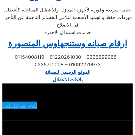
خدمة سريعة وفورية لأجهزة المنازل وللأعطال المفاجئة كأعطال
مبردات حفظ و تجميد الأطعمة لتلافي الخسائر الناجمة عن التأخر
فى الاصلاح
خدمات استبدال الاجهزة
ارقام صيانه وستنجهاوس المنصورة
01154008110 – 01220261030 – 0235699066 –
0235710008 – 01092279973
الموقع الرسمي للصيانة
بلاغات الاعطال
احجز صيانتك الان