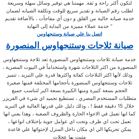
لتكون أكثر راحة و ثقة. مهمتنا هي توفير وسائل سهلة وسريعة
لطلب رقم الصيانة و تقدير سريع للوقت وتكلفة الصيانه لضمان
خدمة صيانه خالية من القلق و دون أي مفاجآت ، بالأضافة تقديم
خدمة عملاء مميزة من البداية إلى النهاية ”
اتصل بنا علي صيانة وستنجهاوس
صيانة ثلاجات وستنجهاوس المنصورة
خدمة صيانة ثلاجات وستنجهاوس المنصورة تعد ثلاجة وستنجهاوس
المنصورة من اكثر الثلاجات شهرة واستخداماً في البيوت المصرية ،
وذلك لأنها اكثر الثلاجات كفائة واكثرها قدرة علي التبريد ، تتميز
ثلاجات وستنجهاوس المنصورة بأحجامها المختلفة فمنها صغيرة
الحجم بسعة كبيرة ومنها الكبيرة بسعة اكبر لتناسب جميع
متطلبات المستخدم المصري ، تستطيع تجميد اي شيء في الفريزر
خلال 15 دقيقة فقط ! ، وذلك دليل علي قدرتها العالية في التبريد
كما انها تعمل في الاجواء الحارة والظروف الصعبة ، وهذا يعني انها
تعمل تحت اي ظرف وتحت اي عوامل جوية بإختلاف انواعها ،
يمكن تحريكها الي اي مكان داخل المنزل لإحتوائها علي قاعدة
مثبت بها عجلات