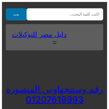
Skip
to
بحث
content
دليل مصر للتوكيلات
رقم وستنجهاوس المنصورة
01207619993