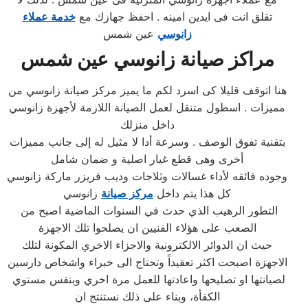
تقلق انت فى ايدين امينه . احفظ جهازك مع
خدمة عملاء
زانوسي
عين شمس
مراكز صيانة
زانوسي
عين شمس
هنا اتوقف قليلا كى اسرد لكم ما يميز مركز صيانة زانوسي من
مميزات . اسطول متنقل لعمل الصيانة اللازمة لأجهزة زانوسي
داخل منزلك
بتقنية تفوق الوصف . وسرعة أدا لا مثيل له إلى جانب مميزات
أخرى وهى قطع غيار اصلية و ضمان شامل
وجوده فائقه لأداء غسالات وثلاجات وديب فريزر ماركة زانوسي
كل هذا يتم داخل
مركز صيانة
زانوسي
التطور الرهيب الذي حدث في السنوات الماضية اصبح من
الصعب على هؤلاء الفنيين ان يصلحوا تلك الاجهزة
حيث ان الدوائر الالكترونية والاجزاء الاخري المكونة لتلك
الاجهزة اصبحت اكثر تعقيداً وتحتاج الى خبراء واشخاص دارسين
لصيانتها او تصليحها واعادتها للعمل مرة اخري وبنفس مستوي
الكفأة، وبناء على ذلك نستنتج ان