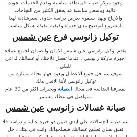
وجود مركز صيانة فيمنطقة مناسبة ويقدم الخدمات بجودة
عالية وبأسعار مناسبة قد يحقق الكثير من النجاحات
والارباح ولهذا سنقوم بعرض دراسة جدوى استرشادية لهذا
المشروع لتوضيح مدى جدواة وكيفية تنفيذة بشكل مناسب.
توكيل
زانوسي
فرع
عين شمس
يقدم توكيل زانوسي عين شمس الامان والضمان لجميع عملاء
اجهزة ماركة زانوسي . عندما تعطل ثلاجتك أو غسالتك لداعى
للقلق
سوف يتم حل جميع الاعطال ويعود جهاز بحالة ممتازة من
توكيل زانوسي لأننا الاقدر بذلك
لمعرفتا الضالعه فى مجال
الصيانة
وبخبرات اكثر من 30 عام
متواصل فى عطاء مستمر.
صيانة غسالات
زانوسي
عين شمس
تتم صيانة الغسالات علي ايدي فنيين ذو خبرة عالية و دراسه فلا
تقلق بشان تصليح غسالتك هنصلحهالك وانت في بيتك داخل
المنزل لا يتم نقلها الا اذا وجد بداخلها عطل كبير يحتاج الي نقل