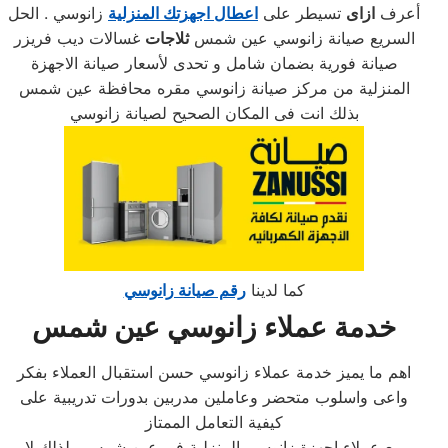
أعرف
ازاى
تسيطر على
اعطال اجهزتك المنزلية
زانوسي . الحل
السريع صيانة زانوسي عين شمس
ثلاجات
غسالات ديب فريزر
صيانة فورية بضمان شامل و تحدى لأسعار صيانة الاجهزة
المنزلية من مركز صيانة زانوسي مقره محافظة عين شمس
بذلك انت فى المكان الصحيح لصيانة زانوسي
كما لدينا
رقم صيانة زانوسي
خدمة عملاء زانوسي عين شمس
اهم ما يميز خدمة عملاء زانوسي حسن استقبال العملاء بفكر
واعى واسلوب متحضر وعاملين مدربين بدورات تدريبية على
كيفية التعامل الممتاز
مع عملاء اجهزة زانوسي المنزلية فى عين شمس . لذلك لا