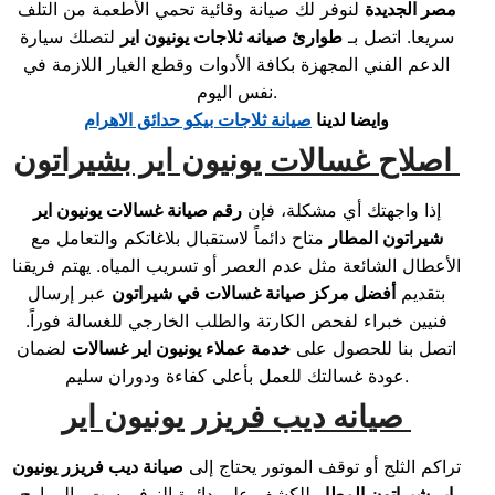
مصر الجديدة
لنوفر لك صيانة وقائية تحمي الأطعمة من التلف
سريعا. اتصل بـ
طوارئ صيانه ثلاجات يونيون اير
لتصلك سيارة
الدعم الفني المجهزة بكافة الأدوات وقطع الغيار اللازمة في
نفس اليوم.
وايضا لدينا
صيانة ثلاجات بيكو حدائق الاهرام
اصلاح غسالات يونيون اير بشيراتون
إذا واجهتك أي مشكلة، فإن
رقم صيانة غسالات يونيون اير
شيراتون المطار
متاح دائماً لاستقبال بلاغاتكم والتعامل مع
الأعطال الشائعة مثل عدم العصر أو تسريب المياه. يهتم فريقنا
بتقديم
أفضل مركز صيانة غسالات في شيراتون
عبر إرسال
فنيين خبراء لفحص الكارتة والطلب الخارجي للغسالة فوراً.
اتصل بنا للحصول على
خدمة عملاء يونيون اير غسالات
لضمان
عودة غسالتك للعمل بأعلى كفاءة ودوران سليم.
صيانه ديب فريزر يونيون اير
تراكم الثلج أو توقف الموتور يحتاج إلى
صيانة ديب فريزر يونيون
اير شيراتون المطار
للكشف على دائرة النوفروست والمراوح