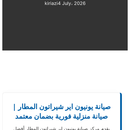
kiriazi
4 July، 2026
صيانة يونيون اير شيراتون المطار |
صيانة منزلية فورية بضمان معتمد
يقدم مركز صيانة يونيون اير شيراتون المطار أفضل