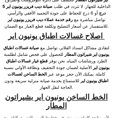
الداخلية للجهاز. لا تتردد في طلب
صيانة ديب فريزر يونيون اير 5
درج
أو 6 درج للحفاظ على جودة التجميد الأفقي والرأسي.
تواصل مباشرة مع
رقم خدمة عملاء ديب فريزر يونيون اير
للاستفسار عن أسعار التصليح وتكلفة قطع الغيار مع الضمان.
اصلاح غسالات اطباق يونيون اير
لتفادي مشاكل انسداد الفلاتر، تواصل مع
صيانة غسالات اطباق
يونيون اير شيراتون المطار
للحصول على فحص شامل لطلمبة
الطرد ورشاشات المياه. نحن نوفر
قطع غيار غسالات اطباق
يونيون اير
الأصلية لضمان جودة التجفيف ونظافة الأواني بنسبة
كاملة. يمكنك الآن حجز موعد عبر
الخط الساخن لغسالات
اطباق يونيون اير
للاستمتاع بخدمة صيانة منزلية سريعة ودون
الحاجة لنقل الجهاز.
الخط الساخن يونيون اير بشيراتون
المطار
لأن متابعة كاملة من مشرفى خطوط السير للتنسيق التام مع