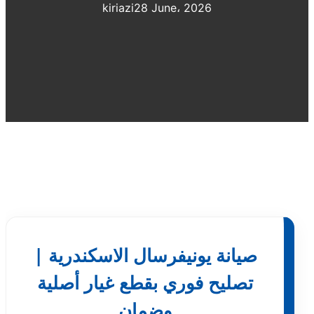
kiriazi
28 June، 2026
صيانة يونيفرسال الاسكندرية |
تصليح فوري بقطع غيار أصلية
وضمان