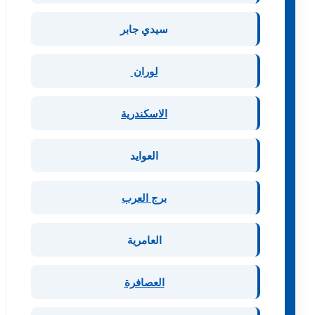
سيدي جابر
لوران
الاسكندرية
العوايد
برج العرب
العامرية
العصافرة