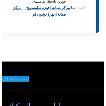
فورية بأسعار تنافسية.
لدينا ايضا
مركز صيانة اجهزة سامسونج
–
مركز
صيانة اجهزة يونيون اير
احجز صيانتك الان