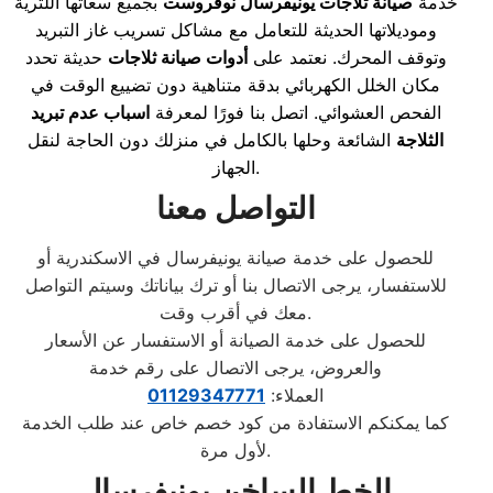
خدمة
صيانة ثلاجات يونيفرسال نوفروست
بجميع سعاتها اللترية
وموديلاتها الحديثة للتعامل مع مشاكل تسريب غاز التبريد
وتوقف المحرك. نعتمد على
أدوات صيانة ثلاجات
حديثة تحدد
مكان الخلل الكهربائي بدقة متناهية دون تضييع الوقت في
الفحص العشوائي. اتصل بنا فورًا لمعرفة
اسباب عدم تبريد
الثلاجة
الشائعة وحلها بالكامل في منزلك دون الحاجة لنقل
الجهاز.
التواصل معنا
للحصول على خدمة صيانة يونيفرسال في الاسكندرية أو
للاستفسار، يرجى الاتصال بنا أو ترك بياناتك وسيتم التواصل
معك في أقرب وقت.
للحصول على خدمة الصيانة أو الاستفسار عن الأسعار
والعروض، يرجى الاتصال على رقم خدمة
العملاء:
01129347771
كما يمكنكم الاستفادة من كود خصم خاص عند طلب الخدمة
لأول مرة.
الخط الساخن يونيفرسال