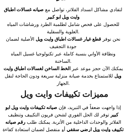
لتفادي مشاكل انسداد الفلاتر، تواصل مع
صيانه غسالات اطباق
وايت ويل ابو كبير
للحصول على فحص شامل لطلمبة الطرد ورشاشات المياه
العلوية والسفلية.
نحن نوفر
قطع غيار غسالات اطباق وايت ويل
الأصلية لضمان
جودة التجفيف
ونظافة الأواني بنسبة كاملة عبر تكنولوجيا غسيل المياه
الساخنة.
يمكنك الآن حجز موعد عبر
الخط الساخن لغسالات اطباق وايت
ويل
للاستمتاع بخدمة صيانة منزلية سريعة ودون الحاجة لنقل
الجهاز.
مميزات تكييفات وايت ويل
إذا واجهت ضعفاً في التبريد، فإن
صيانه تكييفات وايت ويل ابو
كبير
توفر لك الحل الفوري لشحن فريون التكييف وتنظيف
الفلاتر والوحدات الداخلية من الأتربة. يمكنك طلب
رقم صيانه
تكييف وايت ويل ارضي سقفي
أو منفصل لضمان استعادة كفاءة