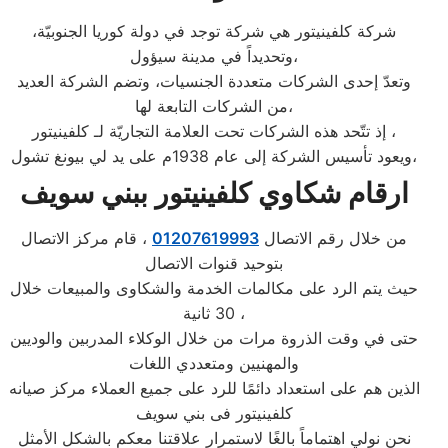
شركة كلفينيتور هي شركة توجد في دولة كوريا الجنوبيّة،
وتحديداً في مدينة سيؤول،
وتعدّ إحدى الشركات متعددة الجنسيات، وتضم الشركة العديد
من الشركات التابعة لها،
إذ تتّحد هذه الشركات تحت العلامة التجاريّة لـ كلفينيتور ،
ويعود تأسيس الشركة إلى عام 1938م على يد لي بيونغ تشول،
ارقام شكاوي كلفينيتور ببني سويف
من خلال رقم الاتصال
01207619993
، قام مركز الاتصال
بتوحيد قنوات الاتصال
حيث يتم الرد على مكالمات الخدمة والشكاوى والمبيعات خلال
30 ثانية ،
حتى في وقت الذروة مرات من خلال الوكلاء المدربين والوديين
والمهنيين ومتعددي اللغات
الذين هم على استعداد دائمًا للرد على جميع العملاء مركز صيانه
كلفينيتور فى بني سويف
نحن نولي اهتماماً بالغًا لاستمرار علاقتنا معكم بالشكل الأمثل