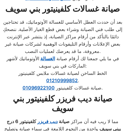
صيانة غسالات كلفينيتور بني سويف
بعد أن حددت العطل الأساسي للغسالة الأوتوماتيك، قد تحتاجين
إلى طلب فني الصيانة وشراء بعض قطع الغيار الأصلية. ننصحكِ
دائمًا بالتأكد من أرقام مراكز الصيانة، إذ ينتشر عبر الإنترنت
بعض الإعلانات وأرقام التليفونات الوهمية لشركات صيانة غير
معروفة، ما قد يعرضك لعمليات النصب.
في ما يلي جمعنا لك أرقام صيانة
الغسالة
الأوتوماتيك لأشهر
الماركات في بني سويف:
الخط الساخن لصيانة غسالات ملابس كلفينيتور
01210999852
.
.
صيانة غسالات كلفينيتور
01096922100
صيانة ديب فريزر كلفينيتور بني
سويف
مما لا ريب فيه أن مراكز
صيانة
ديب فريزر
كلفينيتور
6 درج
ببني سويف
واحدة من النجوم اللامعة في سماء صيانة وتصليح