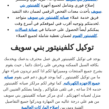
إصلاح فوري وشامل لجميع أجهزة
كلفينيتور بني
بأحدث معدات الفحص الرقمي لضمان دقة التنفيذ.
سويف
فريق خدمة عملاء
صيانه كلفينيتور بني سويف
متواجد
لخدمتكم وتوجيه أقرب فني لموقعكم في أسرع وقت.
يمكنكم أيضاً الحصول على خدماتنا في
صيانة غسالات
لضمان تغطية شاملة لجميع العملاء.
كلفينيتور الفيوم
توكيل كلفينيتور بني سويف
يوجد فى توكيل كلفينيتور فريق عمل محترف يدعمك ويخدمك
بكافه السبل الممكنه ويحرص على راحتك دائما , حيث يقوم
بشرح جميع المنتجات ومميزاتها لكم اذا كنتم تريدون شراء جهاز
ما من توكيل كلفينيتور , كما يوجد فريق دعم فنى يقوم
صيانه
جميع الاجهزه الكهربائيه
, كما توفر لكم مرلكز صيانه كلفينيتور
خدمه 24 ساعه , فى تلقى شكواكم , وايضا يصلكم الفنيين الى
منزل لصيانه اجهزتكم . لدي مركز صيانه كلفينيتور بني سويف
من هم علي درجة عاليه من المهارة ويدركوا جميع التفاصيل
الفنية ومدربين
اصلاح الماركات العالمية