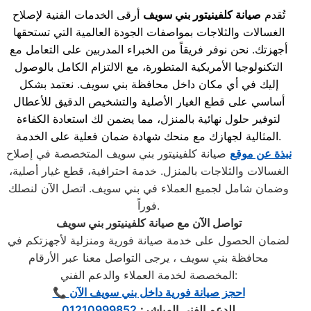
تُقدم
صيانة كلفينيتور بني سويف
أرقى الخدمات الفنية لإصلاح
الغسالات والثلاجات بمواصفات الجودة العالمية التي تستحقها
أجهزتك. نحن نوفر فريقاً من الخبراء المدربين على التعامل مع
التكنولوجيا الأمريكية المتطورة، مع الالتزام الكامل بالوصول
إليك في أي مكان داخل محافظة بني سويف. نعتمد بشكل
أساسي على قطع الغيار الأصلية والتشخيص الدقيق للأعطال
لتوفير حلول نهائية بالمنزل، مما يضمن لك استعادة الكفاءة
المثالية لجهازك مع منحك شهادة ضمان فعلية على الخدمة.
نبذة عن موقع
صيانة كلفينيتور بني سويف المتخصصة في إصلاح
الغسالات والثلاجات بالمنزل. خدمة احترافية، قطع غيار أصلية،
وضمان شامل لجميع العملاء في بني سويف. اتصل الآن لنصلك
فوراً.
تواصل الآن مع صيانة كلفينيتور بني سويف
لضمان الحصول على خدمة صيانة فورية ومنزلية لأجهزتكم في
محافظة بني سويف ، يرجى التواصل معنا عبر الأرقام
المخصصة لخدمة العملاء والدعم الفني:
📞 احجز صيانة فورية داخل بني سويف الآن
للدعم الفني المباشر:
01210999852