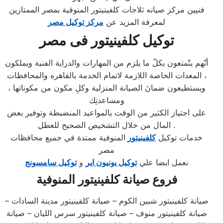
فنيين مركز صيانه ثلاجات كلفينيتور المنوفية بمصر الممتازين
لمعرفة المزيد عن
مركز توكيل مصر
توكيل كلفينيتور فى مصر
أنّهم يتّمتعون بكلّ ما يلزم من المهارات والدراية الفنية ويملكون
المعدات الخاصة اللازمة لاتمام الخدمة بالقاهره والمحافظات ،
ويستطيعون ضمانَ الصيانة المنزلية وكلِ مكون من مكوناتها ،
ومساعدتِك
على اجتياز الكثير من الوقت بالمواعيد المنضبطة وتوفير بعض
المال من خلال التشخيص الصحيح للعطل .
خدمات توكيل
كلفينيتور
المنوفية ممتدة في جميع محافظات
مصر
نعمل ايضا علي
توكيل يونيون اير
و
توكيل سامسونج
فروع صيانة
كلفينيتور
المنوفية
صيانة كلفينيتور شبين الكوم – صيانة كلفينيتور مدينة السادات –
صيانة كلفينيتور منوف – صيانة كلفينيتور سرس الليان – صيانة