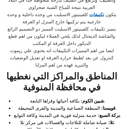
والصيف، وترتفع في الصيف بدرجة ملحوظة جدا في البلاد
العربية نتيجة للمناخ الشبة صحراوي
يتكون
تكييفات
كلفينيتور الاسبليت من وحده داخلية و وحده
خارجية يتم تركيبها خارج المنزل او الغرفة
يتميز تكييفات كلفينيتور الاسبليت المميز ذو التصميم الرائع
والشاشة الديجتال لذلك يلجي العملاء ليكون من اهم قطع
الديكور داخل الغرفة او المكتب
ايضا من اهم المميزات التكييفات انه يحتوي علي ريموت
كنترول عن بعد لظبط حراره الغرفة او تعديل الوضعيات
والتبريد فهذه من اهم المزايا
المناطق والمراكز التي نغطيها
في محافظة المنوفية
بكافة أحيائها وقراها التابعة.
شبين الكوم:
المنطقة الصناعية والمدينة والقرى المحيطة.
قويسنا:
خدمة منزلية فورية في المدينة وكافة التوابع.
بركة السبع:
صيانة شاملة للثلاجات والغسالات في مركز تلا.
تلا: