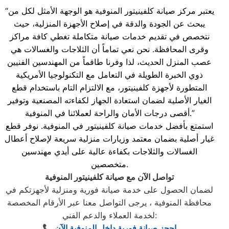
“يعتبر مركز صيانة كلفينيتور المنوفية هو الوجهة الأمثل لكل من
يبحث عن الجودة والدقة في إصلاح الأجهزة المنزلية، حيث
نتخصص في تقديم خدمات صيانة متكاملة تغطي كافة مراكز
وقرى المحافظة. نحن نعي تماماً أن الثلاجات والغسالات هي
عصب المنزل الحديث، لذا وفرنا طاقماً من المهندسين الفنيين
ذوي الخبرة الطويلة في التعامل مع التكنولوجيا الأمريكية
المتطورة لأجهزة كلفينيتور، مع الالتزام التام باستخدام قطع
الغيار الأصلية لضمان استعادة الجهاز لكفاءته المصنعية وتوفير
أقصى درجات الأمان والراحة لعملائنا في المنوفية.”
استمتع بأفضل خدمات صيانة كلفينيتور في المنوفية. نوفر قطع
غيار أصلية بضمان معتمد وزيارات منزلية سريعة لإصلاح أعطال
الغسالات والثلاجات بكفاءة عالية على أيدي مهندسين
متخصصين.
تواصل الآن مع صيانة كلفينيتور المنوفية
لضمان الحصول على خدمة صيانة فورية ومنزلية لأجهزتكم في
محافظة المنوفية ، يرجى التواصل معنا عبر الأرقام المخصصة
لخدمة العملاء والدعم الفني:
📞 احجز صيانة فورية داخل المنوفية الآن