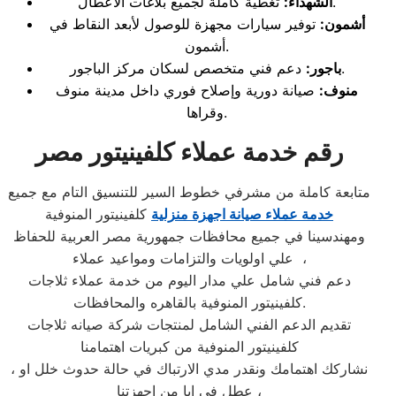
تغطية كاملة لجميع بلاغات الأعطال.
الشهداء:
أشمون:
توفير سيارات مجهزة للوصول لأبعد النقاط في
أشمون.
دعم فني متخصص لسكان مركز الباجور.
باجور:
منوف:
صيانة دورية وإصلاح فوري داخل مدينة منوف
وقراها.
رقم خدمة عملاء كلفينيتور مصر
متابعة كاملة من مشرفي خطوط السير للتنسيق التام مع جميع
خدمة عملاء صيانة اجهزة منزلية
كلفينيتور المنوفية
ومهندسينا في جميع محافظات جمهورية مصر العربية للحفاظ
علي اولويات والتزامات ومواعيد عملاء ،
دعم فني شامل علي مدار اليوم من خدمة عملاء ثلاجات
كلفينيتور المنوفية بالقاهره والمحافظات.
تقديم الدعم الفني الشامل لمنتجات شركة صيانه ثلاجات
كلفينيتور المنوفية من كبريات اهتمامنا
، نشاركك اهتمامك ونقدر مدي الارتباك في حالة حدوث خلل او
عطل في ايا من اجهزتنا ،