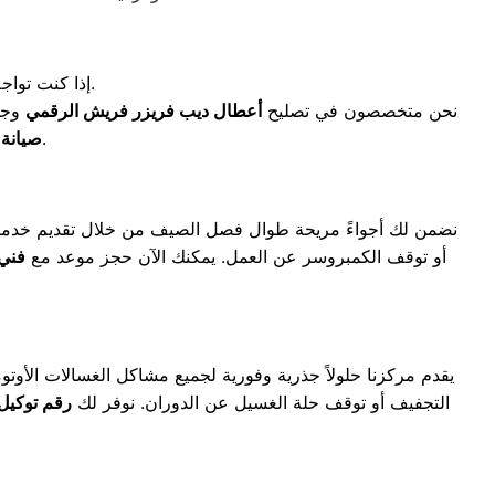
إذا كنت تواجه مشكلة في تجميد الأطعمة، فإن فريقنا جاهز لفحص شبكة التبريد وجهاز التايمر فوراً.
نحن متخصصون في تصليح
أعطال ديب فريزر فريش الرقمي
وجمي
المعتمد على أعمال الصيانة لثقة وراحة تامة.
صيانة 
نضمن لك أجواءً مريحة طوال فصل الصيف من خلال تقديم خدمات 
أو توقف الكمبروسر عن العمل. يمكنك الآن حجز موعد مع
فني
يقدم مركزنا حلولاً جذرية وفورية لجميع مشاكل الغسالات الأوتو
التجفيف أو توقف حلة الغسيل عن الدوران. نوفر لك
رقم توكيل