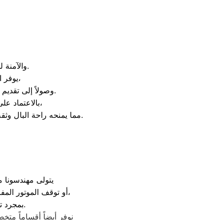
والآمنة لجميع عملاء المنطقة الراغبين في حماية أجهزتهم من التلف أو الصيانات العشوائية.
يوفر التوكيل منظومة خدمات متكاملة تبدأ من استقبال المكالمات عبر خدمة العملاء،
وصولاً إلى تقديم الدعم الفني المنزلي وإصلاح الأعطال بمعايير الجودة العالمية الموصى بها من الشركة الأم.
بالاعتماد على التوكيل، يضمن العميل الحصول على شهادة ضمان معتمدة على كافة أعمال التصليح،
مما يمنحه راحة البال وثقة تامة في أن جهازه يعامل بأيدي خبراء متخصصين يدركون قيمة وأهمية تكنولوجيا فريش المتطورة.
يتولى مهندسونا 
باستخدام غاز أصلي وآمن تماماً،
أو توقف الموتور ال
المتاح على مدار 24 ساعة.
بمجرد 
نوفر أيضاً أقساماً م