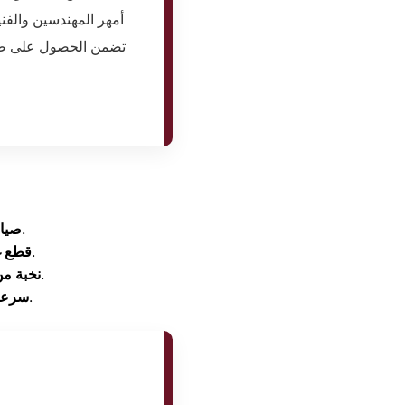
أمهر المهندسين والفن
تضمن الحصول على صيانة
دون الحاجة لنقل الجهاز من مكانه في معظم الأعطال.
صيان
تضمن لك عودة الجهاز للعمل بكفاءته المصنعية الأولى.
قطع غيا
المدربين على التعامل مع أعقد الأعطال التكنولوجية.
نخبة من
والوصول إليك خلال 24 ساعة من تسجيل الشكوى.
سرعة 