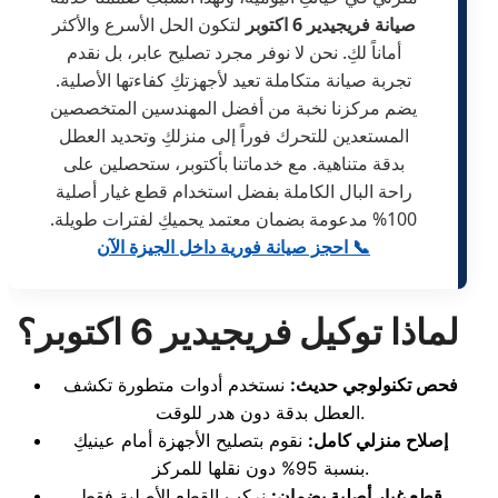
صيانة فريجيدير 6 اكتوبر
لتكون الحل الأسرع والأكثر
أماناً لكِ. نحن لا نوفر مجرد تصليح عابر، بل نقدم
تجربة صيانة متكاملة تعيد لأجهزتكِ كفاءتها الأصلية.
يضم مركزنا نخبة من أفضل المهندسين المتخصصين
المستعدين للتحرك فوراً إلى منزلكِ وتحديد العطل
بدقة متناهية. مع خدماتنا بأكتوبر، ستحصلين على
راحة البال الكاملة بفضل استخدام قطع غيار أصلية
100% مدعومة بضمان معتمد يحميكِ لفترات طويلة.
📞 احجز صيانة فورية داخل الجيزة الآن
لماذا توكيل فريجيدير 6 اكتوبر؟
فحص تكنولوجي حديث:
نستخدم أدوات متطورة تكشف
العطل بدقة دون هدر للوقت.
إصلاح منزلي كامل:
نقوم بتصليح الأجهزة أمام عينيكِ
بنسبة 95% دون نقلها للمركز.
قطع غيار أصلية بضمان:
نركب القطع الأصلية فقط