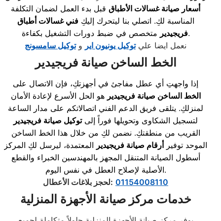
أسعار صيانة غسالات الأطباق
قبل بدء العمل لضمان التكلفة
المناسبة لكِ. اتصلي بنا ليتحرك إليكِ
فني غسالات أطباق
متخصص في ضبط دورات التشغيل بكفاءة.
فريجيدير
نعمل ايضا علي
توكيل يونيون اير
و
توكيل سامسونج
الخط الساخن صيانة فريجيدير
إذا واجهتِ أي عطل مفاجئ في أجهزتكِ، فإن الاتصال على
الخط الساخن صيانة فريجيدير
هو الحل الأسرع لإعادة الأمان
لمنزلكِ. يتلقى فريق الدعم الفني اتصالاتكم على مدار الساعة
لتسجيل الشكاوى وتحويلها فوراً إلى
توكيل صيانة فريجيدير
القريب من منطقتكِ. نضمن لكِ من خلال هذا الخط الساخن
الموحد توفير
أرقام صيانة فريجيدير
المعتمدة، ليرسل لكِ المركز
أسطول الصيانة المتنقل المجهز بالمهندسين الخبراء والقطع
الأصلية لإصلاح العطل في نفس اليوم.
01154008110
:
لحجز بلاغات الأعطال
خدمات مركز صيانة الأجهزة المنزلية
يوفر مركز صيانة الأجهزة المنزلية حلولاً متكاملة لجميع