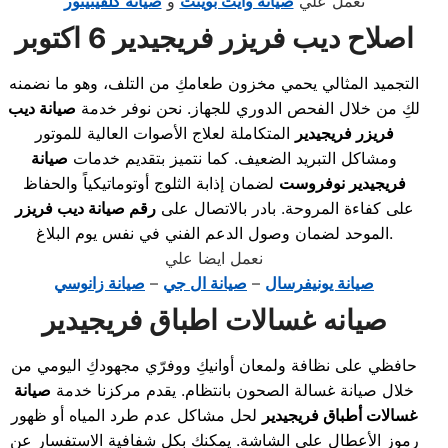
نعمل علي
صيانة وايت بوينت
و
صيانة كلفينيتور
اصلاح ديب فريزر فريجيدير 6 اكتوبر
التجميد المثالي يحمي مخزون طعامكِ من التلف، وهو ما نضمنه
لكِ من خلال الفحص الدوري للجهاز. نحن نوفر خدمة
صيانة ديب
فريزر فريجيدير
المتكاملة لعلاج الأصوات العالية للموتور
ومشاكل التبريد الضعيف. كما نتميز بتقديم خدمات
صيانة
فريجيدير نوفروست
لضمان إذابة الثلوج أوتوماتيكياً والحفاظ
على كفاءة المروحة. بادر بالاتصال على
رقم صيانة ديب فريزر
الموحد لضمان وصول الدعم الفني في نفس يوم البلاغ.
نعمل ايضا علي
صيانة يونيفرسال
–
صيانة ال جي
–
صيانة زانوسي
صيانه غسالات اطباق فريجيدير
حافظي على نظافة ولمعان أوانيكِ ووفرّي مجهودكِ اليومي من
خلال صيانة غسالة الصحون بانتظام. يقدم مركزنا خدمة
صيانة
غسالات أطباق فريجيدير
لحل مشاكل عدم طرد المياه أو ظهور
رموز الأعطال على الشاشة. يمكنكِ بكل شفافية الاستفسار عن