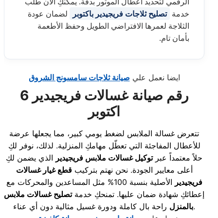
الرقمي لتحديد أعطال الموتور بدقة. يمكنكِ الآن طلب
خدمة
تصليح ثلاجات فريجيدير باكتوبر
لضمان عودة
الثلاجة لعمرها الافتراضي الطويل وحفظ الأطعمة
بأمان تام.
ايضا نعمل علي
صيانة ثلاجات سامسونج الشروق
رقم صيانة غسالات فريجيدير 6
اكتوبر
تتعرض غسالة الملابس لضغط يومي كبير، مما يجعلها عرضة
للأعطال المفاجئة التي تعطّل مهامكِ المنزلية. لذلك، نوفر لكِ
حلاً معتمداً عبر
توكيل غسالات ملابس فريجيدير
الذي يضمن لكِ
أعلى معايير الجودة. نحن نهتم بتركيب
قطع غيار غسالات
فريجيدير
الأصلية بنسبة 100% مثل المساعدين والمحركات مع
إعطائكِ شهادة ضمان عليها. تمنحكِ خدمة
تصليح غسالات ملابس
راحة بال كاملة ودورة غسيل مثالية دون أي عناء.
بالمنزل