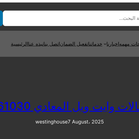
ت مهمه
اخبارنا
خدماتنا
تفعيل الضمان
اتصل بنا
نبذه عنا
الرئيسية
 وايت ويل المعادي 01220261030
westinghouse
7 August، 2025