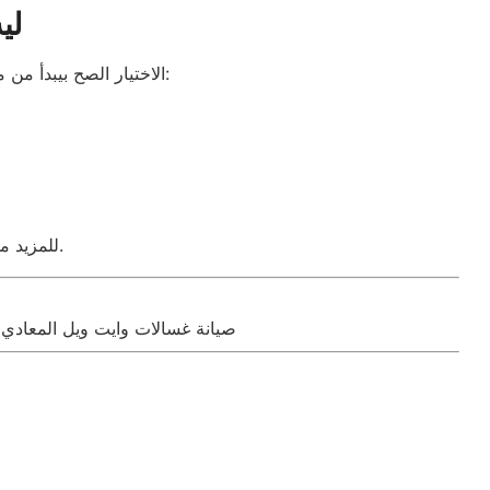
لي
الاختيار الصح بيبدأ من مكان معتمد بيعرف يتعامل مع جهازك بكفاءة. في مركز صيانة غسالات وايت ويل المعادي، بنقدم:
اللي بيقدّم مقالات مفيدة وخبرات عملية للمستهلكين.
للمزيد م
صيانة غسالات وايت ويل المعادي 