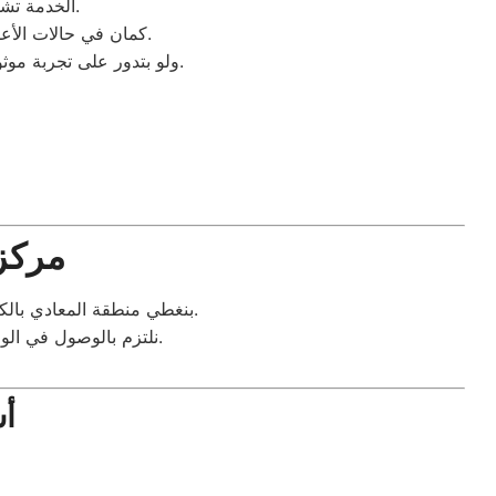
الخدمة تشمل فك الأعطال وتركيب قطع غيار أصلية مع ضمان يصل إلى 6 شهور على الإصلاح.
كمان في حالات الأعطال المتكررة، بنوفر فحص شامل كامل للغسالة. ده بيساعدنا نحدد السبب الرئيسي للمشكلة.
والتقييمات اللي حصلوا عليها.
ولو بتدور على تجربة مو
مركز
بنغطي منطقة المعادي بالكامل، من زهراء المعادي لحد كورنيش النيل. الفنيين متاحين لخدمتك في أي وقت، حتى في العطلات.
نلتزم بالوصول في الوقت المحدد. كمان لو محتاج تستفسر أو تحجز موعد صيانة، فريق خدمة العملاء بيرد خلال دقائق.
أش