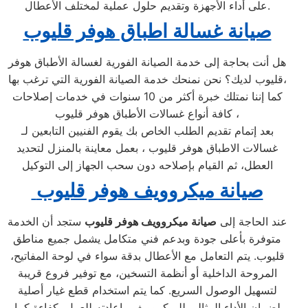
على أداء الأجهزة وتقديم حلول عملية لمختلف الأعطال.
صيانة غسالة اطباق هوفر قليوب
هل أنت بحاجة إلى خدمة الصيانة الفورية لغسالة الأطباق هوفر
قليوب لديك؟ نحن نمنحك خدمة الصيانة الفورية التي ترغب بها،
كما إننا نمتلك خبرة أكثر من 10 سنوات في خدمات إصلاحات
كافة أنواع غسالات الأطباق هوفر قليوب ،
بعد إتمام تقديم الطلب الخاص بك يقوم الفنيين التابعين لـ
غسالات الاطباق هوفر قليوب ، بعمل معاينة بالمنزل لتحديد
العطل، ثم القيام بإصلاحه دون سحب الجهاز إلى التوكيل
صيانة ميكروويف هوفر قليوب
عند الحاجة إلى
صيانة ميكروويف هوفر قليوب
ستجد أن الخدمة
متوفرة بأعلى جودة وبدعم فني متكامل يشمل جميع مناطق
قليوب. يتم التعامل مع الأعطال بدقة سواء في لوحة المفاتيح،
المروحة الداخلية أو أنظمة التسخين، مع توفير فروع قريبة
لتسهيل الوصول السريع. كما يتم استخدام قطع غيار أصلية
لضمان الأداء المثالي للميكروويف وإعادته للعمل بكفاءة كما