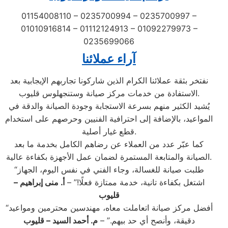
01154008110 – 0235700994 – 0235700997 –
01010916814 – 01112124913 – 01092279973 –
0235699066
آراء عملائنا
نفتخر بثقة عملائنا الكرام الذين شاركونا تجاربهم الإيجابية بعد
الاستفادة من خدمات مركز صيانة وستنجهلوس قليوب.
يُشيد الكثير منهم بسرعة الاستجابة وجودة الصيانة والدقة في
المواعيد، بالإضافة إلى احترافية الفنيين وحرصهم على استخدام
قطع غيار أصلية.
كما عبّر عدد من العملاء عن رضاهم الكامل بخدمة ما بعد
الصيانة والمتابعة المستمرة لضمان عمل الأجهزة بكفاءة عالية.
“طلبت صيانة للغسالة، وجاء الفني في نفس اليوم، الجهاز
اشتغل بكفاءة تانية، خدمة ممتازة فعلًا!” –
أ. منى إبراهيم –
قليوب
“أفضل مركز صيانة اتعاملت معاه، مهندسين محترمين ومواعيد
دقيقة، وأنصح أي حد بيهم.” –
م. أحمد السيد – قليوب