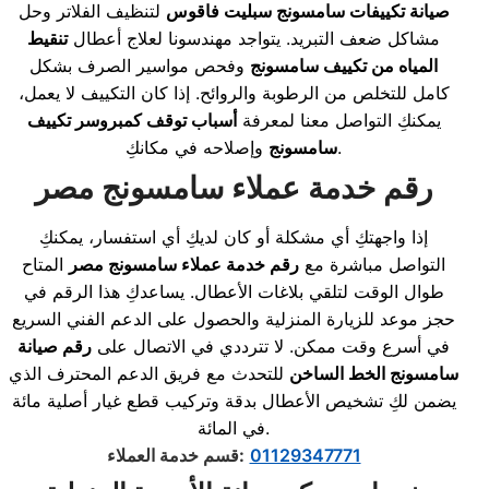
صيانة تكييفات سامسونج سبليت فاقوس
لتنظيف الفلاتر وحل
مشاكل ضعف التبريد. يتواجد مهندسونا لعلاج أعطال
تنقيط
المياه من تكييف سامسونج
وفحص مواسير الصرف بشكل
كامل للتخلص من الرطوبة والروائح. إذا كان التكييف لا يعمل،
يمكنكِ التواصل معنا لمعرفة
أسباب توقف كمبروسر تكييف
وإصلاحه في مكانكِ.
سامسونج
رقم خدمة عملاء سامسونج مصر
إذا واجهتكِ أي مشكلة أو كان لديكِ أي استفسار، يمكنكِ
التواصل مباشرة مع
رقم خدمة عملاء سامسونج مصر
المتاح
طوال الوقت لتلقي بلاغات الأعطال. يساعدكِ هذا الرقم في
حجز موعد للزيارة المنزلية والحصول على الدعم الفني السريع
في أسرع وقت ممكن. لا تترددي في الاتصال على
رقم صيانة
سامسونج الخط الساخن
للتحدث مع فريق الدعم المحترف الذي
يضمن لكِ تشخيص الأعطال بدقة وتركيب قطع غيار أصلية مائة
في المائة.
01129347771
:
قسم خدمة العملاء