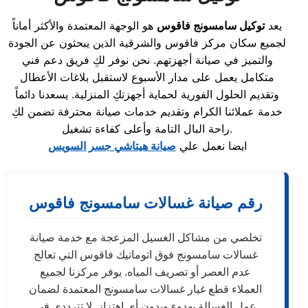
يعد
توكيل سامسونج فاقوس
هو الوجهة المعتمدة والأكثر أماناً
لجميع سكان مركز فاقوس والشرقية الذين يبحثون عن الجودة
والتميز في صيانة أجهزتهم. نحن نوفر لكِ فريق دعم فني
متكامل يعمل على مدار الأسبوع لاستقبل بلاغات الأعطال
وتقديم الحلول الفورية لحماية أجهزتكِ المنزلية. يسعدنا دائماً
خدمة عملائنا الكرام وتقديم خدمات صيانة محترفة تضمن لكِ
راحة البال التامة وأعلى كفاءة تشغيل.
ايضا نعمل علي
صيانة هيتاشي جسر السويس
رقم صيانة غسالات سامسونج فاقوس
تخلصي من مشاكل الغسيل المزعجة مع خدمة صيانة
غسالات سامسونج فوق اتوماتيك فاقوس التي تعالج
عدم العصر أو تصريف المياه. يوفر مركزنا لجميع
العملاء قطع غيار غسالات سامسونج المعتمدة لضمان
عمل الغسالة بهدوء وبدون أي اهتزاز. لا تترددي في