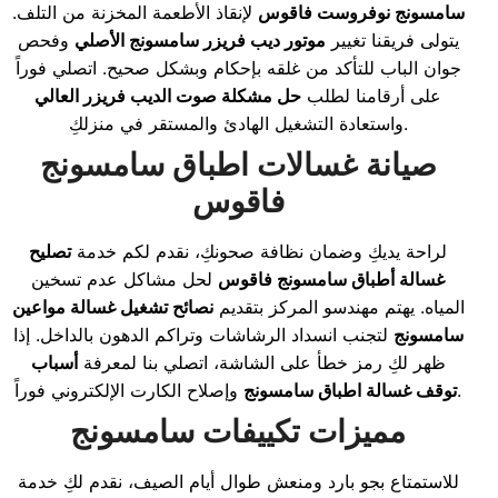
سامسونج نوفروست فاقوس
لإنقاذ الأطعمة المخزنة من التلف.
يتولى فريقنا تغيير
موتور ديب فريزر سامسونج الأصلي
وفحص
جوان الباب للتأكد من غلقه بإحكام وبشكل صحيح. اتصلي فوراً
على أرقامنا لطلب
حل مشكلة صوت الديب فريزر العالي
واستعادة التشغيل الهادئ والمستقر في منزلكِ.
صيانة غسالات اطباق سامسونج
فاقوس
لراحة يديكِ وضمان نظافة صحونكِ، نقدم لكم خدمة
تصليح
غسالة أطباق سامسونج فاقوس
لحل مشاكل عدم تسخين
المياه. يهتم مهندسو المركز بتقديم
نصائح تشغيل غسالة مواعين
سامسونج
لتجنب انسداد الرشاشات وتراكم الدهون بالداخل. إذا
ظهر لكِ رمز خطأ على الشاشة، اتصلي بنا لمعرفة
أسباب
وإصلاح الكارت الإلكتروني فوراً.
توقف غسالة اطباق سامسونج
مميزات تكييفات سامسونج
للاستمتاع بجو بارد ومنعش طوال أيام الصيف، نقدم لكِ خدمة