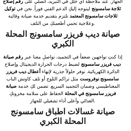
الجهاز. عند ملاحظة أي خلل في التبريد، اتصلي على
رقم إصلاح
ثلاجة سامسونج
ليتوجه إليكِ الدعم الفني فوراً. نحن في
توكيل
ثلاجات سامسونج المعتمد
نلتزم بتقديم خدمة صيانة وقائية
وعلاجية تحمي أطعمتكِ من التلف.
صيانة ديب فريزر سامسونج المحلة
الكبري
إذا كنتِ تواجهين ضعفاً في التجميد، تواصلِ معنا عبر
رقم صيانة
ديب فريزر سامسونج
لضبط درجات الحرارة الديجيتال وإصلاح
الدائرة الكهربائية. نوفر حلولاً جذرية لإنهاء
أعطال ديب فريزر
سامسونج نوفروست
مثل تراكم الثلوج أو تلف كاوتش الباب
المغناطيسي وضمان التجميد السريع. تضمن لكِ خدمة
صيانة
فريزر سامسونج في المحلة
الحفاظ على سلامة مخزونكِ
الغذائي وأعلى أداء تشغيلي للجهاز.
صيانة غسالات اطباق سامسونج
المحلة الكبري