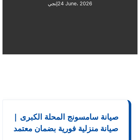
24 June، 2026
إنجي
صيانة سامسونج المحلة الكبرى |
صيانة منزلية فورية بضمان معتمد