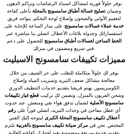
نوفر حلولاً فورية لمشاكل انسداد الرشاشات وتراكم الدهون
وضمان
تصليح غسالة أطباق سامسونج بالمحلة
بأعلى كفاءة
لتعقيم الأواني والصحون وإصلاح لوحة التحكم. يتواجد فريق
خدمة عملاء غسالات سامسونج
على مدار الساعة للإجابة على
استفساراتكِ وجدولة بلاغات الأعطال. اتصلي بنا مباشرة عبر
الخط الساخن لغسالات أطباق سامسونج
للحصول على دعم
فني سريع ومضمون في منزلكِ.
مميزات تكييفات سامسونج الاسبليت
نوفر لكِ حلولاً متكاملة للتغلب على حر الصيف من خلال
معالجة مشاكل ضعف التبريد وتسريب المياه وإصلاح
الكومبريسور. يهتم فريقنا بتقديم خدمات التنظيف الدوري
وشحن الفريون بالمنزل، ونضمن لكِ تركيب
قطع غيار تكييفات
سامسونج الأصلية
لضمان تدفق هواء نقي ومنعش. عند حدوث
أي عطل مفاجئ في وحدات التبريد، اتصلي فوراً على
رقم
أعطال تكييف سامسونج المحلة الكبرى
ليتوجه إليكِ الفني
المختص. نحن في
مركز صيانة تكييف سامسونج بالغربية
نلتزم
بتقديم خدمة سريعة ومضمونة تعيد لجهازكِ كفاءته العالية