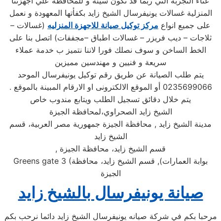
عناء التجربة التي ربما قد تكون سيئة و للمحافظة علي اجهزتنا
المنزلية غسالات يونيفرسال الشيخ زايد بكفأتها المعهودة و نعمل
على جميع انواع
مركز توكيل صيانة للاجهزة المنزليه
(غسالات –
ثلاجات – ديب فريزر – غسالات اطباق –مجففات) اتصل بنا على
الخط الساخن و سوف نصلك فورا لاننا نتميز ب خدمة عملاء
سريعة و فنيين و مهندسين مميزين
يتم طلب الصيانة عن طريق رقم توكيل يونيفرسال الموحد
0235699066 أو الموقع الالكترونى او الارقام المبينة بالموقع .
يتم خلال دقائق تسجيل الطلب ويتابع مندوب خاص
الشيخ زايد الصحراوي،لمحافظة الجيزة
مدينة الشيخ زايد , محافظة الجيزة جمهورية مصر العربية، قسم
الشيخ زايد
قسم الشيخ زايد، محافظة الجيزة
,
بوابة العمارات), قسم الشيخ زايد، محافظة
Greens gate 3 (
الجيزة
صيانة يونيفرسال بالشيخ زايد
مرحبا بكم في شركة صيانه يونيفرسال الشيخ زايد دائما نرحب بكم