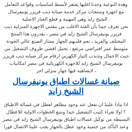
وهذة النوعية وجدنا اغلبها يفتقر لأبسط اساسيات وقواعد التعامل
مع اجهزة ومنتجات مركز خدمة صيانة ديب فريزر يونيفرسال
الشيخ زايد وهي المهنية و قطع الغيار الاصلية .
نحن نعرف جيدا بأن الفئة الاغلب من مقتني الاجهزة المنزلية ديب
فريزر يونيفرسال الشيخ زايد في مصر ، يقدرون هذا المنتج
المختلف والفريد ، نعم فلديهم الجهاز ممتاز الصنع عالي الجودة
متوسط عمر افتراضي مرتفع ، تحمل اقصي ظروف التشغيل من
حيث الاحمال وتذبذب التيار الكهربي ارقام مركز صيانه ديب فريزر
يونيفرسال الشيخ زايد للاجهزة الكهربائية في مصر امكانيات
لايضاهيه فيها جهاز منزلي اخر ،
صيانة غسالات اطباق يونيفرسال
الشيخ زايد
اذا ماذا علينا ان نفعل عند وجود مظاهر لعطل في غسالة الاطباق
؟ اولا نقراء كتيب التشغيل جيدا ونتبع الخطوات الاولية للاعطال
البسيطة من توكيل غسالات اطباق يونيفرسال الشيخ زايد في مصر
وعند التأكد من حتمية وجود عطل بالجهاز يجب علينا الاتصال فورا