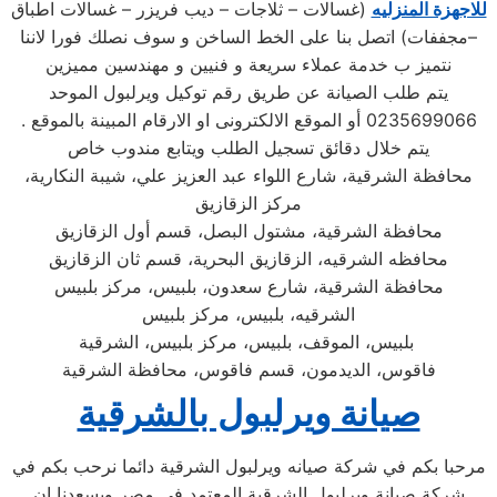
للاجهزة المنزليه
(غسالات – ثلاجات – ديب فريزر – غسالات اطباق
–مجففات) اتصل بنا على الخط الساخن و سوف نصلك فورا لاننا
نتميز ب خدمة عملاء سريعة و فنيين و مهندسين مميزين
يتم طلب الصيانة عن طريق رقم توكيل ويرلبول الموحد
0235699066 أو الموقع الالكترونى او الارقام المبينة بالموقع .
يتم خلال دقائق تسجيل الطلب ويتابع مندوب خاص
محافظة الشرقية، شارع اللواء عبد العزيز علي، شيبة النكارية،
مركز الزقازيق
محافظة الشرقية، مشتول البصل، قسم أول الزقازيق
محافظه الشرقيه، الزقازيق البحرية، قسم ثان الزقازيق
محافظة الشرقية، شارع سعدون، بلبيس، مركز بلبيس
الشرقيه، بلبيس، مركز بلبيس
بلبيس، الموقف، بلبيس، مركز بلبيس، الشرقية
فاقوس، الديدمون، قسم فاقوس، محافظة الشرقية
صيانة ويرلبول بالشرقية
مرحبا بكم في شركة صيانه ويرلبول الشرقية دائما نرحب بكم في
شركة صيانة ويرلبول الشرقية المعتمد في مصر ويسعدنا ان