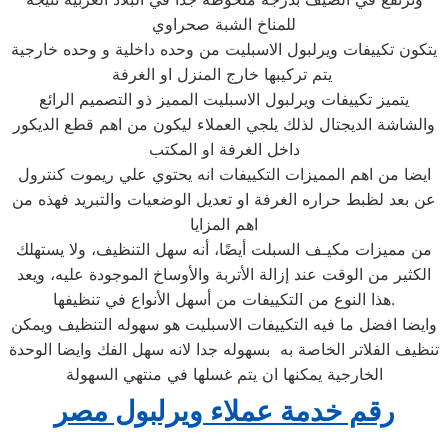
للمناخ الشبة صحراوي
يتكون تكييفات ويرلبول الاسبليت من وحده داخلية و وحده خارجية
يتم تركيبها خارج المنزل او الغرفة
يتميز تكييفات ويرلبول الاسبليت المميز ذو التصميم الرائع
والشاشة الديجتال لذلك يلجي العملاء ليكون من اهم قطع الديكور
داخل الغرفة او المكتب
ايضا من اهم المميزات التكييفات انه يحتوي علي ريموت كنترول
عن بعد لظبط حراره الغرفة او تعديل الوضعيات والتبريد فهذه من
اهم المزايا
من مميزات مكيـف السبلت أيضًا، أنه سهل التنظيف، ولا يستهلك
الكثير من الوقت عند إزالة الأتربة والأوساخ الموجودة عليه، ويعد
هذا النوع من التكييفات من أسهل الأنواع في تنظيفها.
وايضا افضل ما فيه التكييفات الاسبليت هو سهوله التنظيف ويمكن
تنظيف الفلاتر الخاصة به بسهوله جدا لانه سهل الفك وايضا الوحدة
الخارجية يمكنها ان يتم غسلها في منتهي السهولة
رقم خدمة عملاء ويرلبول مصر