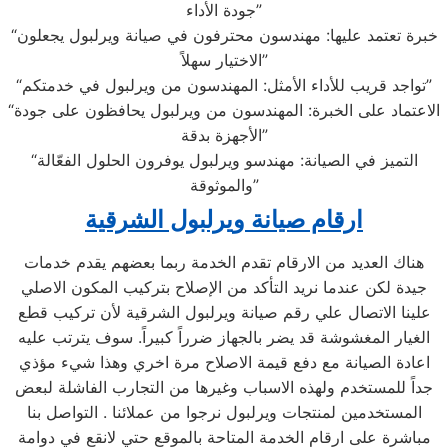
جودة الأداء”
“خبرة تعتمد عليها: مهندسون محترفون في صيانة ويرلبول يجعلون
الاختيار سهلاً”
“تواجد قريب للأداء الأمثل: المهندسون من ويرلبول في خدمتكم”
“الاعتماد على الخبرة: المهندسون من ويرلبول يحافظون على جودة
الأجهزة بدقة”
“التميز في الصيانة: مهندسو ويرلبول يوفرون الحلول الفعّالة
والموثوقة”
ارقام صيانة ويرلبول الشرقية
هناك العديد من الارقام تقدم الخدمة ربما بعضهم يقدم خدمات
جيدة لكن عندما نريد التأكد من الإصلاح بتركيب المكون الاصلي
علينا الاتصال علي رقم صيانة ويرلبول الشرقية لأن تركيب قطع
الغيار المغشوشة قد يضر بالجهاز ضرراً كبيراً. سوف يترتب عليه
اعادة الصيانة مع دفع قيمة الاصلاح مرة اخري وهذا شيء مؤذي
جداً للمستخدم ولهذه الاسباب وغيرها من التجارب الفاشلة لبعض
المستخدمين لمنتجات ويرلبول نرجوا من عملائنا . التواصل بنا
مباشرة على ارقام الخدمة المتاحة بالموقع حتي لانقع في دوامة