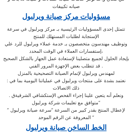
صيانه تكييفات
مسؤوليات مركز صيانة ويرلبول
تتمثل إحدى المسؤوليات الرئيسية بـ مركز ويرلبول في سرعة
الإستجابة لطلبات المستهلك للمنتج
وتوظيف مهندسون متخصصون بـ خدمة عملاء ويرلبول للرد علي
إستفسارات العملاء في الوقت المحدد،
بإيجاد الحلول لجميع متصلينا لإستعادة عمل الجهاز بالشكل الصحيح
. قد تتطلب بعض الإجهزة المرور الفني
لمهندس ويرلبول لإتمام الصيانة التصحيحية بالمنزل
: نعتمد بشدة على منتجات ويرلبول في عملياتنا اليومية بما في
ذلك الاتصالات
. ونعلم أنه يتعين علينا إجراء الفحص الإستكشافي الشرقيةق
“متوافق مع تعليمات شركة ويرلبول
” لإعطال المنتج بقدر كبير من السرعة “سرعة صيانة ويرلبول
المعروفة عن الرقم الموحد “
الخط الساخن صيانة ويرلبول