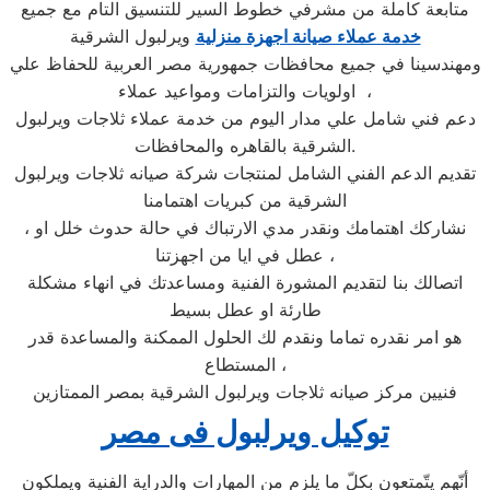
متابعة كاملة من مشرفي خطوط السير للتنسيق التام مع جميع
خدمة عملاء صيانة اجهزة منزلية
ويرلبول الشرقية
ومهندسينا في جميع محافظات جمهورية مصر العربية للحفاظ علي
اولويات والتزامات ومواعيد عملاء ،
دعم فني شامل علي مدار اليوم من خدمة عملاء ثلاجات ويرلبول
الشرقية بالقاهره والمحافظات.
تقديم الدعم الفني الشامل لمنتجات شركة صيانه ثلاجات ويرلبول
الشرقية من كبريات اهتمامنا
، نشاركك اهتمامك ونقدر مدي الارتباك في حالة حدوث خلل او
عطل في ايا من اجهزتنا ،
اتصالك بنا لتقديم المشورة الفنية ومساعدتك في انهاء مشكلة
طارئة او عطل بسيط
هو امر نقدره تماما ونقدم لك الحلول الممكنة والمساعدة قدر
المستطاع ،
فنيين مركز صيانه ثلاجات ويرلبول الشرقية بمصر الممتازين
توكيل ويرلبول فى مصر
أنّهم يتّمتعون بكلّ ما يلزم من المهارات والدراية الفنية ويملكون