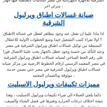
الشرقية للاجهزة الكهربائية في مصر امكانيات لايضاهيه فيها جهاز
منزلي اخر ،
صيانة غسالات اطباق ويرلبول
الشرقية
اذا ماذا علينا ان نفعل عند وجود مظاهر لعطل في غسالة الاطباق
؟ اولا نقراء كتيب التشغيل جيدا ونتبع الخطوات الاولية للاعطال
البسيطة من توكيل غسالات اطباق ويرلبول الشرقية في مصر
وعند التأكد من حتمية وجود عطل بالجهاز يجب علينا الاتصال فورا
علي رقم الخط الساخن لصيانه غسالات اطباق ويرلبول الشرقية
في مصر المعتمد الرسمي ارقام الخطوط الارضية من مركز صيانه
غسالات اطباق ويرلبول الشرقية في مصر حتي نضمن خدمة
موثوقة وبالضمان المعتمد ،
مميزات تكييفات ويرلبول الاسبليت
دائما يلجي العملاء الي شراء تكييفات ويرلبول الاسبليت ، وهذا
نتيجة اختلاف درجات الحراره وتغيرها في فصل الشتاء والصيف،
وترتفع في الصيف بدرجة ملحوظة جدا في البلاد العربية نتيجة