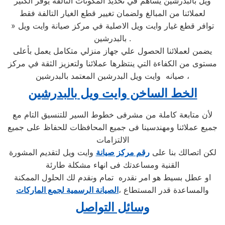
ويل بالبدرشين يساهم في تحديد المكونات التالفة يوفر الكثير
لعملائنا من المبالغ ولضمان تغيير قطع الغيار التالفة فقط
» توافر قطع غيار وايت ويل الاصلية في مركز صيانة وايت ويل
بالبدرشين .
يضمن لعملائنا الحصول علي جهاز منزلي متكامل يعمل بأعلى
مستوى من الكفاءة التي ينتظرها عملائنا ولتعزيز الثقة في مركز
صيانه وايت ويل البدرشين المعتمد بالبدرشين ،
الخط الساخن وايت ويل بالبدرشين
لأن متابعة كاملة من مشرفى خطوط السير للتنسيق التام مع
جميع عملائنا ومهندسينا فى جميع المحافظات للحفاظ على جميع
الالتزامات
لكن اتصالك بنا على
رقم مركز صيانة
وايت ويل لتقديم المشورة
القنية ومساعدتك فى انهاء مشكلة طارئة
او عطل بسيط هو امر نقدره تمام ونقدم لك الحلول الممكنة
والمساعدة قدر المستطاع ،
الصيانة الرسمية لجمع الماركات
وسائل التواصل