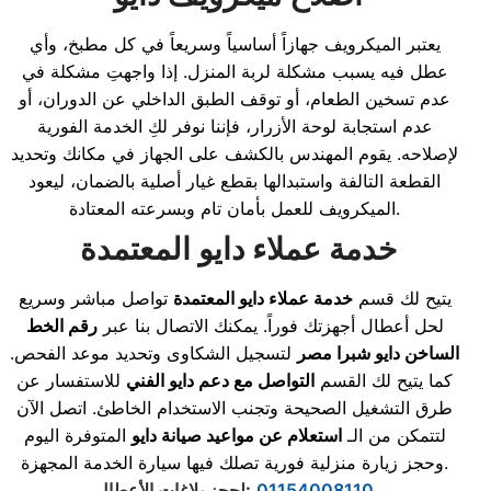
يعتبر الميكرويف جهازاً أساسياً وسريعاً في كل مطبخ، وأي
عطل فيه يسبب مشكلة لربة المنزل. إذا واجهتِ مشكلة في
عدم تسخين الطعام، أو توقف الطبق الداخلي عن الدوران، أو
عدم استجابة لوحة الأزرار، فإننا نوفر لكِ الخدمة الفورية
لإصلاحه. يقوم المهندس بالكشف على الجهاز في مكانك وتحديد
القطعة التالفة واستبدالها بقطع غيار أصلية بالضمان، ليعود
الميكرويف للعمل بأمان تام وبسرعته المعتادة.
خدمة عملاء دايو المعتمدة
يتيح لك قسم
خدمة عملاء دايو المعتمدة
تواصل مباشر وسريع
لحل أعطال أجهزتك فوراً. يمكنك الاتصال بنا عبر
رقم الخط
الساخن دايو شبرا مصر
لتسجيل الشكاوى وتحديد موعد الفحص.
كما يتيح لك القسم
التواصل مع دعم دايو الفني
للاستفسار عن
طرق التشغيل الصحيحة وتجنب الاستخدام الخاطئ. اتصل الآن
لتتمكن من الـ
استعلام عن مواعيد صيانة دايو
المتوفرة اليوم
وحجز زيارة منزلية فورية تصلك فيها سيارة الخدمة المجهزة.
01154008110
:
لحجز بلاغات الأعطال