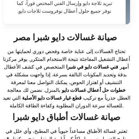
تبريد ثلاجة دايو وإرسال الفني المختص فوراً، كما
نوفر جميع حلول أعطال نوفروست ثلاجات دايو.
صيانة غسالات دايو شبرا مصر
تحتاج الغسالات إلى عناية خاصة وفحص دوري لحمايتها من
أعطال التشغيل المفاجئة نتيجة الاستخدام المتكرر. يوفر مركزنا
أمهر
فني غسالات دايو في شبرا
المتخصص في كشف الأعطال
بدقة وتحديد المكونات التالفة بسرعة. إذا واجهت مشكلة في
التنشيف أو اهتزاز الحوض، يمكنك التواصل معنا لمعرفة
خطوات حل أعطال غسالات دايو
بالمنزل. نضمن لك معالجة
العطل جذرياً مع تركيب
قطع غيار غسالات دايو الأصلية
التي تعيد
للغسالة سرعة الدوران المطلوبة وكفاءة الطاقة الكاملة.
صيانة غسالات أطباق دايو شبرا
تعتبر غسالة الأطباق مساعداً حيوياً في المطبخ، وأي خلل في
برنامج الغسيل يسبب إرباكاً كبيراً لربة المنزل. يتيح مركزنا
رقم