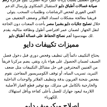
صيانة غسالات أطباق دايو
لاستقبال الشكاوى وإرسال الدعم
الفني الفوري لفحص الرشاشات وطلمبات السحب. يتولى
فريقنا معالجة مشكلات انسداد الفلاتر وضعف التجفيف من
خلال
تصليح جلايات دايو بشبرا مصر
بأحدث المعدات دون الحاجة
لنقل الجهاز. لضمان عمر افتراضي أطول ونظافة مثالية، يقدم
.
لك مهندسونا أهم
نصائح الحفاظ على غسالة أطباق دايو
مميزات تكييفات دايو
يحتاج التكييف دائماً إلى تنظيف وفحص دوري قبل دخول فصل
الصيف لضمان الحصول على هواء بارد ونقي. يضم مركزنا فريقاً
من الفنيين المحترفين في حل مشاكل التكييفات مثل ضعف
التبريد، تسريب المياه، أو توقف الكومبريسور المفاجئ. نقوم
بفحص شحنة الفريون بدقة وتنظيف الفلاتر والوحدات الداخلية
والخارجية بالكامل في منزلك، مع توفير قطع الغيار الأصلية
اللازمة ليعود جهازك للعمل بأعلى كفاءة وبأقل استهلاك
للكهرباء.
اصلاح ميكرويف دايو