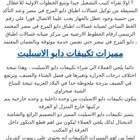
؟ اولا نقراء كتيب التشغيل جيدا ونتبع الخطوات الاولية للاعطال
البسيطة من توكيل غسالات اطباق دايو المرج في مصر وعند التأكد
من حتمية وجود عطل بالجهاز يجب علينا الاتصال فورا علي رقم
الخط الساخن لصيانه غسالات اطباق دايو المرج في مصر المعتمد
الرسمي ارقام الخطوط الارضية من مركز صيانه غسالات اطباق
دايو المرج في مصر حتي نضمن خدمة موثوقة وبالضمان المعتمد ،
مميزات تكييفات دايو الاسبليت
دائما يلجي العملاء الي شراء تكييفات دايو الاسبليت ، وهذا نتيجة
اختلاف درجات الحراره وتغيرها في فصل الشتاء والصيف، وترتفع
في الصيف بدرجة ملحوظة جدا في البلاد العربية نتيجة للمناخ
الشبة صحراوي
يتكون تكييفات دايو الاسبليت من وحده داخلية و وحده خارجية يتم
تركيبها خارج المنزل او الغرفة
يتميز تكييفات دايو الاسبليت المميز ذو التصميم الرائع والشاشة
الديجتال لذلك يلجي العملاء ليكون من اهم قطع الديكور داخل
الغرفة او المكتب
ايضا من اهم المميزات التكييفات انه يحتوي علي ريموت كنترول