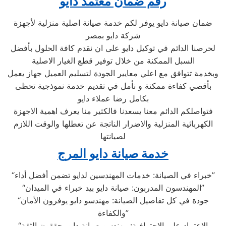
رقم ضمان معتمد دايو
ضمان صيانة دايو يوفر لكم خدمة صيانة اصلية منزلية لأجهزة
شركة دايو بمصر
لحرصنا الدائم في توكيل دايو على ان نقدم كافة الحلول بأفضل
السبل الممكنة من خلال توفير قطع الغيار الاصلية
وبخدمة تتوافق مع اعلي معايير الجودة لتسليم العميل جهاز يعمل
بأقصي كفاءة ممكنة و نأمل في تقديم خدمة نموذجية تحظى
بكامل رضا عملاء دايو
فتواصلكم الدائم معنا يسعدنا فالكثير منا يعرف اهمية الاجهزة
الكهربائية المنزلية والاضرار الناتجة عن تعطلها والوقت اللازم
لصيانتها
خدمة صيانة دايو المرج
“خبراء في الصيانة: خدمات المهندسين لدايو تضمن أفضل أداء”
“المهندسون المدربون: صيانة دايو بيد خبراء في الميدان”
“جودة في كل تفاصيل الصيانة: مهندسو دايو يوفرون الأمان
والكفاءة”
“الاعتماد على الاحترافية: مهندسو صيانة دايو يحققون الثقة