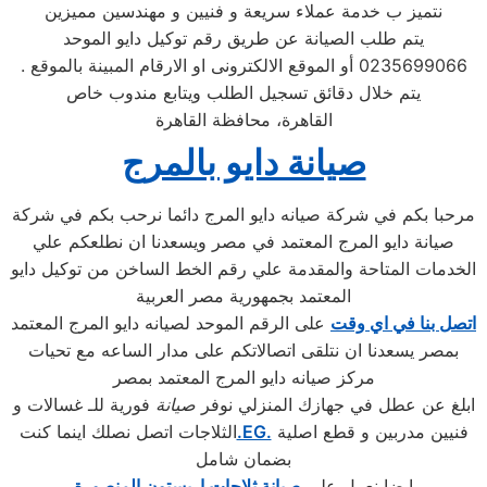
نتميز ب خدمة عملاء سريعة و فنيين و مهندسين مميزين
يتم طلب الصيانة عن طريق رقم توكيل دايو الموحد
0235699066 أو الموقع الالكترونى او الارقام المبينة بالموقع .
يتم خلال دقائق تسجيل الطلب ويتابع مندوب خاص
القاهرة، محافظة القاهرة
صيانة دايو بالمرج
مرحبا بكم في شركة صيانه دايو المرج دائما نرحب بكم في شركة
صيانة دايو المرج المعتمد في مصر ويسعدنا ان نطلعكم علي
الخدمات المتاحة والمقدمة علي رقم الخط الساخن من توكيل دايو
المعتمد بجمهورية مصر العربية
اتصل بنا في اي وقت
على الرقم الموحد لصيانه دايو المرج المعتمد
بمصر يسعدنا ان نتلقى اتصالاتكم على مدار الساعه مع تحيات
مركز صيانه دايو المرج المعتمد بمصر
ابلغ عن عطل في جهازك المنزلي نوفر
صيانة
فورية للـ غسالات و
فنيين مدربين و قطع اصلية
.EG.
الثلاجات اتصل نصلك اينما كنت
بضمان شامل
ايضا نعمل علي
صيانة ثلاجات اريستون المنصورة