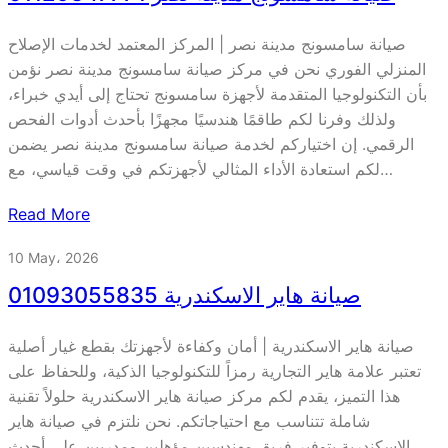
صيانة سامسونج مدينة نصر | المركز المعتمد لخدمات الإصلاح
المنزلي الفوري نحن في مركز صيانة سامسونج مدينة نصر نؤمن
بأن التكنولوجيا المتقدمة لأجهزة سامسونج تحتاج إلى أيدي خبراء،
ولذلك وفرنا لكم طاقمًا هندسيًا مجهزًا بأحدث أدوات الفحص
الرقمي. إن اختياركم لخدمة صيانة سامسونج مدينة نصر يضمن
لكم استعادة الأداء المثالي لأجهزتكم في وقت قياسي، مع…
Read More
10 May، 2026
صيانة هاير الاسكندرية 01093055835
صيانة هاير الاسكندرية | أمان وكفاءة لأجهزتك بقطع غيار أصلية
تعتبر علامة هاير التجارية رمزاً للتكنولوجيا الذكية، وللحفاظ على
هذا التميز، يقدم لكم مركز صيانة هاير الاسكندرية حلولاً تقنية
شاملة تتناسب مع احتياجاتكم. نحن نلتزم في صيانة هاير
الاسكندرية بتوفير فريق مهندسين مؤهلين ومدربين على أحدث