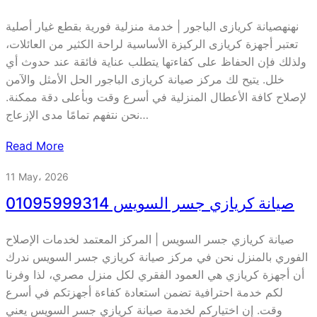
نهنهصيانة كريازى الباجور | خدمة منزلية فورية بقطع غيار أصلية
تعتبر أجهزة كريازى الركيزة الأساسية لراحة الكثير من العائلات،
ولذلك فإن الحفاظ على كفاءتها يتطلب عناية فائقة عند حدوث أي
خلل. يتيح لك مركز صيانة كريازى الباجور الحل الأمثل والآمن
لإصلاح كافة الأعطال المنزلية في أسرع وقت وبأعلى دقة ممكنة.
نحن نتفهم تمامًا مدى الإزعاج…
Read More
11 May، 2026
صيانة كريازي جسر السويس 01095999314
صيانة كريازي جسر السويس | المركز المعتمد لخدمات الإصلاح
الفوري بالمنزل نحن في مركز صيانة كريازي جسر السويس ندرك
أن أجهزة كريازي هي العمود الفقري لكل منزل مصري، لذا وفرنا
لكم خدمة احترافية تضمن استعادة كفاءة أجهزتكم في أسرع
وقت. إن اختياركم لخدمة صيانة كريازي جسر السويس يعني