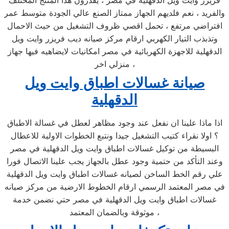
فريزر وايت ويل الدقهلية في مصر ، يقدرون هذا المنتج المختلف
والفريد ، نعم فلديهم الجهاز ممتاز الصنع عالي الجودة متوسط عمر
افتراضي مرتفع ، تحمل اقصي ظروف التشغيل من حيث الاحمال
وتذبذب التيار الكهربي ارقام مركز صيانه ديب فريزر وايت ويل
الدقهلية للاجهزة الكهربائية في مصر امكانيات لايضاهيه فيها جهاز
منزلي اخر ،
صيانة غسالات اطباق وايت ويل
الدقهلية
اذا ماذا علينا ان نفعل عند وجود مظاهر لعطل في غسالة الاطباق
؟ اولا نقراء كتيب التشغيل جيدا ونتبع الخطوات الاولية للاعطال
البسيطة من توكيل غسالات اطباق وايت ويل الدقهلية في مصر
وعند التأكد من حتمية وجود عطل بالجهاز يجب علينا الاتصال فورا
علي رقم الخط الساخن لصيانه غسالات اطباق وايت ويل الدقهلية
في مصر المعتمد الرسمي ارقام الخطوط الارضية من مركز صيانه
غسالات اطباق وايت ويل الدقهلية في مصر حتي نضمن خدمة
موثوقة وبالضمان المعتمد ،