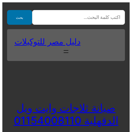
Skip
to
بحث
content
دليل مصر للتوكيلات
صيانة ثلاجات وايت ويل
الدقهلية 01154008110