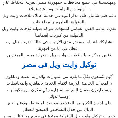
ومهندسينا في جميع محافظات جمهورية مصر العربية للحفاظ علي
اولويات والتزامات ومواعيد عملاء ،
دعم فني شامل علي مدار اليوم من خدمة عملاء ثلاجات وايت ويل
الدقهلية بالقاهره والمحافظات.
تقديم الدعم الفني الشامل لمنتجات شركة صيانه ثلاجات وايت ويل
الدقهلية من كبريات اهتمامنا
، نشاركك اهتمامك ونقدر مدي الارتباك في حالة حدوث خلل او
عطل في ايا من اجهزتنا ،
فنيين مركز صيانه ثلاجات وايت ويل الدقهلية بمصر الممتازين
توكيل وايت ويل فى مصر
أنّهم يتّمتعون بكلّ ما يلزم من المهارات والدراية الفنية ويملكون
المعدات الخاصة اللازمة لاتمام الخدمة بالقاهره والمحافظات ،
ويستطيعون ضمانَ الصيانة المنزلية وكلِ مكون من مكوناتها ،
ومساعدتِك
على اجتياز الكثير من الوقت بالمواعيد المنضبطة وتوفير بعض
المال من خلال التشخيص الصحيح للعطل .
خدمات توكيل وايت ويل الدقهلية ممتدة في جميع محافظات مصر