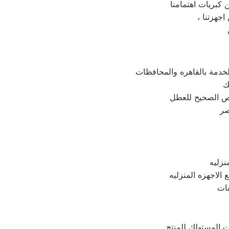
ك
نزليه
لاجهزه المنزليه
فات
 المستهلك للمنتج