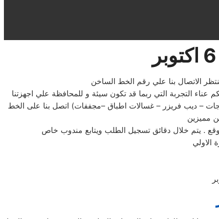
ات وايت وستنجهاوس 6 اكتوبر مصر الخط الساخن يوفر عليكم عناء التجربة التي ربما قد تكون سيئة و للمحافظة علي اجهزتنا
جات – ديب فريزر – غسالات اطباق –مجففات) اتصل بنا على الخط
ن مميزين
 الاولي