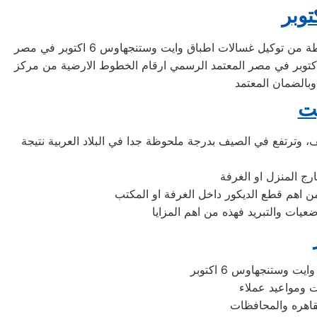
اذا ماذا علينا ان نفعل عند وجود مظاهر لعطل في غسالة الاطباق ؟ اولا نقراء كتيب التشغيل جيدا ونتبع الخطوات الاولية للاعطال البسيطة من توكيل غسالات اطباق وايت وستنجهاوس 6 اكتوبر في مصر
 التأكد من حتمية وجود عطل بالجهاز يجب علينا الاتصال فورا علي رقم الخط الساخن لصيانه غسالات اطباق وايت وستنجهاوس 6 اكتوبر في مصر المعتمد الرسمي ارقام الخطوط الارضية من مركز
يت
، وترتفع في الصيف بدرجة ملحوظة جدا في البلاد العربية نتيجة
من اهم قطع الديكور داخل الغرفة او المكتب
يات والتبريد فهذه من اهم المزايا
وستنجهاوس 6 اكتوبر