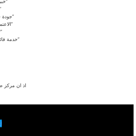
“خبراء في الصيانة: خدمات المهندسين لوايت وستنجهاوس تضمن أفضل أداء”
“المهندسون المدربون: صيانة وايت وستنجهاوس 
“جودة في كل تفاصيل الصيانة: مهندسو وايت وستنجهاوس يوفرون الأمان والكفاءة”
“الاعتماد على الاحترافية: مهندسو صيانة وايت وستنجهاوس يحققون الثقة والراحة”
“تقنية واحترافية: خبراء الصيانة من وايت وستنجهاوس يوفرون الأفضل”
“خدمة فائقة: المهندسون المتخصصون في صيانة وايت وستنجهاوس يضمنون جودة الأداء”
اذ ان مركز ص
ا