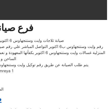
فرع صيانة 
صيانة ثلاجات وايت وستنجهاوس 6 اكتوبر نقدر وقت العميل تماماً ونعمل علي تسريع الاصلاح بقدر المستطاع ننتظر الاتصال بنا علي رقم الخط الساخن
المنزلية غسالات وايت وستنجهاوس 6 اكتوبر بكفأتها المعهودة و نعمل على جميع انواع
الساخن و 
يتم طلب الصيانة عن طريق رقم توكيل وايت وستنجهاوس الموحد 0235699066 أو الموقع الالكترونى او الارقام المبينة بالموقع . يتم خلال دقائق تسج
mreya 1
الس
ص