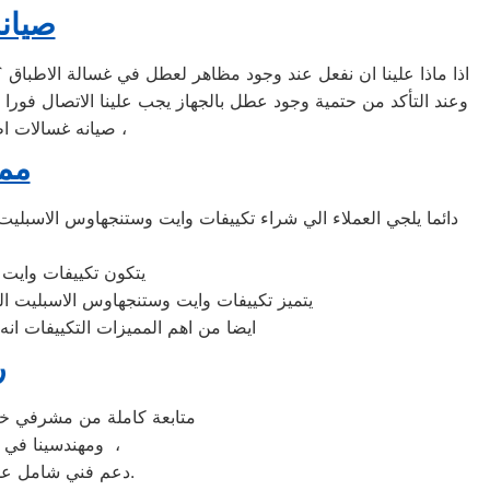
صيانة
صيانه غسالات اطباق وايت وستنجهاوس 6 اكتوبر في مصر حتي نضمن خدمة موثوقة وبالضمان المعتمد ،
ممي
دائما يلجي العملاء الي شراء تكييفات وايت وستنجهاوس الاسبليت
يتكون تكييفات وايت وستنجهاوس الاسبليت من وحده داخلية و وحده خارجية يتم تركيبها خارج المنزل او الغرفة
يتميز تكييفات وايت وستنجهاوس الاسبليت الم
ايضا من اهم المميزات التكييفات ان
ر
متابعة كاملة من مشرفي خطوط
ومهندسينا في جميع محافظات جمهورية مصر العربية للحفاظ علي اولويات والتزامات ومواعيد عملاء ،
دعم فني شامل علي مدار اليوم من خدمة عملاء ثلاجات وايت وستنجهاوس 6 اكتوبر بالقاهره والمحافظات.