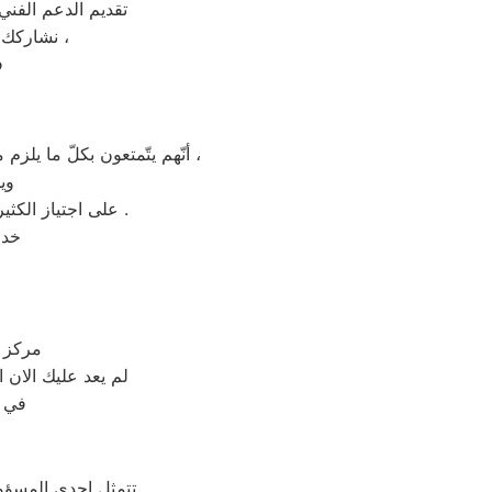
تقديم الدعم الفني الشا
، نشاركك اهتمامك ونقدر مدي الارتباك في حالة حدوث خلل او عطل في ايا من اجهزتنا ،
ف
أنّهم يتّمتعون بكلّ ما يلزم من المهارات والدراية الفنية ويملكون المعدات الخاصة اللازمة لاتمام الخدمة بالقاهره والمحافظات ،
وي
على اجتياز الكثير من الوقت بالمواعيد المنضبطة وتوفير بعض المال من خلال التشخيص الصحيح للعطل .
خدمات 
مركز ا
لم يعد عليك الان
في م
تتمثل إحدى المسؤو