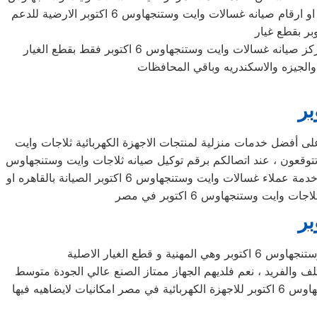
6 اكتوبر في مصر ،دائما يسعدنا تواصلكم معنا مباشرة علي رقم خدمة عملاء توكيل صيانه غسالات وايت وستنجهاوس 6 اكتوبر المختصر او ارقام صيانه غسالات وايت وستنجهاوس 6 اكتوبر الارضية للدعم
سيارات مجهزة للاصلاح الفوري و صيانه غسالات وايت وستنجهاوس 6 اكتوبر بجميع محافظات الجمهورية بمهندسين متخصصين من مركز صيانه غسالات وايت وستنجهاوس 6 اكتوبر فقط بقطع الغيار
وايت وستنجهاوس 6 اكتوبر مصر تأكدو من أنكم ستحصلون على أفضل خدمات منزلية لمنتجات الاجهزة الكهربائية ثلاجات وايت
ت جودة عالية لأجهزة ثلاجات وايت وستنجهاوس 6 اكتوبر في مصر كما كنتم تتوقعون ، عند اتصالكم برقم توكيل صيانه ثلاجات وايت وستنجهاوس
6 اكتوبر الخط الساخن للصيانة ستجدون العديد من المميزات والتعامل الجاد والمحترف التي تغنيك عن التعامل مع فنيين غير مؤهلين من خدمة عملاء غسالات وايت وستنجهاوس 6 اكتوبر الصيانة بالقاهره او
وستنجهاوس 6 اكتوبر في مصر ، يقدرون هذا المنتج المختلف والفريد ، نعم فلديهم الجهاز ممتاز الصنع عالي الجودة متوسط
عمر افتراضي مرتفع ، تحمل اقصي ظروف التشغيل من حيث الاحمال وتذبذب التيار الكهربي ارقام مركز صيانه ديب فريزر وايت وستنجهاوس 6 اكتوبر للاجهزة الكهربائية في مصر امكانيات لايضاهيه فيها