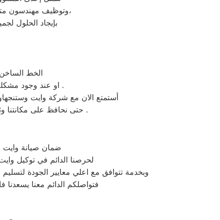
وتوظيف مهندسون متخصصون بـ خدمة عملاء وايت وستنجهاوس للرد علي إستفسارات العملاء في الوقت المحدد،
بإيجاد الحلول لجم
الخط الساخن 
او عند وجود مشكلة ما يتم الاتصال والتحويل لقسم الشكاوى وسيتم حلها بشكلا سريع حتى يتم حل المشكله .
أستمتع الان مع شركة وايت وستنجهاوس
حتى نحافظ على مكانتنا وثقة العملاء وتبقى دائما وايت وستنجهاوس الشركة الافضل والأكثر تميز مهما توافر موديلات أخرى .
ضمان صيانة وايت و
لحرصنا الدائم في توكيل وايت
وبخدمة تتوافق مع اعلي معايير الجودة لتسلي
فتواصلكم الدائم معنا يسعدنا فال