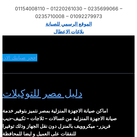
01154008110 – 01220261030 – 0235699066 –
0235710008 – 01092279973
الموقع الرسمي للصيانة
بلاغات الاعطال
احجز صيانتك الان
دليل مصر للتوكيلات
اماكن صيانة الاجهزة المنزلية بمصر نتميز بتوفير خدمة
صيانة الاجهزة المنزلية من غسالات – ثلاجات – تكييف–ديب
فريزر- ميكروويف بالمنزل دون نقل الجهاز وذلك توفيرا
للنفقات على العميل و ايضا للمحافظة