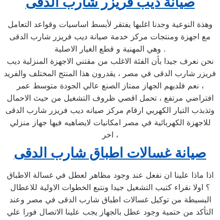
صيانة ديب فريزر شارب الدقى
وهذة النوعية وجدنا اغلبها يفتقر لأبسط اساسيات وقواعد التعامل
مع اجهزة ومنتجات مركز خدمة صيانة ديب فريزر شارب الدقى
وهي المهنية و قطع الغيار الاصلية .
نحن نعرف جيدا بأن الفئة الاغلب من مقتني الاجهزة المنزلية ديب
فريزر شارب الدقى في مصر ، يقدرون هذا المنتج المختلف والفريد
، نعم فلديهم الجهاز ممتاز الصنع عالي الجودة متوسط عمر
افتراضي مرتفع ، تحمل اقصي ظروف التشغيل من حيث الاحمال
وتذبذب التيار الكهربي ارقام مركز صيانه ديب فريزر شارب الدقى
للاجهزة الكهربائية في مصر امكانيات لايضاهيه فيها جهاز منزلي
اخر ،
صيانة غسالات اطباق شارب الدقى
اذا ماذا علينا ان نفعل عند وجود مظاهر لعطل في غسالة الاطباق
؟ اولا نقراء كتيب التشغيل جيدا ونتبع الخطوات الاولية للاعطال
البسيطة من توكيل غسالات اطباق شارب الدقى في مصر وعند
التأكد من حتمية وجود عطل بالجهاز يجب علينا الاتصال فورا علي