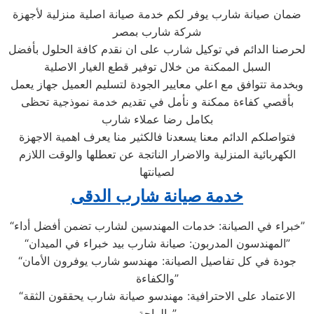
ضمان صيانة شارب يوفر لكم خدمة صيانة اصلية منزلية لأجهزة
شركة شارب بمصر
لحرصنا الدائم في توكيل شارب على ان نقدم كافة الحلول بأفضل
السبل الممكنة من خلال توفير قطع الغيار الاصلية
وبخدمة تتوافق مع اعلي معايير الجودة لتسليم العميل جهاز يعمل
بأقصي كفاءة ممكنة و نأمل في تقديم خدمة نموذجية تحظى
بكامل رضا عملاء شارب
فتواصلكم الدائم معنا يسعدنا فالكثير منا يعرف اهمية الاجهزة
الكهربائية المنزلية والاضرار الناتجة عن تعطلها والوقت اللازم
لصيانتها
خدمة صيانة شارب الدقى
“خبراء في الصيانة: خدمات المهندسين لشارب تضمن أفضل أداء”
“المهندسون المدربون: صيانة شارب بيد خبراء في الميدان”
“جودة في كل تفاصيل الصيانة: مهندسو شارب يوفرون الأمان
والكفاءة”
“الاعتماد على الاحترافية: مهندسو صيانة شارب يحققون الثقة
والراحة”