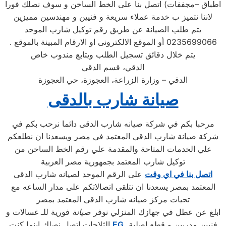
اطباق –مجففات) اتصل بنا على الخط الساخن و سوف نصلك فورا
لاننا نتميز ب خدمة عملاء سريعة و فنيين و مهندسين مميزين
يتم طلب الصيانة عن طريق رقم توكيل شارب الموحد
0235699066 أو الموقع الالكترونى او الارقام المبينة بالموقع .
يتم خلال دقائق تسجيل الطلب ويتابع مندوب خاص
الدقي، قسم الدقي
الدقي – وزارة الزراعة، العجوزة، حي العجوزة
صيانة شارب بالدقى
مرحبا بكم في شركة صيانه شارب الدقى دائما نرحب بكم في
شركة صيانة شارب الدقى المعتمد في مصر ويسعدنا ان نطلعكم
علي الخدمات المتاحة والمقدمة علي رقم الخط الساخن من
توكيل شارب المعتمد بجمهورية مصر العربية
اتصل بنا في اي وقت
على الرقم الموحد لصيانه شارب الدقى
المعتمد بمصر يسعدنا ان نتلقى اتصالاتكم على مدار الساعه مع
تحيات مركز صيانه شارب الدقى المعتمد بمصر
ابلغ عن عطل في جهازك المنزلي نوفر
صيانة
فورية للـ غسالات و
فنيين مدربين و قطع اصلية
.EG.
الثلاجات اتصل نصلك اينما كنت