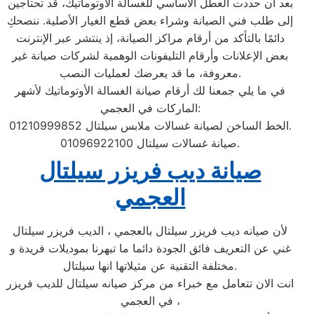
بعد أن حددت العطل الأساسي للغسالة الأوتوماتيك، قد تحتاجين
إلى طلب فني الصيانة وشراء بعض قطع الغيار الأصلية. ننصحكِ
دائمًا بالتأكد من أرقام مراكز الصيانة، إذ ينتشر عبر الإنترنت
بعض الإعلانات وأرقام التليفونات الوهمية لشركات صيانة غير
معروفة، ما قد يعرضك لعمليات النصب.
في ما يلي جمعنا لك أرقام صيانة الغسالة الأوتوماتيك لأشهر
الماركات في العجمي:
الخط الساخن لصيانة غسالات ملابس سيلتال 01210999852.
صيانة غسالات سيلتال 01096922100.
صيانة ديب فريزر سيلتال
العجمي
لأن صيانه ديب فريزر سيلتال بالعجمي ، الديب فريزر سيلتال
غني عن التعريف فائق الجودة دائما ما تبهرنا بموديلات فريدة و
مختلفة التقنية عن مثيلاتها انها سيلتال.
انت الان تتعامل مع خبراء من مركز صيانه سيلتال للديب فريزر
في العجمي ،