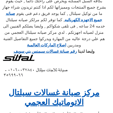
بكافه السبل الممكنه ويحرص على راحتك دائما , حيث يقوم
بشرح جميع المنتجات ومميزاتها لكم اذا كنتم تريدون شراء جهاز
ما من توكيل سيلتال , كما يوجد فريق دعم فنى يقوم
صيانه
جميع الاجهزه الكهربائيه
, كما توفر لكم مرلكز صيانه سيلتال
خدمه 24 ساعه , فى تلقى شكواكم , وايضا يصلكم الفنيين الى
منزل لصيانه اجهزتكم . لدي مركز صيانه سيلتال العجمي من
هم علي درجة عاليه من المهارة ويدركوا جميع التفاصيل الفنية
ومدربين
اصلاح الماركات العالمية
وايضا لدينا
رقم صيانة غسالات سيمنس بني سويف
مركز صيانة غسالات سيلتال
الاتوماتيك العجمي