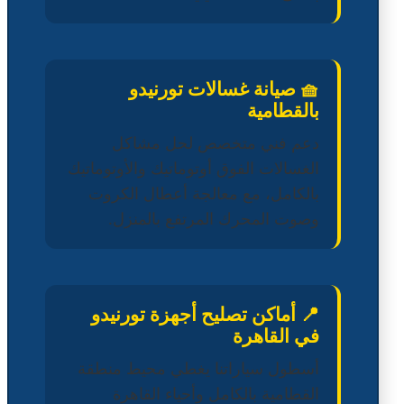
🧺 صيانة غسالات تورنيدو
بالقطامية
دعم فني متخصص لحل مشاكل
الغسالات الفوق أوتوماتيك والأوتوماتيك
بالكامل، مع معالجة أعطال الكروت
وصوت المحرك المرتفع بالمنزل.
📍 أماكن تصليح أجهزة تورنيدو
في القاهرة
أسطول سياراتنا يغطي محيط منطقة
القطامية بالكامل وأحياء القاهرة