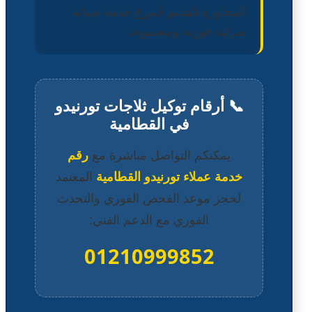
المجاورة لتقديم أسرع خدمة صيانة
منزلية فورية ومضمونة.
📞 أرقام توكيل ثلاجات تورنيدو
في القطامية
يمكنكم التواصل مباشرة مع
رقم
خدمة عملاء تورنيدو القطامية
المعتمد
لحجز موعد الفحص الفوري والتحدث
الفوري مع الدعم الفني:
01210999852