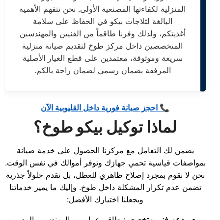
المنزلية لكفاءتها المصنعية الأولى. نحن نتفهم الأهمية
البالغة لثلاجات بيكو في الحفاظ على سلامة
أغذيتكم، ولذلك وفرنا طاقماً من الفنيين والمهندسين
المتخصصين داخل مركز طوخ لتقديم صيانة منزلية
سريعة وموثوقة، معتمدين على قطع الغيار الأصلية
المرفقة بضمان رسمي لضمان راحة بالكم.
📞 احجز صيانة فورية داخل القليوبية الآن
لماذا توكيل بيكو طوخ؟
يضمن لك التعامل مع مركزنا الحصول على خدمة صيانة
بمواصفات قياسية تحمي جهازك وتوفر أموالك في نفس الوقت.
نحن لا نقوم بمجرد إصلاح ظاهري للعطل، بل نقدم حلولاً جذرية
تضمن عدم تكرار المشكلة داخل طوخ. وإليك ما يميز خدماتنا
ويجعلنا اختيارك الأفضل:
دعم فني متخصص
: طاقم عمل من المهندسين المدربين