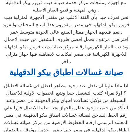
مع اجهزة ومنتجات مركز خدمة صيانة ديب فريزر بيكو الدقهلية
وهي المهنية و قطع الغيار الاصلية .
نحن نعرف جيدا بأن الفئة الاغلب من مقتني الاجهزة المنزلية ديب
فريزر بيكو الدقهلية في مصر ، يقدرون هذا المنتج المختلف والفريد
، نعم فلديهم الجهاز ممتاز الصنع عالي الجودة متوسط عمر
افتراضي مرتفع ، تحمل اقصي ظروف التشغيل من حيث الاحمال
وتذبذب التيار الكهربي ارقام مركز صيانه ديب فريزر بيكو الدقهلية
للاجهزة الكهربائية في مصر امكانيات لايضاهيه فيها جهاز منزلي
اخر ،
صيانة غسالات اطباق بيكو الدقهلية
اذا ماذا علينا ان نفعل عند وجود مظاهر لعطل في غسالة الاطباق
؟ اولا نقراء كتيب التشغيل جيدا ونتبع الخطوات الاولية للاعطال
البسيطة من توكيل غسالات اطباق بيكو الدقهلية في مصر وعند
التأكد من حتمية وجود عطل بالجهاز يجب علينا الاتصال فورا علي
رقم الخط الساخن لصيانه غسالات اطباق بيكو الدقهلية في مصر
المعتمد الرسمي ارقام الخطوط الارضية من مركز صيانه غسالات
اطباق بيكو الدقهلية في مصر حتي نضمن خدمة موثوقة وبالضمان