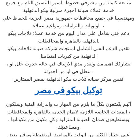
متابعة كاملة من مشرفي خطوط السير للتنسيق التام مع جميع
خدمة عملاء صيانة اجهزة منزلية بيكو الدقهلية
ومهندسينا في جميع محافظات جمهورية مصر العربية للحفاظ علي
اولويات والتزامات ومواعيد عملاء ،
دعم فني شامل علي مدار اليوم من خدمة عملاء ثلاجات بيكو
الدقهلية بالقاهره والمحافظات.
تقديم الدعم الفني الشامل لمنتجات شركة صيانه ثلاجات بيكو
الدقهلية من كبريات اهتمامنا
، نشاركك اهتمامك ونقدر مدي الارتباك في حالة حدوث خلل او
عطل في ايا من اجهزتنا ،
فنيين مركز صيانه ثلاجات بيكو الدقهلية بمصر الممتازين
توكيل بيكو فى مصر
أنّهم يتّمتعون بكلّ ما يلزم من المهارات والدراية الفنية ويملكون
المعدات الخاصة اللازمة لاتمام الخدمة بالقاهره والمحافظات ،
ويستطيعون ضمانَ الصيانة المنزلية وكلِ مكون من مكوناتها ،
ومساعدتِك
على اجتياز الكثير من الوقت بالمواعيد المنضبطة وتوفير بعض