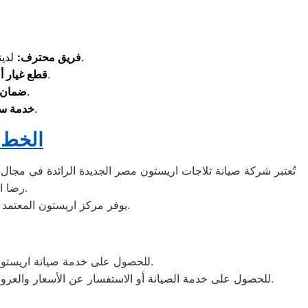
لدينا فريق من الفنيين المدربين على أعلى مستوى، لضمان تقديم أفضل خدمة ممكنة.
فريق محترف
:
نستخدم فقط قطع الغيار الأصلية للحفاظ على جودة وكفاءة الأجهزة.
قطع غيار أ
جميع خدماتنا تأتي مع شهادة ضمان معتمدة من مركز الصيانة.
ضمان 
استجابة فورية وتغطية شاملة لكل مناطق محافظة مصر الجديدة.
خدمة سر
الخط 
تُعتبر شركة صيانة ثلاجات اريستون مصر الجديدة الرائدة في مجال 
رضا العملاء من خلال تقديم خدمة عملاء متفانية ومهنية بأسعار معقولة ومنافسة.
يوفر مركز اريستون المعتمد بمحافظة مصر الجديدة خدمات صيانة شاملة باستخدام قطع غيار أصلية مع شهادات ضمان معتمدة.
للحصول على خدمة صيانة اريستون في مصر الجديدة أو للاستفسار، يرجى الاتصال بنا أو ترك بياناتك وسيتم التواصل معك في أقرب وقت.
كما يمكنكم الاستفادة من كود خصم خاص عند طلب الخدمة لأول مرة.
للحصول على خدمة الصيانة أو الاستفسار عن الأسعار والعرو