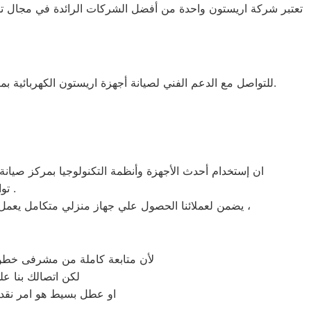
للتواصل مع الدعم الفني لصيانة أجهزة اريستون الكهربائية بمنازلكم، اتصل برقم: 01010916814. يقدم المركز خدمات صيانة احترافية باستخدام قطع الغيار الأصلية لضمان الأداء الأمثل للأجهزة.
ان إستخدام أحدث الأجهزة وأنظمة التكنولوجيا بمركز صيانة ا
» توافر قطع غيار اريستون الاصلية في مركز صيانة اريستون بمصر الجديدة .
يضمن لعملائنا الحصول علي جهاز منزلي متكامل يعمل بأعلى مستوى من الكفاءة التي ينتظرها عملائنا ولتعزيز الثقة في مركز صيانه اريستون مصر الجديدة المعتمد بمصر الجديدة ،
لأن متابعة كاملة من مشرفى خطوط 
لكن اتصالك بنا ع
او عطل بسيط هو امر نقدر