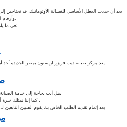
بعد أن حددت العطل الأساسي للغسالة الأوتوماتيك، قد تحتاجين إلى ط
وأرقام التليفونات الوهمية لشركات صيانة غير معروفة، ما قد يعرضك لعمليات النصب.
في ما يلي جمعنا لك أرقام صيانة الغسالة الأوتوماتيك لأشهر الماركات في مصر الجديدة:
ص
يعد مركز صيانة ديب فريزر اريستون بمصر الجديدة أحد أبرز مراكز الصيانة الموثوقة، حيث يضمن تقديم خدمات احترافية للحفاظ على أداء الأجهزة وتقديم حلول عملية لمختلف الأعطال.
صي
هل أنت بحاجة إلى خدمة الصيانة الفورية لغسالة الأطباق اريستون مصر الجديدة لديك؟ نحن نمنحك خدمة الصيانة الفورية التي ترغب بها،
كما إننا نمتلك خبرة أكثر من 10 سنوات في خدمات إصلاحات كافة أنواع غسالات الأطباق اريستون مصر الجديدة ،
بعد إتمام تقديم الطلب الخاص بك يقوم الفنيين التابعين ل
مر