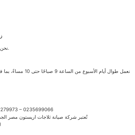
زي
نحن متواجدون للرد على جميع استفساراتكم وتقديم الدعم الفني في أي وقت.
نعمل طوال أيام ا
92279973 – 0235699066
تُعتبر شركة صيانة ثلاجات اريستون مصر الجد
ل