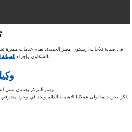
ت
باستخدام أحدث التقنيات وفرق عمل ماهرة ومدربة على إصلاح أشهر العلامات التجارية.
الشكاوى وإجراء
الصيانة ا
وكيل
يهتم المركز بضمان عمل الثلاجات بكفاءة ويعمل على توفير الفنيين المهرة لإجراء جميع الإصلاحات دون الإخلال بجودة الخدمة.
لكن نحن دائما نولي عملائنا الاهتمام الدائم ونجد في وجود مشرفي مراقبة الجودة الاختيار الامثل لخروج اجهزة الثلاجات سواء من مركز الصيانه لثلاجات اريستون المعتمد بمصر الجديدة او من منزل العميل.