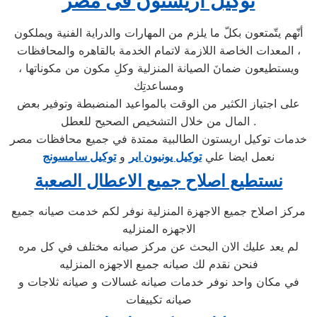
توكيل اريستون فى مصر
أنّهم يتّمتعون بكلّ ما يلزم من المهارات والدراية الفنية ويملكون
المعدات الخاصة اللازمة لاتمام الخدمة بالقاهره والمحافظات ،
ويستطيعون ضمانَ الصيانة المنزلية وكلِ مكون من مكوناتها ،
ومساعدتِك
على اجتياز الكثير من الوقت بالمواعيد المنضبطة وتوفير بعض
المال من خلال التشخيص الصحيح للعطل .
خدمات توكيل اريستون الطالبية ممتدة في جميع محافظات مصر
نعمل ايضا علي
توكيل يونيون اير
و
توكيل سامسونج
نستطيع اصلاح جميع الاعطال الصعبة
مركز اصلاح جميع الاجهزة المنزلية نوفر لكم خدمت صيانه جميع
الاجهزه المنزليه
لم يعد عليك الان البحث عن مركز صيانه مختلف في كل مره
فنحن نقدم لك صيانه جميع الاجهزه المنزليه
في مكان واحد نوفر خدمات صيانه غسالات و صيانه ثلاجات و
صيانه تكييفات