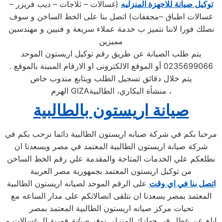
توكيل صيانة للاجهزة المنزليه
(غسالات – ثلاجات – ديب فريزر –
غسالات اطباق –مجففات) اتصل بنا على الخط الساخن و سوف
نصلك فورا لاننا نتميز ب خدمة عملاء سريعة و فنيين و مهندسين
مميزين
يتم طلب الصيانة عن طريق رقم توكيل اريستون الموحد
0235699066 أو الموقع الالكترونى او الارقام المبينة بالموقع .
يتم خلال دقائق تسجيل الطلب ويتابع مندوب خاص
، منشأة البكاري، الطالبية
GIZA
الهرم
صيانة اريستون بالطالبية
مرحبا بكم في شركة صيانه اريستون الطالبية دائما نرحب بكم في
شركة صيانة اريستون الطالبية المعتمد في مصر ويسعدنا ان
نطلعكم علي الخدمات المتاحة والمقدمة علي رقم الخط الساخن
من توكيل اريستون المعتمد بجمهورية مصر العربية
اتصل بنا في اي وقت
على الرقم الموحد لصيانه اريستون الطالبية
المعتمد بمصر يسعدنا ان نتلقى اتصالاتكم على مدار الساعه مع
تحيات مركز صيانه اريستون الطالبية المعتمد بمصر
ابلغ عن عطل في جهازك المنزلي نوفر
صيانة
فورية للـ غسالات و