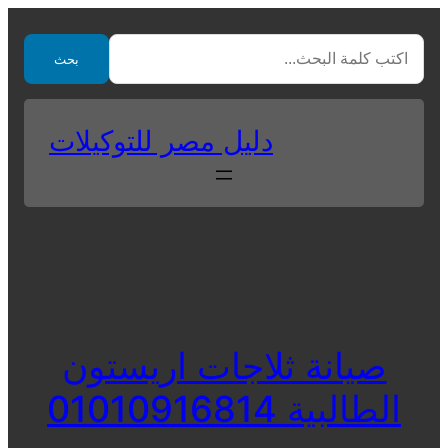
Skip
to
بحث
content
دليل مصر للتوكيلات
صيانة ثلاجات اريستون
الطالبية 01010916814