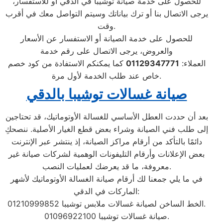
للحصول على خدمة صيانة توشيبا في الدقي أو للاستفسار،
يرجى الاتصال بنا أو ترك بياناتك وسيتم التواصل معك في أقرب
وقت.
للحصول على خدمة الصيانة أو الاستفسار عن الأسعار
والعروض، يرجى الاتصال على رقم خدمة
العملاء:
01129347771
كما يمكنكم الاستفادة من كود خصم
خاص عند طلب الخدمة لأول مرة.
صيانة غسالات توشيبا بالدقي
بعد أن حددت العطل الأساسي للغسالة الأوتوماتيك، قد تحتاجين
إلى طلب فني الصيانة وشراء بعض قطع الغيار الأصلية. ننصحكِ
دائمًا بالتأكد من أرقام مراكز الصيانة، إذ ينتشر عبر الإنترنت
بعض الإعلانات وأرقام التليفونات الوهمية لشركات صيانة غير
معروفة، ما قد يعرضك لعمليات النصب.
في ما يلي جمعنا لك أرقام صيانة الغسالة الأوتوماتيك لأشهر
الماركات في الدقي:
الخط الساخن لصيانة غسالات ملابس توشيبا 01210999852.
صيانة غسالات توشيبا 01096922100.